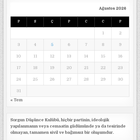
Ağustos 2026
P
S
Ç
P
C
C
P
1
2
3
4
5
6
7
8
9
10
11
12
13
14
15
16
17
18
19
20
21
22
23
24
25
26
27
28
29
30
31
« Tem
Sorgun Düşünce Kulübü, hiçbir partinin, ideolojik
yapılanmanın veya cemaatin güdümünde ya da tesirinde
olmayan, tamamen sivil ve bağımsız bir oluşumdur.