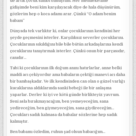
de artık çocuk sahibi olmuştum. Her memleketime
gidişimde beni kim karşılayacak diye de hala düşünürüm,
gözlerim hep o koca adamı arar. Çünkü “O adam benim
babam”
Dünyada tek varlıktır ki, onlar çocuklarının kendisini her
şeyde geçmesini isterler. Karşılıksız severler çocuklarını.
Çocuklarının sıkıldığını bile bile bütün arkadaşlarına kendi
çocuklarını tanıştırmak isterler. Çünkü onun bir parçasıdır,
canıdır…
Tabi ki çocuklarının ilk doğum anını hatırlarlar, anne belki
maddi acı çekiyordur ama babaların çektiği manevi acı daha
bir bambaşkadır. Ve ilk kendisinden can olan o güzel varlığı
kucaklarına aldıklarında sanki bebeği ile bir anlaşma
yaparlar. Derler ki iyi ve kötü günde birlikteyiz yavrum.
Seni asla bırakmayacağım, ben yemeyeceğim, sana
yedireceğim, ben giymeyeceğim, sana giydireceğim…
Çocukları sadık kalmasa da babalar sözlerine hep sadık
kalmıştır.
Ben babamı özledim, ruhun şad olsun babacığım…