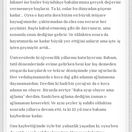
hikmet ise bizler büyüdükçe babalarımıza gerçek değerini
vermemeye başlarız. Ta ki, onlar bu dünyadan göçene
kadar… Oysa o hayatta iken bizim en büyük istişare
kaynağımızdır, çaktırmadan da olsa ona sorarız her
şeyimizi. Başta kabul etmemiş gibi de davranırız, ama
sonunda onun dediğine geliriz. Ve öldükten sonra da
hayatımızda ne kadar büyük yer ettiğini anlarız ama işte, iş
işten geçmiştir artık…
Üniversitede ki öğrencilik yıllarımı hatırlıyorum. Babam,
tatil dönemlerinde evime gelirken beni kar kış demeden
otogarda karşılardı ve tekrar dönüşümde yine uğurlardı.
Her vedalaşmamızda o koca dağ gibi adamın ağlamasına
dayanamazdım. Derdim ki hadi biz çocuğuz da o koca
adama ne oluyor. Birazda sertçe “Baba ayıp oluyor ama
ağlama” derdim. Sanki ben ağlama dediğim zaman o
ağlamasını kesecekti. Ve aynı şeyler iş sahibi olduktan
sonrada yıllarca devam etti, ta ki 10 yıl önce babamı
kaybedene kadar.
Onu kaybettiğimde öyle bir yalnızlık yaşadım ki, oysa ben