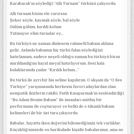
Karabacak’ın söylediği “Allı Turnam” türküsü çalıyordu;
Allı turnam bizim ele varırsan
Şeker söyle, kaymak söyle, bal söyle
Gülüm gülüm, kırıldı kolum
Tutmuyor elim turnalar ey…
Bu türküyü ne zaman dinlesem rahmetli babam aklıma
gelir. Aslında babamın hiç türkü falan söylediğini
hatırlamam, sadece neşeli olduğu zaman bu türküyü biraz
mırıldandığını hayal meyal hatırlıyorum. Sesi hala
kulaklarımda çınlar “Kırıldı kolum…”
Bu türkü ile ayrı bir his seline kapılırım. O akşam da “O Ses
Türkiye” yarışmasında herkesin favori adaylardan olan
sempatik ikizlerin rakibi, Fatih Kısaparmak’ın seslendirdiği
“Bu Adam Benim Babam” ile insanları müthiş bir
performans ile coşturuyor ve belki de o tılsımlı babam
kelimeleri ile bir üst tura çıkıyordu.
Babalar, hayatta iken değerini bilemediğimiz tek varlıklar.
Küçüklüğümüzde en harikulade kişidir babalarımız, ama ne