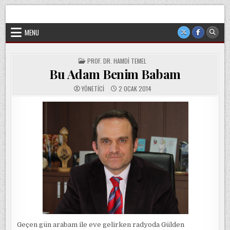
Skip
Sorgun Düşünce Kulübü, hiçbir partinin, ideolojik yapılanmanın
to
veya cemaatin güdümünde ya da tesirinde olmayan, tamamen
sivil ve bağımsız bir oluşumdur.
content
MENU
POSTED
PROF. DR. HAMDI TEMEL
IN
Bu Adam Benim Babam
YÖNETICI
2 OCAK 2014
Geçen gün arabam ile eve gelirken radyoda Gülden