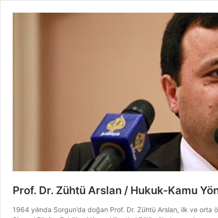
Prof. Dr. Zühtü Arslan / Hukuk-Kamu Yö
1964 yılında Sorgun’da doğan Prof. Dr. Zühtü Arslan, ilk ve orta