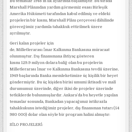
Bu temaslar 1948 in ilk aylarında başlamıştır. Bu sırada
Marshall Plânından yardım görmemiz esası Birleşik
Amerika Hükümeti tarafından kabul edilmiş ve eldeki
projelerin bir kısmı, Marshall Plânı çerçevesi dâhilinde
göreceğimiz yardımla tahakkuk ettirilmek üzere
ayrılmıştır.
Geri kalan projeler için
de, Milletlerarası İmar Kalkınma Bankasına müracaat
olunmuştur. Dış finansmana ihtiyaç gösteren
kısmı 129.9 milyon dolara baliğ olan bu projelerin
Milletlerarası İmar ve Kalkınma Bankasına tevdii üzerine,
1949 başlarında Banka memleketimize üç kişilik bir heyet
göndermiştir. Bu üç kişiden birisi umumi iktisadi ve malî
durumumuz üzerinde, diğer ikisi de projeler üzerinde
tetkiklerde bulunmuşlardır. Ankara’da bu heyetle yapılan
temaslar sonunda, Bankadan yapacağımız istikrazla
tahakkukunu istediğimiz projeler, dış finansman tutarı (54
980 000) dolar olan söyle bir program halini almıştır:
SİLO PROJELERİ: