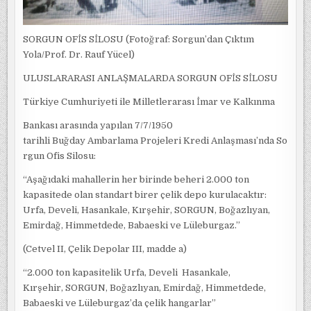
SORGUN OFİS SİLOSU (Fotoğraf: Sorgun’dan Çıktım
Yola/Prof. Dr. Rauf Yücel)
ULUSLARARASI ANLAŞMALARDA SORGUN OFİS SİLOSU
Türkiye Cumhuriyeti ile Milletlerarası İmar ve Kalkınma
Bankası arasında yapılan 7/7/1950
tarihli Buğday Ambarlama Projeleri Kredi Anlaşması’nda So
rgun Ofis Silosu:
“Aşağıdaki mahallerin her birinde beheri 2.000 ton
kapasitede olan standart birer çelik depo kurulacaktır:
Urfa, Develi, Hasankale, Kırşehir, SORGUN, Boğazlıyan,
Emirdağ, Himmetdede, Babaeski ve Lüleburgaz.”
(Cetvel II, Çelik Depolar III, madde a)
“2.000 ton kapasitelik Urfa, Develi Hasankale,
Kırşehir, SORGUN, Boğazlıyan, Emirdağ, Himmetdede,
Babaeski ve Lüleburgaz’da çelik hangarlar”