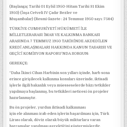
(Başlangıç Tarihi 01 Eylül 1950-Hitam Tarihi 31 Ekim
1950) (İnşa Cetveli IV Çadır Bezler ve
Muşambalar) (Resmi Gazete : 24 Temmuz 1950 sayı :7564)
TÜRKİYE CUMHURİYETİ HÜKÜMETİ İLE
MİLLETLERARASI İMAR VE KALKINMA BANKASI
ARASINDA 7 TEMMUZ 1950 TARİHİNDE AKDEDİLEN
KREDİ ANLAŞMALARI HAKKINDA KANUN TASARISI VE
GEÇİCİ KOMİSYON RAPORU’NDA SORGUN:
GEREKÇE:
“Daha İkinci Cihan Harbinin son yılları içinde, harb sona
erince girişilecek kalkınma konuları üzerinde, iktisadi
işlerle ilgili bakanlık veya müesseselerde bâzı tetkikler
yapılmaya başlanmış, bu tetkikleri neticesi ön projeler
hazırlanmıştır.
Bu ön projeler, yurdun iktisadi kalkınması
için ele alınması icab eden işlerin başarılması için, Türk
Lirası olarak, döviz olarak büyük miktarlara varan
harcamalar yapılması gerektiğini göstermişlerdir.