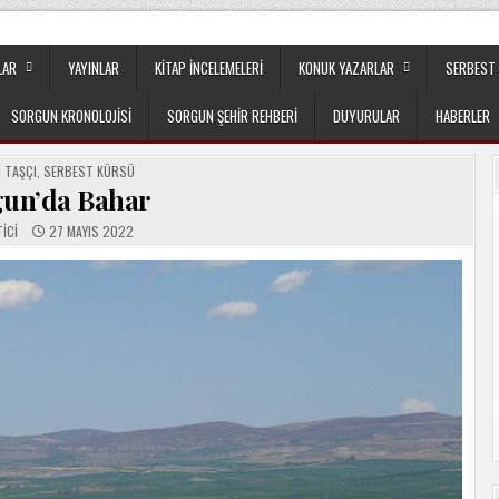
apılanmanın veya cemaatin güdümünde ya da tesirinde olmayan, tamamen
LAR
YAYINLAR
KITAP İNCELEMELERI
KONUK YAZARLAR
SERBEST
SORGUN KRONOLOJISI
SORGUN ŞEHIR REHBERI
DUYURULAR
HABERLER
ED
 TAŞÇI
,
SERBEST KÜRSÜ
un’da Bahar
ICI
27 MAYIS 2022