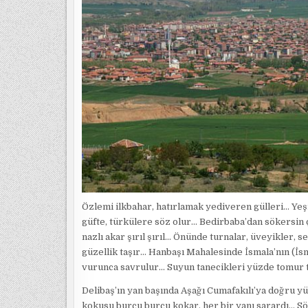
Özlemi ilkbahar, hatırlamak yediveren gülleri… Yeşilo
güfte, türkülere söz olur… Bedirbaba’dan sökersin ç
nazlı akar şırıl şırıl… Önünde turnalar, üveyikler, s
güzellik taşır… Hanbaşı Mahalesinde İsmala’nın (İs
vurunca savrulur… Suyun tanecikleri yüzde tomur 
Delibaş’ın yan başında Aşağı Cumafakılı’ya doğru yü
kokusu burcu burcu kokar, her bir yanı sarardı… Söğ