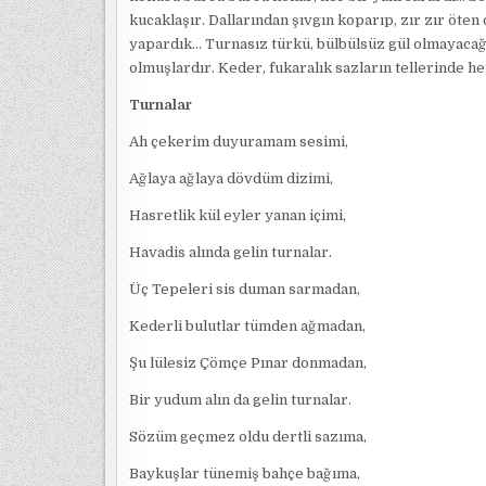
kucaklaşır. Dallarından şıvgın koparıp, zır zır öte
yapardık… Turnasız türkü, bülbülsüz gül olmayacağı
olmuşlardır. Keder, fukaralık sazların tellerinde 
Turnalar
Ah çekerim duyuramam sesimi,
Ağlaya ağlaya dövdüm dizimi,
Hasretlik kül eyler yanan içimi,
Havadis alında gelin turnalar.
Üç Tepeleri sis duman sarmadan,
Kederli bulutlar tümden ağmadan,
Şu lülesiz Çömçe Pınar donmadan,
Bir yudum alın da gelin turnalar.
Sözüm geçmez oldu dertli sazıma,
Baykuşlar tünemiş bahçe bağıma,