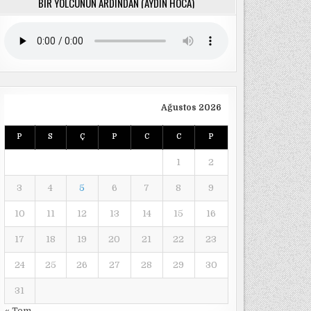
BIR YOLCUNUN ARDINDAN (AYDIN HOCA)
Ağustos 2026
P
S
Ç
P
C
C
P
1
2
3
4
5
6
7
8
9
10
11
12
13
14
15
16
17
18
19
20
21
22
23
24
25
26
27
28
29
30
31
« Tem