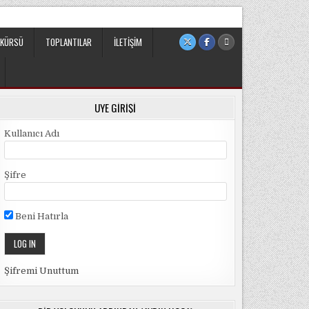
 sivil ve bağımsız bir oluşumdur.
 KÜRSÜ
TOPLANTILAR
İLETIŞIM
ÜYE GIRIŞI
Kullanıcı Adı
Şifre
Beni Hatırla
Şifremi Unuttum