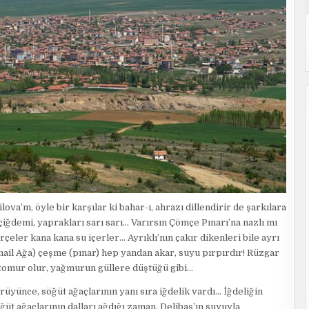
va’m, öyle bir karşılar ki bahar-ı, ahrazı dillendirir de şarkılara
iğdemi, yaprakları sarı sarı… Varırsın Çömçe Pınarı’na nazlı mı
erçeler kana kana su içerler… Ayrıklı’nın çakır dikenleri bile ayrı
mail Ağa) çeşme (pınar) hep yandan akar, suyu pırpırdır! Rüzgar
tomur olur, yağmurun güllere düştüğü gibi…
rüyünce, söğüt ağaçlarının yanı sıra iğdelik vardı… İğdeliğin
üt ağaçlarının dalları ağdığı zaman, Delibaş’ın suyuyla