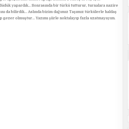
n düdük yapardık… Sonrasında bir türkü tutturur, turnalara nazire
nı da bilirdik… Aslında bizim dağımız Taşımız türkülerle haldaş
hep gezer olmuştur… Yazımı şiirle noktalayıp fazla uzatmayayım.