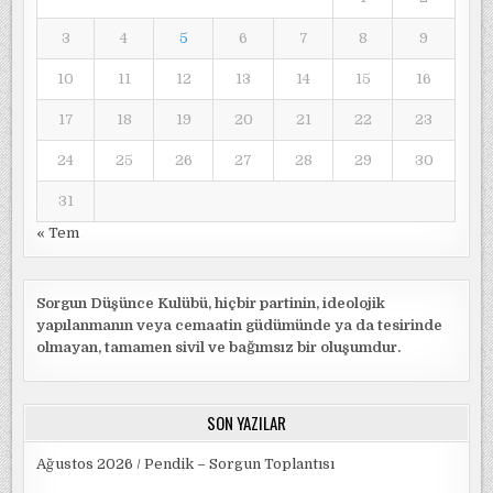
3
4
5
6
7
8
9
10
11
12
13
14
15
16
17
18
19
20
21
22
23
24
25
26
27
28
29
30
31
« Tem
Sorgun Düşünce Kulübü, hiçbir partinin, ideolojik
yapılanmanın veya cemaatin güdümünde ya da tesirinde
olmayan, tamamen sivil ve bağımsız bir oluşumdur.
SON YAZILAR
Ağustos 2026 / Pendik – Sorgun Toplantısı