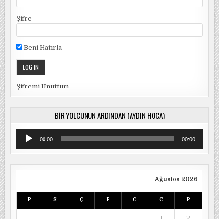
Şifre
Beni Hatırla
Şifremi Unuttum
BIR YOLCUNUN ARDINDAN (AYDIN HOCA)
Ses
00:00
00:00
oynatıcı
Ağustos 2026
P
S
Ç
P
C
C
P
1
2