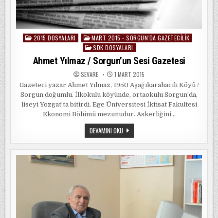
2015 DOSYALARI
MART 2015 - SORGUN'DA GAZETECILIK
Posted
SDK DOSYALARI
in
Ahmet Yılmaz / Sorgun’un Sesi Gazetesi
SEVARE
1 MART 2015
Gazeteci yazar Ahmet Yılmaz, 1950 Aşağıkarahacılı Köyü /
Sorgun doğumlu. İlkokulu köyünde, ortaokulu Sorgun’da,
liseyi Yozgat’ta bitirdi. Ege Üniversitesi İktisat Fakültesi
Ekonomi Bölümü mezunudur. Askerliğini…
AHMET
DEVAMINI OKU
YILMAZ
/
SORGUN’UN
SESI
GAZETESI