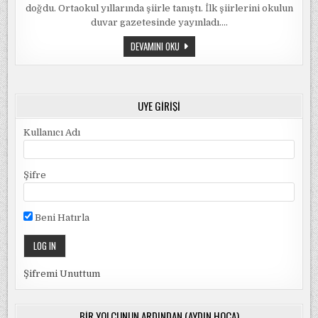
doğdu. Ortaokul yıllarında şiirle tanıştı. İlk şiirlerini okulun
duvar gazetesinde yayınladı….
SIYAMI
DEVAMINI OKU
YOZGAT
/
ARTI
HABER
VE
ORTAM
ÜYE GIRIŞI
GAZETESI
Kullanıcı Adı
Şifre
Beni Hatırla
Şifremi Unuttum
BIR YOLCUNUN ARDINDAN (AYDIN HOCA)