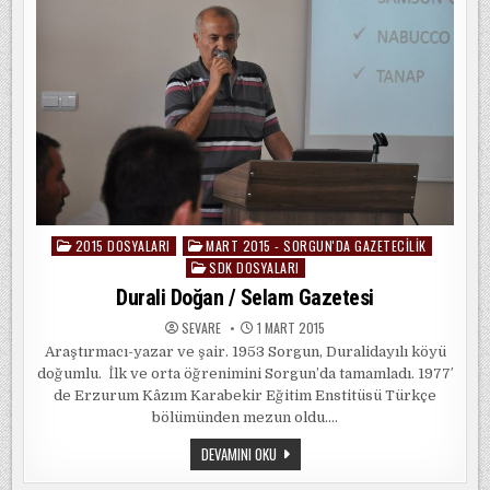
2015 DOSYALARI
MART 2015 - SORGUN'DA GAZETECILIK
Posted
SDK DOSYALARI
in
Durali Doğan / Selam Gazetesi
SEVARE
1 MART 2015
Araştırmacı-yazar ve şair. 1953 Sorgun, Duralidayılı köyü
doğumlu. İlk ve orta öğrenimini Sorgun’da tamamladı. 1977′
de Erzurum Kâzım Karabekir Eğitim Enstitüsü Türkçe
bölümünden mezun oldu….
DURALI
DEVAMINI OKU
DOĞAN
/