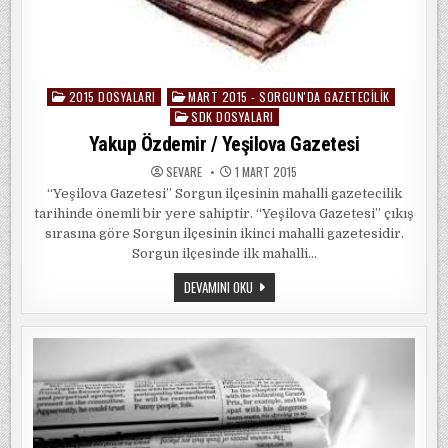
2015 DOSYALARI
MART 2015 - SORGUN'DA GAZETECILIK
Posted
SDK DOSYALARI
in
Yakup Özdemir / Yeşilova Gazetesi
SEVARE
1 MART 2015
“Yeşilova Gazetesi” Sorgun ilçesinin mahalli gazetecilik
tarihinde önemli bir yere sahiptir. “Yeşilova Gazetesi” çıkış
sırasına göre Sorgun ilçesinin ikinci mahalli gazetesidir.
Sorgun ilçesinde ilk mahalli…
YAKUP
DEVAMINI OKU
ÖZDEMIR
/
YEŞILOVA
GAZETESI