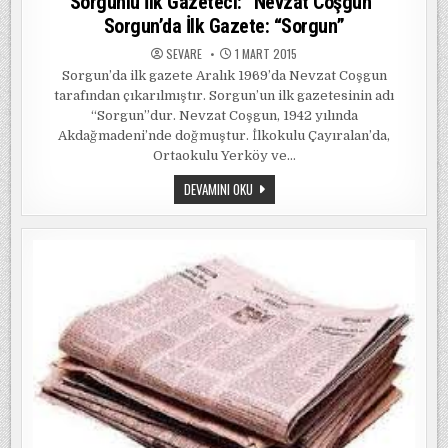
Sorgunlu İlk Gazeteci: “Nevzat Coşgun”
Sorgun’da İlk Gazete: “Sorgun”
SEVARE
1 MART 2015
Sorgun’da ilk gazete Aralık 1969’da Nevzat Coşgun
tarafından çıkarılmıştır. Sorgun’un ilk gazetesinin adı
“Sorgun”dur. Nevzat Coşgun, 1942 yılında
Akdağmadeni’nde doğmuştur. İlkokulu Çayıralan’da,
Ortaokulu Yerköy ve…
SORGUNLU
DEVAMINI OKU
İLK
GAZETECI:
“NEVZAT
COŞGUN”
SORGUN’DA
İLK
GAZETE:
“SORGUN”