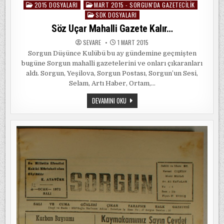
2015 DOSYALARI
MART 2015 - SORGUN'DA GAZETECILIK
Posted
SDK DOSYALARI
in
Söz Uçar Mahalli Gazete Kalır…
SEVARE
1 MART 2015
Sorgun Düşünce Kulübü bu ay gündemine geçmişten
bugüne Sorgun mahalli gazetelerini ve onları çıkaranları
aldı. Sorgun, Yeşilova, Sorgun Postası, Sorgun’un Sesi,
Selam, Artı Haber, Ortam,…
SÖZ
DEVAMINI OKU
UÇAR
MAHALLI
GAZETE
KALIR…