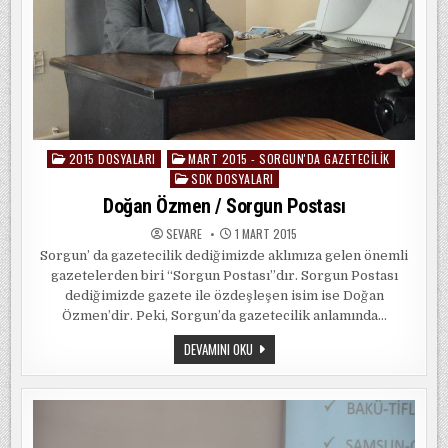
2015 DOSYALARI
MART 2015 - SORGUN'DA GAZETECILIK
Posted
SDK DOSYALARI
in
Doğan Özmen / Sorgun Postası
SEVARE
1 MART 2015
Sorgun’ da gazetecilik dediğimizde aklımıza gelen önemli
gazetelerden biri “Sorgun Postası”dır. Sorgun Postası
dediğimizde gazete ile özdeşleşen isim ise Doğan
Özmen’dir. Peki, Sorgun’da gazetecilik anlamında…
DOĞAN
DEVAMINI OKU
ÖZMEN
/
SORGUN
POSTASI