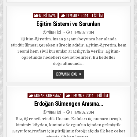
SORUNLARI
NURI KAYA
TEMMUZ 2014 - EĞITIM
Posted
in
Eğitim Sistemi ve Sorunları
YÖNETICI
1 TEMMUZ 2014
Eğitim-öğretim, insan yaşamı boyunca her alanda
sürdürülmesi gereken sürecin adıdır. Eğitim-öğretim, hem
resmi hem sivil kurumlar aracılığıyla verilir. Eğitim-
öğretimde hedefleri devlet belirler. Bu hedefler
doğrultusunda…
EĞITIM
DEVAMINI OKU
SISTEMI
VE
SORUNLARI
ADNAN KORKMAZ
TEMMUZ 2014 - EĞITIM
Posted
in
Erdoğan Sümengen Anısına…
YÖNETICI
1 TEMMUZ 2014
Biz, öğrencilerindik Hocam. Kafaları üç numara tıraşlı,
kimimiz köyden, kimimiz Sorgun’un içinden gelmiştik.
Kayıt fotoğrafları için gittiğimiz fotoğrafçıda ilk kez ceket