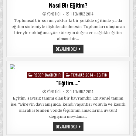
in
Nasıl Bir Eğitim?
YÖNETICI
1 TEMMUZ 2014
Toplumsal bir sorun yoktur ki bir şekilde eğitimle ya da
eğitim sistemiyle ilişkilendirilmesin. Toplumları oluşturan
bireyler olduğuna göre bireyin doğru ve sağlıklı eğitim
alması bir…
NASIL
DEVAMINI OKU
BIR
EĞITIM?
RECEP DAĞDEMIR
TEMMUZ 2014 - EĞITIM
Posted
in
“Eğitim….”
YÖNETICI
1 TEMMUZ 2014
Eğitim, sayısız tanımı olan bir kavramdır. En genel tanımı
ise; “Bireyin davranışında, kendi yaşantısı yoluyla ve kasıtlı
olarak istenilen yönde (eğitimin amaçlarına uygun)
değişimi meydana…
“EĞITIM….”
DEVAMINI OKU