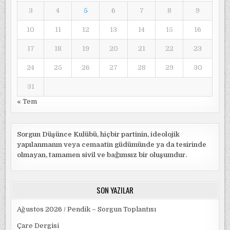
3
4
5
6
7
8
9
10
11
12
13
14
15
16
17
18
19
20
21
22
23
24
25
26
27
28
29
30
31
« Tem
Sorgun Düşünce Kulübü, hiçbir partinin, ideolojik
yapılanmanın veya cemaatin güdümünde ya da tesirinde
olmayan, tamamen sivil ve bağımsız bir oluşumdur.
SON YAZILAR
Ağustos 2026 / Pendik – Sorgun Toplantısı
Çare Dergisi