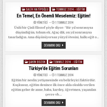
SALIH HATIPOĞLU
TEMMUZ 2014 - EĞITIM
Posted
in
En Temel, En Önemli Meselemiz: Eğitim!
YÖNETICI
1 TEMMUZ 2014
Ünlü bir Çinli filozof şöyle diyor: “Bir yıl sonrasıysa
düşündüğün, tohum ek. Ağaç dik, on yıl sonrasıysa
tasarladığın. Ama düşünüyorsan yüzyıl ötesini, halkı eğit o…
EN
DEVAMINI OKU
TEMEL,
EN
ÖNEMLI
MESELEMIZ:
EĞITIM!
ŞAHIN BOZOK
TEMMUZ 2014 - EĞITIM
Posted
in
Türkiye’de Eğitim Sorunları
YÖNETICI
1 TEMMUZ 2014
Eğitim bir neslin yetişmesinde en belirleyici faktördür.
Kuşkusuz, eğitim denince ilk önce akla okulda verilen
eğitim gelse de anne, baba, kardeş, öğretmen, yaşanılan
çevre vb….
TÜRKIYE’DE
DEVAMINI OKU
EĞITIM