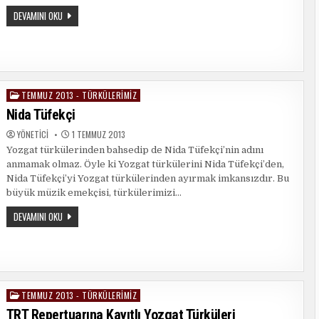
YOZGAT’IN
DEVAMINI OKU
DILI
TEMMUZ 2013 - TÜRKÜLERIMIZ
Posted
in
Nida Tüfekçi
YÖNETICI
1 TEMMUZ 2013
Yozgat türkülerinden bahsedip de Nida Tüfekçi’nin adını
anmamak olmaz. Öyle ki Yozgat türkülerini Nida Tüfekçi’den,
Nida Tüfekçi’yi Yozgat türkülerinden ayırmak imkansızdır. Bu
büyük müzik emekçisi, türkülerimizi…
NIDA
DEVAMINI OKU
TÜFEKÇI
TEMMUZ 2013 - TÜRKÜLERIMIZ
Posted
in
TRT Repertuarına Kayıtlı Yozgat Türküleri