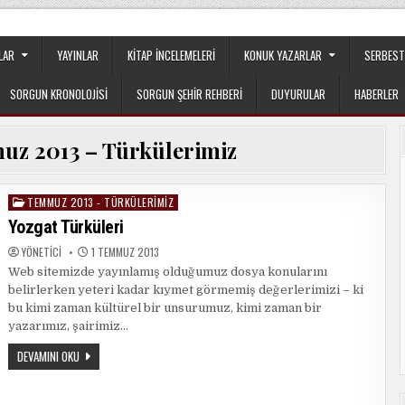
apılanmanın veya cemaatin güdümünde ya da tesirinde olmayan, tamamen
LAR
YAYINLAR
KITAP İNCELEMELERI
KONUK YAZARLAR
SERBEST
SORGUN KRONOLOJISI
SORGUN ŞEHIR REHBERI
DUYURULAR
HABERLER
z 2013 – Türkülerimiz
TEMMUZ 2013 - TÜRKÜLERIMIZ
Posted
in
Yozgat Türküleri
YÖNETICI
1 TEMMUZ 2013
Web sitemizde yayınlamış olduğumuz dosya konularını
belirlerken yeteri kadar kıymet görmemiş değerlerimizi – ki
bu kimi zaman kültürel bir unsurumuz, kimi zaman bir
yazarımız, şairimiz…
YOZGAT
DEVAMINI OKU
TÜRKÜLERI