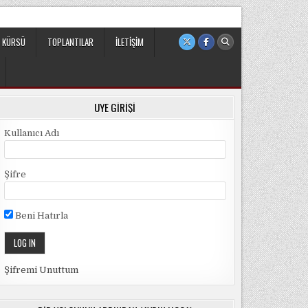
 sivil ve bağımsız bir oluşumdur.
 KÜRSÜ
TOPLANTILAR
İLETIŞIM
ÜYE GIRIŞI
Kullanıcı Adı
Şifre
Beni Hatırla
Şifremi Unuttum