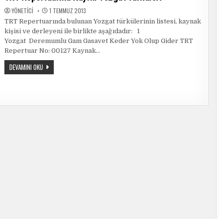
YÖNETICI
1 TEMMUZ 2013
TRT Repertuarında bulunan Yozgat türkülerinin listesi, kaynak
kişisi ve derleyeni ile birlikte aşağıdadır: 1
Yozgat Deremumlu Gam Gasavet Keder Yok Olup Gider TRT
Repertuar No: 00127 Kaynak…
TRT
DEVAMINI OKU
REPERTUARINA
KAYITLI
YOZGAT
TÜRKÜLERI