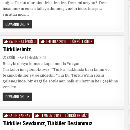
soğna Türkü olur sinedeki dertler. Dert mi arıyon? Dert;
insanımızın çorah tallaya dönmüş yüzlerinde, tıraşsız
suratlarında,…
TÜRKÜ
DEVAMINI OKU
SALIH HATIPOĞLU
TEMMUZ 2013 - TÜRKÜLERIMIZ
Posted
in
Türkülerimiz
YASIN
1 TEMMUZ 2013
Bu ayki dosya konusu kapsamında Yozgat
Türkülerini işlemekteyiz. “Türkü” hakkında bazı tanım ve
teknik bilgiler şu şekildedir. “Türkü, Türkiye‘nin sözlü
geleneğinde, bir ezgi ile söylenen halk şiirlerinin her çeşidine
verilen…
TÜRKÜLERIMIZ
DEVAMINI OKU
FATIH ŞAHBAZ
TEMMUZ 2013 - TÜRKÜLERIMIZ
Posted
in
Türküler Sevdamız, Türküler Destanımız