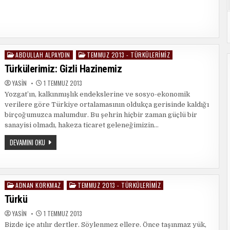
ABDULLAH ALPAYDIN
TEMMUZ 2013 - TÜRKÜLERIMIZ
Posted
in
Türkülerimiz: Gizli Hazinemiz
YASIN
1 TEMMUZ 2013
Yozgat’ın, kalkınmışlık endekslerine ve sosyo-ekonomik
verilere göre Türkiye ortalamasının oldukça gerisinde kaldığı
birçoğumuzca malumdur. Bu şehrin hiçbir zaman güçlü bir
sanayisi olmadı, hakeza ticaret geleneğimizin…
TÜRKÜLERIMIZ:
DEVAMINI OKU
GIZLI
HAZINEMIZ
ADNAN KORKMAZ
TEMMUZ 2013 - TÜRKÜLERIMIZ
Posted
in
Türkü
YASIN
1 TEMMUZ 2013
Bizde içe atılır dertler. Söylenmez ellere. Önce taşınmaz yük,