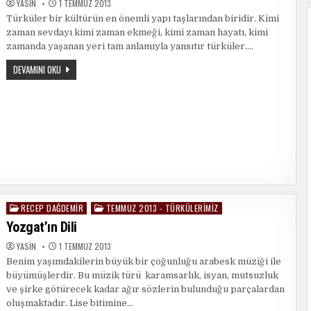
YASIN
1 TEMMUZ 2013
Türküler bir kültürün en önemli yapı taşlarından biridir. Kimi
zaman sevdayı kimi zaman ekmeği, kimi zaman hayatı, kimi
zamanda yaşanan yeri tam anlamıyla yansıtır türküler….
TÜRKÜLER
DEVAMINI OKU
SEVDAMIZ,
TÜRKÜLER
DESTANIMIZ
RECEP DAĞDEMIR
TEMMUZ 2013 - TÜRKÜLERIMIZ
Posted
in
Yozgat’ın Dili
YASIN
1 TEMMUZ 2013
Benim yaşımdakilerin büyük bir çoğunluğu arabesk müziği ile
büyümüşlerdir. Bu müzik türü karamsarlık, isyan, mutsuzluk
ve şirke götürecek kadar ağır sözlerin bulunduğu parçalardan
oluşmaktadır. Lise bitimine…