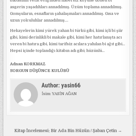
babasının vefat ettiğinden habersiz koyüne dönen bi
asgerin yaşadıhları annadılmış. Üzüm toplama annadılmış.
Gomşuların, esnafların şahalaşmaları annadılmış. Gısa ve
uzun yolculuhlar annadılmış….
Hekayelerin kimi yürek yahan bi türkü gibi, kimi içli bi şiir
gibi, kimi derinlikli bi makale gibi, kimi her hatırlanışta acı
veren bi hatıra gibi, kimi tarifsiz acılara yahılan bi ağıt gibi…
Hepsi içinde toplandığı kitabın adı gibi; hüzünlü…
Adnan KORKMAZ
SORGUN DÜŞÜNCE KULÜBÜ
Author:
yasin66
İsim: YASİN AĞAN
Yazı
Kitap İncelemesi: Bir Ada Bin Hüzün / Şaban Çetin →