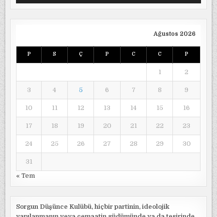
Ağustos 2026
P
S
Ç
P
C
C
P
1
2
3
4
5
6
7
8
9
10
11
12
13
14
15
16
17
18
19
20
21
22
23
24
25
26
27
28
29
30
31
« Tem
Sorgun Düşünce Kulübü, hiçbir partinin, ideolojik
yapılanmanın veya cemaatin güdümünde ya da tesirinde