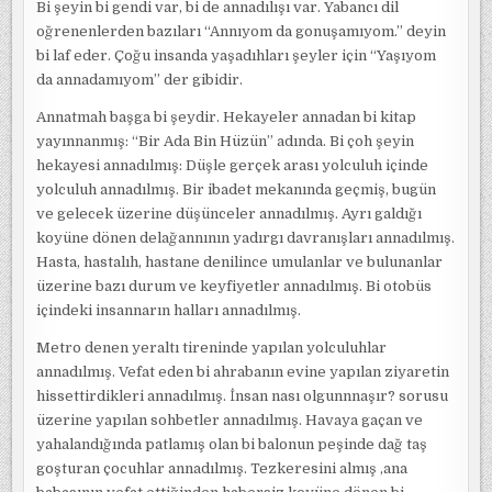
Bi şeyin bi gendi var, bi de annadılışı var. Yabancı dil
oğrenenlerden bazıları “Annıyom da gonuşamıyom.” deyin
bi laf eder. Çoğu insanda yaşadıhları şeyler için “Yaşıyom
da annadamıyom” der gibidir.
Annatmah başga bi şeydir. Hekayeler annadan bi kitap
yayınnanmış: “Bir Ada Bin Hüzün” adında. Bi çoh şeyin
hekayesi annadılmış: Düşle gerçek arası yolculuh içinde
yolculuh annadılmış. Bir ibadet mekanında geçmiş, bugün
ve gelecek üzerine düşünceler annadılmış. Ayrı galdığı
koyüne dönen delağannının yadırgı davranışları annadılmış.
Hasta, hastalıh, hastane denilince umulanlar ve bulunanlar
üzerine bazı durum ve keyfiyetler annadılmış. Bi otobüs
içindeki insannarın halları annadılmış.
Metro denen yeraltı tireninde yapılan yolculuhlar
annadılmış. Vefat eden bi ahrabanın evine yapılan ziyaretin
hissettirdikleri annadılmış. İnsan nası olgunnnaşır? sorusu
üzerine yapılan sohbetler annadılmış. Havaya gaçan ve
yahalandığında patlamış olan bi balonun peşinde dağ taş
goşturan çocuhlar annadılmış. Tezkeresini almış ,ana