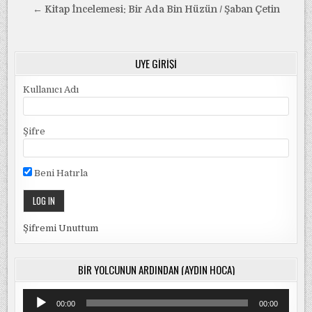
gezinmesi
← Kitap İncelemesi: Bir Ada Bin Hüzün / Şaban Çetin
ÜYE GIRIŞI
Kullanıcı Adı
Şifre
Beni Hatırla
Şifremi Unuttum
BIR YOLCUNUN ARDINDAN (AYDIN HOCA)
Ses
00:00
00:00
oynatıcı