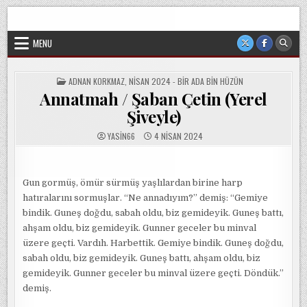
Skip
Sorgun Düşünce Kulübü, hiçbir partinin, ideolojik yapılanmanın
to
veya cemaatin güdümünde ya da tesirinde olmayan, tamamen
sivil ve bağımsız bir oluşumdur.
content
MENU
POSTED
ADNAN KORKMAZ
,
NISAN 2024 - BIR ADA BIN HÜZÜN
IN
Annatmah / Şaban Çetin (Yerel
Şiveyle)
YASIN66
4 NISAN 2024
Gun gormüş, ömür sürmüş yaşlılardan birine harp
hatıralarını sormuşlar. “Ne annadıyım?” demiş: “Gemiye
bindik. Guneş doğdu, sabah oldu, biz gemideyik. Guneş battı,
ahşam oldu, biz gemideyik. Gunner geceler bu minval
üzere geçti. Vardıh. Harbettik. Gemiye bindik. Guneş doğdu,
sabah oldu, biz gemideyik. Guneş battı, ahşam oldu, biz
gemideyik. Gunner geceler bu minval üzere geçti. Döndük.”
demiş.