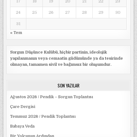
17
18
19
20
21
22
23
24
25
26
27
28
29
30
31
« Tem
Sorgun Düşünce Kulübü, hiçbir partinin, ideolojik
yapılanmanın veya cemaatin güdümünde ya da tesirinde
olmayan, tamamen sivil ve bağımsız bir oluşumdur.
SON YAZILAR
Ağustos 2026 / Pendik – Sorgun Toplantısı
Çare Dergisi
Temmuz 2026 / Pendik Toplantısı
Babaya Veda
Bir Yolcunun Ardından