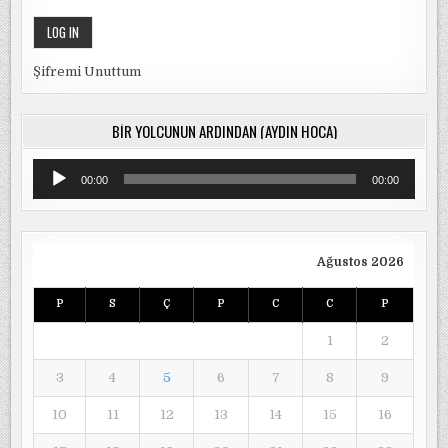
Şifremi Unuttum
BIR YOLCUNUN ARDINDAN (AYDIN HOCA)
Ses
00:00
00:00
oynatıcı
Ağustos 2026
P
S
Ç
P
C
C
P
1
2
3
4
5
6
7
8
9
10
11
12
13
14
15
16