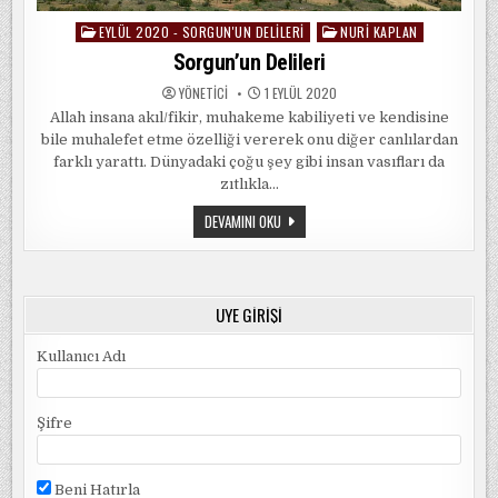
EYLÜL 2020 - SORGUN'UN DELILERI
NURI KAPLAN
Posted
in
Sorgun’un Delileri
YÖNETICI
1 EYLÜL 2020
Allah insana akıl/fikir, muhakeme kabiliyeti ve kendisine
bile muhalefet etme özelliği vererek onu diğer canlılardan
farklı yarattı. Dünyadaki çoğu şey gibi insan vasıfları da
zıtlıkla…
SORGUN’UN
DEVAMINI OKU
DELILERI
ÜYE GIRIŞI
Kullanıcı Adı
Şifre
Beni Hatırla