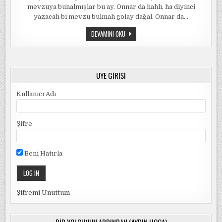
mevzuya bunalmışlar bu ay. Onnar da hahlı, ha diyinci
yazacah bi mevzu bulmah golay dağal. Onnar da…
ÖDEVIMIZ
DEVAMINI OKU
BARIŞ
ÜYE GIRIŞI
Kullanıcı Adı
Şifre
Beni Hatırla
Şifremi Unuttum
BIR YOLCUNUN ARDINDAN (AYDIN HOCA)