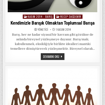
KASIM 2014 - BARIŞ
RECEP DAĞDEMIR
Posted
in
Kendimizle Barışık Olmaktan Toplumsal Barışa
YÖNETICI
1 KASIM 2014
Barış, her ne kadar siyasal bir kavram gibi gözükse de
aslında bireysel yüzleşmeye dayanır. Barış/mak;
kabullenmek, eksikliğiyle birlikte idealleri mantıki
temellere dönüştürerek yüzleşmektir. Bireysel olarak…
KENDIMIZLE
DEVAMINI OKU
BARIŞIK
OLMAKTAN
TOPLUMSAL
BARIŞA