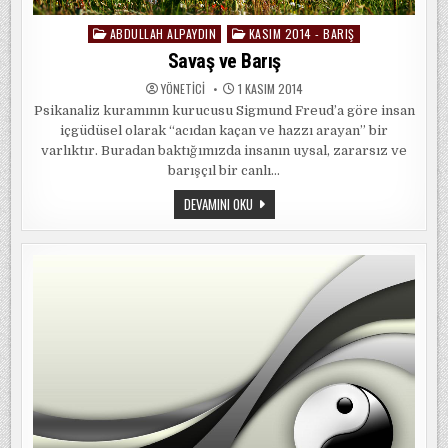
ABDULLAH ALPAYDIN
KASIM 2014 - BARIŞ
Posted
in
Savaş ve Barış
YÖNETICI
1 KASIM 2014
Psikanaliz kuramının kurucusu Sigmund Freud’a göre insan
içgüdüsel olarak “acıdan kaçan ve hazzı arayan” bir
varlıktır. Buradan baktığımızda insanın uysal, zararsız ve
barışçıl bir canlı…
SAVAŞ
DEVAMINI OKU
VE
BARIŞ