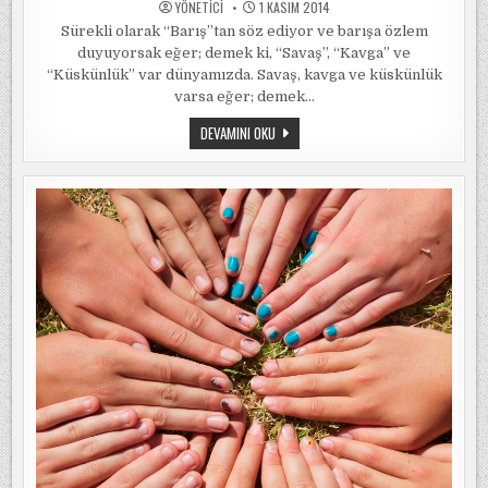
YÖNETICI
1 KASIM 2014
Sürekli olarak “Barış”tan söz ediyor ve barışa özlem
duyuyorsak eğer; demek ki, “Savaş”, “Kavga” ve
“Küskünlük” var dünyamızda. Savaş, kavga ve küskünlük
varsa eğer; demek…
YURTTA
DEVAMINI OKU
SULH,
CIHANDA
SULH