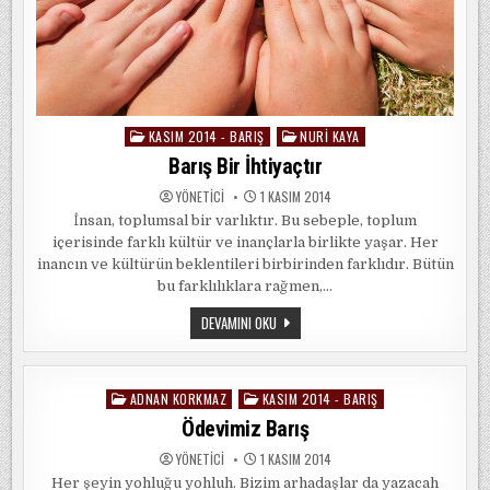
KASIM 2014 - BARIŞ
NURI KAYA
Posted
in
Barış Bir İhtiyaçtır
YÖNETICI
1 KASIM 2014
İnsan, toplumsal bir varlıktır. Bu sebeple, toplum
içerisinde farklı kültür ve inançlarla birlikte yaşar. Her
inancın ve kültürün beklentileri birbirinden farklıdır. Bütün
bu farklılıklara rağmen,…
BARIŞ
DEVAMINI OKU
BIR
İHTIYAÇTIR
ADNAN KORKMAZ
KASIM 2014 - BARIŞ
Posted
in
Ödevimiz Barış
YÖNETICI
1 KASIM 2014
Her şeyin yohluğu yohluh. Bizim arhadaşlar da yazacah