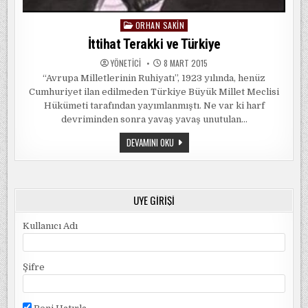
ORHAN SAKIN
Posted
in
İttihat Terakki ve Türkiye
YÖNETICI
8 MART 2015
“Avrupa Milletlerinin Ruhiyatı”, 1923 yılında, henüz
Cumhuriyet ilan edilmeden Türkiye Büyük Millet Meclisi
Hükümeti tarafından yayımlanmıştı. Ne var ki harf
devriminden sonra yavaş yavaş unutulan…
İTTIHAT
DEVAMINI OKU
TERAKKI
VE
TÜRKIYE
ÜYE GIRIŞI
Kullanıcı Adı
Şifre