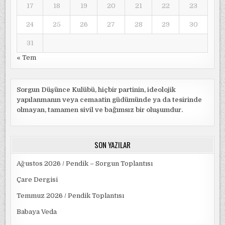
17
18
19
20
21
22
23
24
25
26
27
28
29
30
31
« Tem
Sorgun Düşünce Kulübü, hiçbir partinin, ideolojik
yapılanmanın veya cemaatin güdümünde ya da tesirinde
olmayan, tamamen sivil ve bağımsız bir oluşumdur.
SON YAZILAR
Ağustos 2026 / Pendik – Sorgun Toplantısı
Çare Dergisi
Temmuz 2026 / Pendik Toplantısı
Babaya Veda