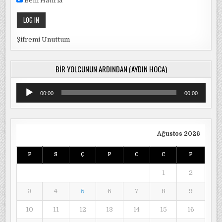
Beni Hatırla
Şifremi Unuttum
BIR YOLCUNUN ARDINDAN (AYDIN HOCA)
Ses
00:00
00:00
oynatıcı
Ağustos 2026
P
S
Ç
P
C
C
P
1
2
3
4
5
6
7
8
9
10
11
12
13
14
15
16