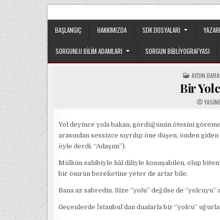
Skip
Sorgun Düşünce Kulübü, hiçbir partinin, ideolojik y
to
content
BAŞLANGIÇ
HAKKIMIZDA
SDK DOSYALARI
YAZAR
SORGUNLU BILIM ADAMLARI
SORGUN BIBLIYOGRAFYASI
POSTED
AYDIN BAR
IN
Bir Yo
YASIN
Yol deyince yola bakan, gördüğünün ötesini göreme
arasından sessizce sıyrılıp öne düşen, önden giden
öyle derdi. “Adaşım”).
Mülkün sahibiyle hâl diliyle konuşabilen, olup biten
bir ömrün bereketine yeter de artar bile.
Bana az sabredin. Size ‘’yolu’’ değilse de ‘’yolcuyu’’
Geçenlerde İstanbul’dan dualarla bir ‘’yolcu’’ uğurla