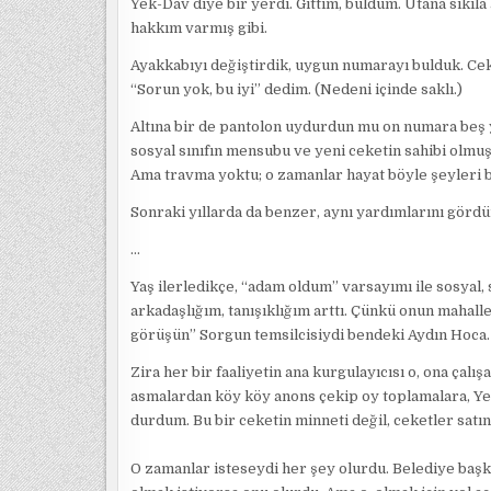
Yek-Dav diye bir yerdi. Gittim, buldum. Utana sıkıla
hakkım varmış gibi.
Ayakkabıyı değiştirdik, uygun numarayı bulduk. Ce
“Sorun yok, bu iyi” dedim. (Nedeni içinde saklı.)
Altına bir de pantolon uydurdun mu on numara beş y
sosyal sınıfın mensubu ve yeni ceketin sahibi olmu
Ama travma yoktu; o zamanlar hayat böyle şeyleri
Sonraki yıllarda da benzer, aynı yardımlarını gördü
…
Yaş ilerledikçe, “adam oldum” varsayımı ile sosyal, 
arkadaşlığım, tanışıklığım arttı. Çünkü onun mahalle
görüşün” Sorgun temsilcisiydi bendeki Aydın Hoca.
Zira her bir faaliyetin ana kurgulayıcısı o, ona çalı
asmalardan köy köy anons çekip oy toplamalara, Ye
durdum. Bu bir ceketin minneti değil, ceketler satın
O zamanlar isteseydi her şey olurdu. Belediye başkanı