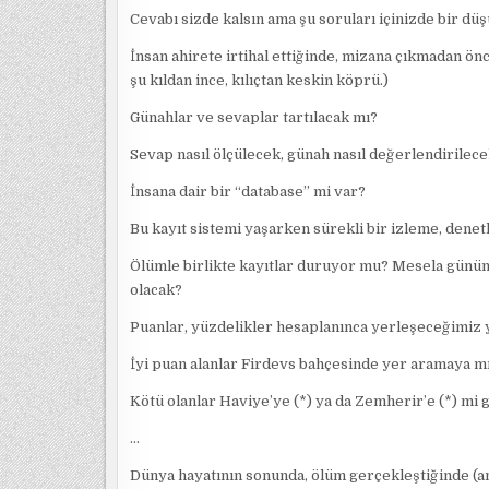
Cevabı sizde kalsın ama şu soruları içinizde bir dü
İnsan ahirete irtihal ettiğinde, mizana çıkmadan ön
şu kıldan ince, kılıçtan keskin köprü.)
Günahlar ve sevaplar tartılacak mı?
Sevap nasıl ölçülecek, günah nasıl değerlendirilec
İnsana dair bir “database” mi var?
Bu kayıt sistemi yaşarken sürekli bir izleme, denet
Ölümle birlikte kayıtlar duruyor mu? Mesela günümü
olacak?
Puanlar, yüzdelikler hesaplanınca yerleşeceğimiz 
İyi puan alanlar Firdevs bahçesinde yer aramaya m
Kötü olanlar Haviye’ye (*) ya da Zemherir’e (*) mi
…
Dünya hayatının sonunda, ölüm gerçekleştiğinde (anl