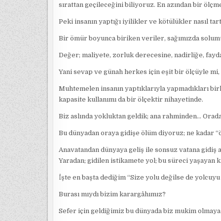
sırattan geçileceğini biliyoruz. En azından bir ölç
Peki insanın yaptığı iyilikler ve kötülükler nasıl tar
Bir ömür boyunca biriken veriler, sağımızda solumu
Değer; maliyete, zorluk derecesine, nadirliğe, fay
Yani sevap ve günah herkes için eşit bir ölçüyle mi, 
Muhtemelen insanın yaptıklarıyla yapmadıkları bir
kapasite kullanımı da bir ölçektir nihayetinde.
Biz aslında yokluktan geldik; ana rahminden… Oradan
Bu dünyadan oraya gidişe ölüm diyoruz; ne kadar “
Anavatandan dünyaya geliş ile sonsuz vatana gidiş 
Yaradan; gidilen istikamete yol; bu süreci yaşayan k
İşte en başta dediğim “Size yolu değilse de yolcuy
Burası mıydı bizim karargâhımız?
Sefer için geldiğimiz bu dünyada biz mukim olmaya