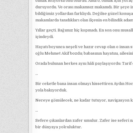
olmak istiyorsa onu olurdu. Ama o, olmak için yol a
duruyordu. Ve orası makamsız makamdı. Bir şeye in
bildiğimiz yollardan farklıydı. Değilse güzel konuşan,
makamlarda tanıdıkları olan ilçenin en bilindik ada
Yıllar geçti. Bağımız hiç kopmadı. En son onu musall
içindeydi.
Hayatı boyunca neşeli ve hazır cevap olan o insan su
oğlu Mehmet Akif bozdu; babasının hayatını, ailesini
Orada bulunan herkes aynı hâli paylaşıyordu: Tarif 
…
Bir ceketle bana insan olmayı hissettiren Aydın Hoc
yola bakıyorduk.
Nereye gömülecek, ne kadar tutuyor, navigasyon k
…
Sefere çıkanlardan zafer umulur. Zafer ise seferi nas
bir dünyaya yolculuktur.