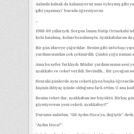
Aslında kalsak da kalamıyoruz ama öyleymiş gibi ya
gibi yaşamayı” burada öğreniyoruz.
…
1988-89 yıllarıydı. Sorgun İmam Hatip Ortaokulu’nda
kolu kısalmış, kolası bozulmuştu. Ayakkabılarım da 
Bir gün idareye çağırdılar. Benim gibi üstü başı y
yardımcısından çok çekinirdik. Çünkü çoğu zaman sa
Ama bu sefer farklıydı. Müdür yardımcısının sesi y
ayakkabı ve ceket verildi. Sevindik… Bir çocuğun se
Sonraki günlerde aynı ceketi giyen başka öğrenciler
kişinin ihtiyaç içinde olduğunu fark ettim. O ana k
Benim ceket dar, ayakkabım ise büyüktü. Birkaç gü
giymiyorsun yeni ceketi, ayakkabıyı?”
Durumu anlattım. “Git Aydın Hoca’ya, değiştir” dedi.
“Aydın Hoca?”