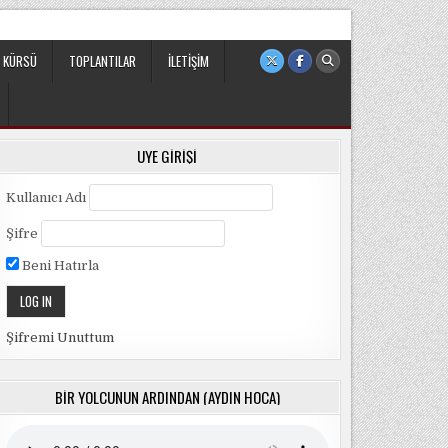
 sivil ve bağımsız bir oluşumdur.
 KÜRSÜ
TOPLANTILAR
İLETIŞIM
ÜYE GIRIŞI
Kullanıcı Adı
Şifre
Beni Hatırla
Şifremi Unuttum
BIR YOLCUNUN ARDINDAN (AYDIN HOCA)