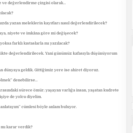
me ve değerlendirme çizgisi olarak…
tılacak?
zda yazan meleklerin kayıtları nasıl değerlendirilecek?
daya, niyete ve imkâna göre mi değişecek?
yoksa farklı kıstaslarla mı yazılacak?
likte değerlendirilecek. Yani günümüz kafasıyla düşünüyorum
 dünyaya geldik. Gittiğimiz yere ise ahiret diyoruz.
ölmek” denebilirse…
arasındaki sürece ömür; yaşayan varlığa insan, yaşatan kudrete
işiye de yolcu diyelim.
u anlatayım” cümlesi böyle anlam buluyor.
 mı karar verdik?