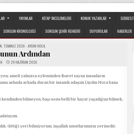
apılanmanın veya cemaatin güdümünde ya da tesirinde olmayan, tamamen
LAR
YAYINLAR
KITAP İNCELEMELERI
KONUK YAZARLAR
SERBEST
SORGUN KRONOLOJISI
SORGUN ŞEHIR REHBERI
DUYURULAR
HABERLER
AN
,
TEMMUZ 2026 - AYDIN HOCA
lcunun Ardından
66
29 HAZIRAN 2026
yen; ameli yalnızca eyleminden ibaret sayan insanların
 ama aslında arkada duran bir insandı adaşım (Aydın Hoca bana
i kendinden bilmeyen, başı sonu belli bir hayat yaşadığını bilmek,
 anlatayım.
dık. Gittiği yeri bilmiyorum; inşallah umutlarımızın yerinedir.