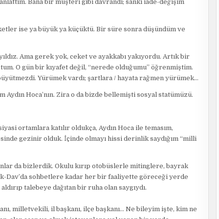
 anlattım. Bana bir müşteri gibi davrandı; sanki iade-değişim
ketler ise ya büyük ya küçüktü. Bir süre sonra düşündüm ve
ıldız. Ama gerek yok, ceket ve ayakkabı yakıyordu. Artık bir
ştum. O gün bir kıyafet değil, “nerede olduğumu” öğrenmiştim.
 büyütmezdi. Yürümek vardı; şartlara / hayata rağmen yürümek…
m Aydın Hoca’nın. Zira o da bizde bellemişti sosyal statümüzü.
siyasi ortamlara katılır oldukça, Aydın Hoca ile temasım,
sinde gezinir olduk. İçinde olmayı hissi derinlik saydığım “milli
şanlar da bizlerdik. Okulu kırıp otobüslerle mitinglere, bayrak
k-Dav’da sohbetlere kadar her bir faaliyette göreceği yerde
 aldırıp talebeye dağıtan bir ruha olan saygıydı.
, milletvekili, il başkanı, ilçe başkanı… Ne bileyim işte, kim ne