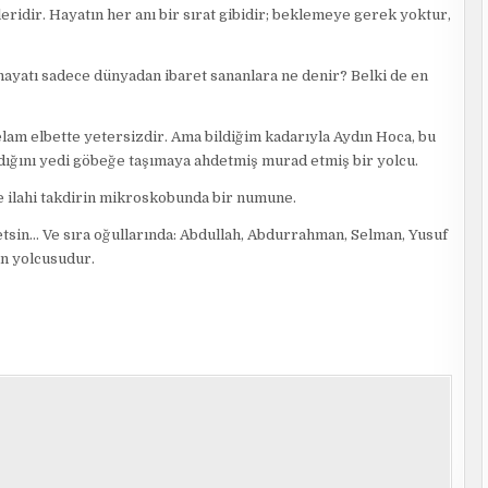
leridir. Hayatın her anı bir sırat gibidir; beklemeye gerek yoktur,
, hayatı sadece dünyadan ibaret sananlara ne denir? Belki de en
lam elbette yetersizdir. Ama bildiğim kadarıyla Aydın Hoca, bu
dığını yedi göbeğe taşımaya ahdetmiş murad etmiş bir yolcu.
ise ilahi takdirin mikroskobunda bir numune.
tsin… Ve sıra oğullarında: Abdullah, Abdurrahman, Selman, Yusuf
un yolcusudur.