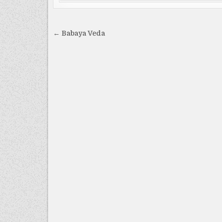
Yazı
← Babaya Veda
gezinmesi