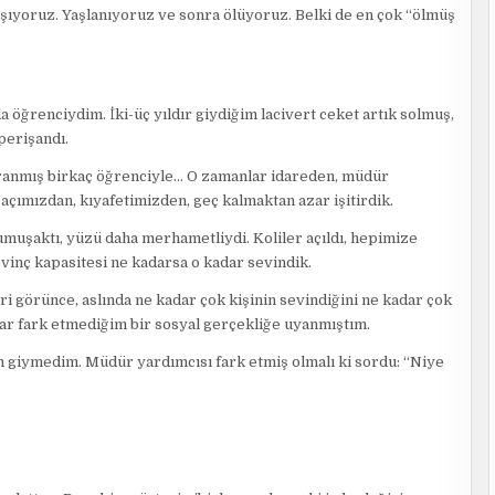
şıyoruz. Yaşlanıyoruz ve sonra ölüyoruz. Belki de en çok “ölmüş
 öğrenciydim. İki-üç yıldır giydiğim lacivert ceket artık solmuş,
perişandı.
ıpranmış birkaç öğrenciyle… O zamanlar idareden, müdür
çımızdan, kıyafetimizden, geç kalmaktan azar işitirdik.
umuşaktı, yüzü daha merhametliydi. Koliler açıldı, hepimize
vinç kapasitesi ne kadarsa o kadar sevindik.
i görünce, aslında ne kadar çok kişinin sevindiğini ne kadar çok
adar fark etmediğim bir sosyal gerçekliğe uyanmıştım.
n giymedim. Müdür yardımcısı fark etmiş olmalı ki sordu: “Niye