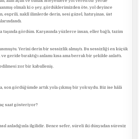
çan, alan açan ve olmak isteyenlere yol veren bir yerde
anmış olmalı ki o şey, gördüklerimizden öte, yol deyince
 esprili, naklî ilimlerde derin, sesi güzel, hatırşinas, üst
mlarındandı.
a taşında gördüm. Karşısında yüzlerce insan, eller bağlı, tazim
smuştu. Yerini derin bir sessizlik almıştı. Bu sessizliği en küçük
 ve geride bıraktığı anlamı kısa ama berrak bir şekilde anlattı.
edilmesi zor bir kabulleniş.
a, son gördüğümde artık yola çıkmış bir yolcuydu. Biz ise hâlâ
aç saat gösteriyor?
ıl anladığınla ilgilidir. Bence sefer, süreli iki dünyadan süresiz