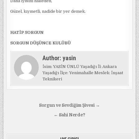
Daha iyisini hakeden,
Güzel, kıymetli, nadide bir yer demek.
HATİP SORGUN
SORGUN DÜŞÜNCE KULÜBÜ
Author:
yasin
İsim: YASİN ÜNLÜ Yaşadığı İl: Ankara
Yaşadığı İlçe: Yenimahalle Meslek: İnşaat
Teknikeri
Yazı
Sorgun ve Sevdiğim Şivesi →
gezinmesi
← Sahi Nerde?