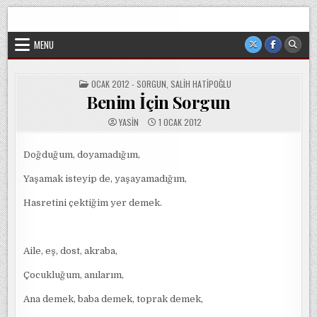
Skip
Sorgun Düşünce Kulübü, hiçbir partinin, ideolojik yapılanmanın
to
veya cemaatin güdümünde ya da tesirinde olmayan, tamamen
sivil ve bağımsız bir oluşumdur.
content
MENU
POSTED
OCAK 2012 - SORGUN
,
SALIH HATIPOĞLU
IN
Benim İçin Sorgun
YASIN
1 OCAK 2012
Doğduğum, doyamadığım,
Yaşamak isteyip de, yaşayamadığım,
Hasretini çektiğim yer demek.
Aile, eş, dost, akraba,
Çocukluğum, anılarım,
Ana demek, baba demek, toprak demek,