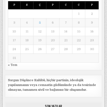
P
S
Ç
P
C
C
P
1
2
3
4
5
6
7
8
9
10
11
12
13
14
15
16
17
18
19
20
21
22
23
24
25
26
27
28
29
30
31
« Tem
Sorgun Düşünce Kulübü, hiçbir partinin, ideolojik
yapılanmanın veya cemaatin güdümünde ya da tesirinde
olmayan, tamamen sivil ve bağımsız bir oluşumdur.
SON YAZILAR