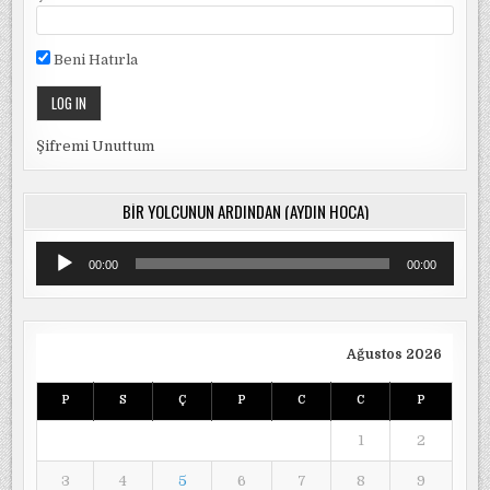
Beni Hatırla
Şifremi Unuttum
BIR YOLCUNUN ARDINDAN (AYDIN HOCA)
Ses
00:00
00:00
oynatıcı
Ağustos 2026
P
S
Ç
P
C
C
P
1
2
3
4
5
6
7
8
9