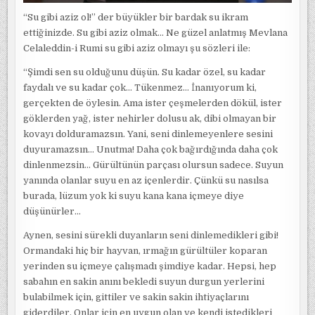
“Su gibi aziz ol!” der büyükler bir bardak su ikram
ettiğinizde. Su gibi aziz olmak… Ne güzel anlatmış Mevlana
Celaleddin-i Rumi su gibi aziz olmayı şu sözleri ile:
“Şimdi sen su olduğunu düşün. Su kadar özel, su kadar
faydalı ve su kadar çok… Tükenmez… İnanıyorum ki,
gerçekten de öylesin. Ama ister çeşmelerden dökül, ister
göklerden yağ, ister nehirler dolusu ak, dibi olmayan bir
kovayı dolduramazsın. Yani, seni dinlemeyenlere sesini
duyuramazsın… Unutma! Daha çok bağırdığında daha çok
dinlenmezsin… Gürültünün parçası olursun sadece. Suyun
yanında olanlar suyu en az içenlerdir. Çünkü su nasılsa
burada, lüzum yok ki suyu kana kana içmeye diye
düşünürler…
Aynen, sesini sürekli duyanların seni dinlemedikleri gibi!
Ormandaki hiç bir hayvan, ırmağın gürültüler koparan
yerinden su içmeye çalışmadı şimdiye kadar. Hepsi, hep
sabahın en sakin anını bekledi suyun durgun yerlerini
bulabilmek için, gittiler ve sakin sakin ihtiyaçlarını
giderdiler. Onlar için en uygun olan ve kendi istedikleri