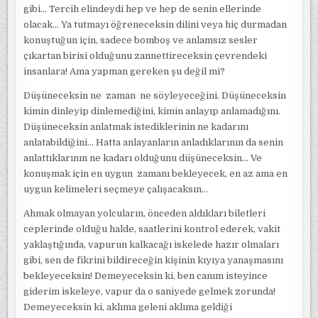
gibi… Tercih elindeydi hep ve hep de senin ellerinde
olacak… Ya tutmayı öğreneceksin dilini veya hiç durmadan
konuştuğun için, sadece bomboş ve anlamsız sesler
çıkartan birisi olduğunu zannettireceksin çevrendeki
insanlara! Ama yapman gereken şu değil mi?
Düşüneceksin ne zaman ne söyleyeceğini. Düşüneceksin
kimin dinleyip dinlemediğini, kimin anlayıp anlamadığını.
Düşüneceksin anlatmak istediklerinin ne kadarını
anlatabildiğini… Hatta anlayanların anladıklarının da senin
anlattıklarının ne kadarı olduğunu düşüneceksin… Ve
konuşmak için en uygun zamanı bekleyecek, en az ama en
uygun kelimeleri seçmeye çalışacaksın…
Ahmak olmayan yolcuların, önceden aldıkları biletleri
ceplerinde olduğu halde, saatlerini kontrol ederek, vakit
yaklaştığında, vapurun kalkacağı iskelede hazır olmaları
gibi, sen de fikrini bildireceğin kişinin kıyıya yanaşmasını
bekleyeceksin! Demeyeceksin ki, ben canım isteyince
giderim iskeleye, vapur da o saniyede gelmek zorunda!
Demeyeceksin ki, aklıma geleni aklıma geldiği