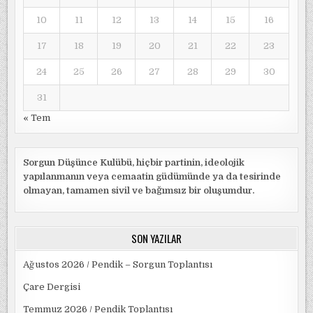
10
11
12
13
14
15
16
17
18
19
20
21
22
23
24
25
26
27
28
29
30
31
« Tem
Sorgun Düşünce Kulübü, hiçbir partinin, ideolojik
yapılanmanın veya cemaatin güdümünde ya da tesirinde
olmayan, tamamen sivil ve bağımsız bir oluşumdur.
SON YAZILAR
Ağustos 2026 / Pendik – Sorgun Toplantısı
Çare Dergisi
Temmuz 2026 / Pendik Toplantısı