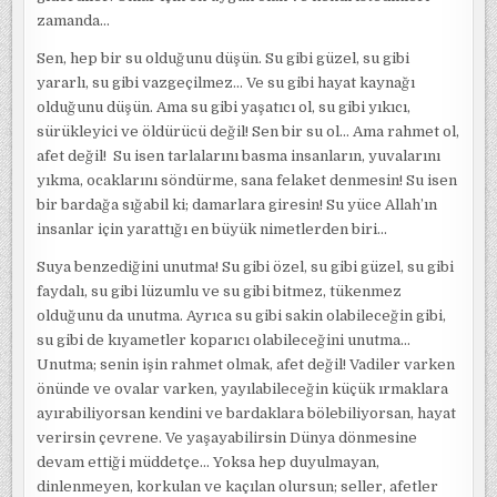
zamanda…
Sen, hep bir su olduğunu düşün. Su gibi güzel, su gibi
yararlı, su gibi vazgeçilmez… Ve su gibi hayat kaynağı
olduğunu düşün. Ama su gibi yaşatıcı ol, su gibi yıkıcı,
sürükleyici ve öldürücü değil! Sen bir su ol… Ama rahmet ol,
afet değil! Su isen tarlalarını basma insanların, yuvalarını
yıkma, ocaklarını söndürme, sana felaket denmesin! Su isen
bir bardağa sığabil ki; damarlara giresin! Su yüce Allah’ın
insanlar için yarattığı en büyük nimetlerden biri…
Suya benzediğini unutma! Su gibi özel, su gibi güzel, su gibi
faydalı, su gibi lüzumlu ve su gibi bitmez, tükenmez
olduğunu da unutma. Ayrıca su gibi sakin olabileceğin gibi,
su gibi de kıyametler koparıcı olabileceğini unutma…
Unutma; senin işin rahmet olmak, afet değil! Vadiler varken
önünde ve ovalar varken, yayılabileceğin küçük ırmaklara
ayırabiliyorsan kendini ve bardaklara bölebiliyorsan, hayat
verirsin çevrene. Ve yaşayabilirsin Dünya dönmesine
devam ettiği müddetçe… Yoksa hep duyulmayan,
dinlenmeyen, korkulan ve kaçılan olursun; seller, afetler