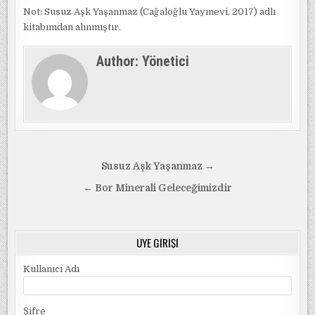
Not: Susuz Aşk Yaşanmaz (Cağaloğlu Yayınevi, 2017) adlı
kitabımdan alınmıştır.
Author:
Yönetici
Yazı
Susuz Aşk Yaşanmaz →
gezinmesi
← Bor Minerali Geleceğimizdir
ÜYE GIRIŞI
Kullanıcı Adı
Şifre