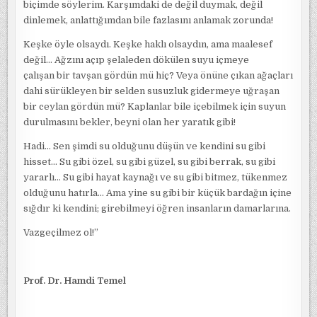
biçimde söylerim. Karşımdaki de değil duymak, değil
dinlemek, anlattığımdan bile fazlasını anlamak zorunda!
Keşke öyle olsaydı. Keşke haklı olsaydın, ama maalesef
değil… Ağzını açıp şelaleden dökülen suyu içmeye
çalışan bir tavşan gördün mü hiç? Veya önüne çıkan ağaçları
dahi sürükleyen bir selden susuzluk gidermeye uğraşan
bir ceylan gördün mü? Kaplanlar bile içebilmek için suyun
durulmasını bekler, beyni olan her yaratık gibi!
Hadi… Sen şimdi su olduğunu düşün ve kendini su gibi
hisset… Su gibi özel, su gibi güzel, su gibi berrak, su gibi
yararlı… Su gibi hayat kaynağı ve su gibi bitmez, tükenmez
olduğunu hatırla… Ama yine su gibi bir küçük bardağın içine
sığdır ki kendini; girebilmeyi öğren insanların damarlarına.
Vazgeçilmez ol!”
Prof. Dr. Hamdi Temel