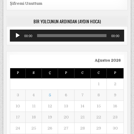
Şifremi Unuttum
BIR YOLCUNUN ARDINDAN (AYDIN HOCA)
Ses
00:00
00:00
oynatıcı
Ağustos 2026
P
S
Ç
P
C
C
P
1
2
3
4
5
6
7
8
9
10
11
12
13
14
15
16
17
18
19
20
21
22
23
24
25
26
27
28
29
30