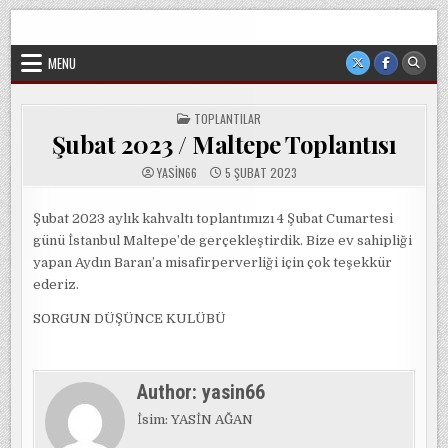
Skip
Sorgun Düşünce Kulübü, hiçbir partinin, ideolojik yapılanmanın
to
veya cemaatin güdümünde ya da tesirinde olmayan, tamamen
sivil ve bağımsız bir oluşumdur.
content
MENU
POSTED
TOPLANTILAR
IN
Şubat 2023 / Maltepe Toplantısı
YASIN66
5 ŞUBAT 2023
Şubat 2023 aylık kahvaltı toplantımızı 4 Şubat Cumartesi
günü İstanbul Maltepe’de gerçekleştirdik. Bize ev sahipliği
yapan Aydın Baran’a misafirperverliği için çok teşekkür
ederiz.
SORGUN DÜŞÜNCE KULÜBÜ
Author:
yasin66
İsim: YASİN AĞAN