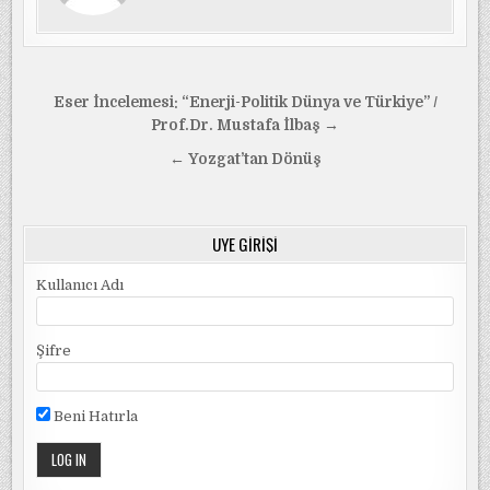
Yazı
Eser İncelemesi: “Enerji-Politik Dünya ve Türkiye” /
gezinmesi
Prof.Dr. Mustafa İlbaş →
← Yozgat’tan Dönüş
ÜYE GIRIŞI
Kullanıcı Adı
Şifre
Beni Hatırla