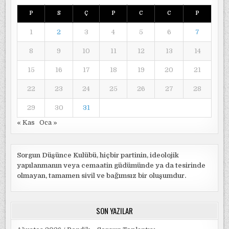
P
S
Ç
P
C
C
P
1
2
3
4
5
6
7
8
9
10
11
12
13
14
15
16
17
18
19
20
21
22
23
24
25
26
27
28
29
30
31
« Kas
Oca »
Sorgun Düşünce Kulübü, hiçbir partinin, ideolojik
yapılanmanın veya cemaatin güdümünde ya da tesirinde
olmayan, tamamen sivil ve bağımsız bir oluşumdur.
SON YAZILAR