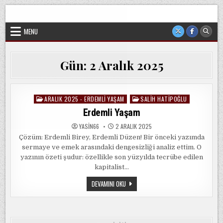
Skip
Sorgun Düşünce Kulübü, hiçbir partinin, ideolojik yapılanmanın
to
veya cemaatin güdümünde ya da tesirinde olmayan, tamamen
sivil ve bağımsız bir oluşumdur.
content
MENU
Gün:
2 Aralık 2025
ARALIK 2025 - ERDEMLI YAŞAM
SALIH HATIPOĞLU
Posted
in
Erdemli Yaşam
YASIN66
2 ARALIK 2025
Çözüm: Erdemli Birey, Erdemli Düzen! Bir önceki yazımda
sermaye ve emek arasındaki dengesizliği analiz ettim. O
yazının özeti şudur: özellikle son yüzyılda tecrübe edilen
kapitalist…
ERDEMLI
DEVAMINI OKU
YAŞAM