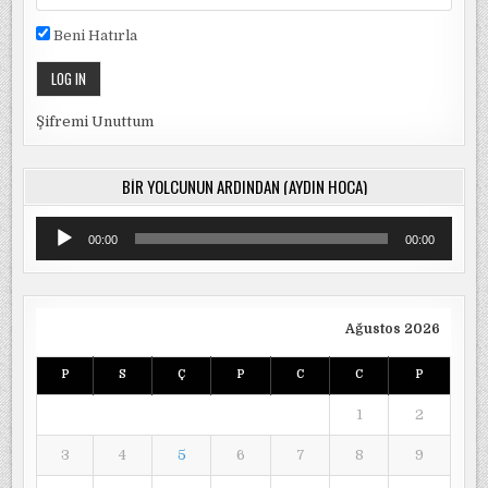
Beni Hatırla
Şifremi Unuttum
BIR YOLCUNUN ARDINDAN (AYDIN HOCA)
Ses
00:00
00:00
oynatıcı
Ağustos 2026
P
S
Ç
P
C
C
P
1
2
3
4
5
6
7
8
9