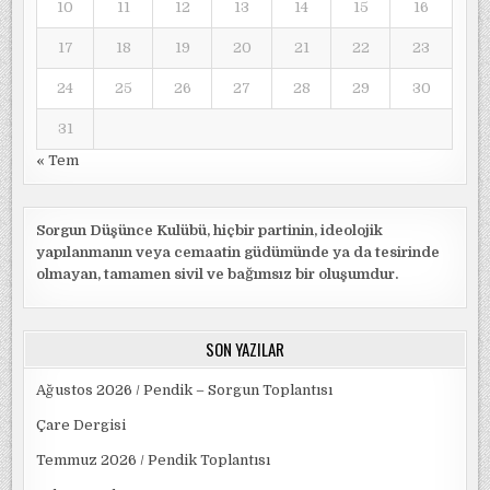
10
11
12
13
14
15
16
17
18
19
20
21
22
23
24
25
26
27
28
29
30
31
« Tem
Sorgun Düşünce Kulübü, hiçbir partinin, ideolojik
yapılanmanın veya cemaatin güdümünde ya da tesirinde
olmayan, tamamen sivil ve bağımsız bir oluşumdur.
SON YAZILAR
Ağustos 2026 / Pendik – Sorgun Toplantısı
Çare Dergisi
Temmuz 2026 / Pendik Toplantısı