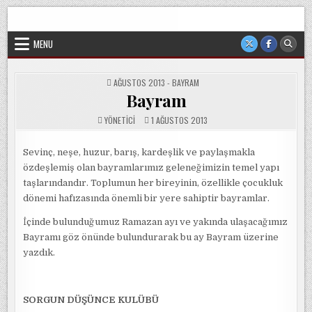
Skip
Sorgun Düşünce Kulübü, hiçbir partinin, ideolojik yapılanmanın
to
veya cemaatin güdümünde ya da tesirinde olmayan, tamamen
sivil ve bağımsız bir oluşumdur.
content
MENU
POSTED
AĞUSTOS 2013 - BAYRAM
IN
Bayram
YÖNETICI
1 AĞUSTOS 2013
Sevinç, neşe, huzur, barış, kardeşlik ve paylaşmakla
özdeşlemiş olan bayramlarımız geleneğimizin temel yapı
taşlarındandır. Toplumun her bireyinin, özellikle çocukluk
dönemi hafızasında önemli bir yere sahiptir bayramlar.
İçinde bulunduğumuz Ramazan ayı ve yakında ulaşacağımız
Bayramı göz önünde bulundurarak bu ay Bayram üzerine
yazdık.
SORGUN DÜŞÜNCE KULÜBÜ