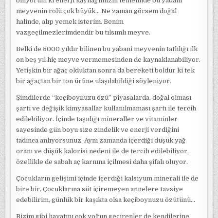
biliyorum ki enerji kaynağımızın temelinde bu yabani
meyvenin rolü çok büyük… Ne zaman görsem doğal
halinde, alıp yemek isterim. Benim
vazgeçilmezlerimdendir bu tılsımlı meyve.
Belki de 5000 yıldır bilinen bu yabani meyvenin tatlılığı ilk
on beş yıl hiç meyve vermemesinden de kaynaklanabiliyor.
Yetişkin bir ağaç olduktan sonra da bereketi boldur ki tek
bir ağaçtan bir ton ürüne ulaşılabildiği söyleniyor.
Şimdilerde “keçiboynuzu özü” piyasalarda, doğal olması
şartı ve değişik kimyasallar kullanılmaması şartı ile tercih
edilebiliyor. İçinde taşıdığı mineraller ve vitaminler
sayesinde gün boyu size zindelik ve enerji verdiğini
tadınca anlıyorsunuz. Aynı zamanda içerdiği düşük yağ
oranı ve düşük kalorisi nedeni ile de tercih edilebiliyor,
özellikle de sabah aç karnına içilmesi daha şifalı oluyor.
Çocukların gelişimi içinde içerdiği kalsiyum minerali ile de
bire bir. Çocuklarına süt içiremeyen annelere tavsiye
edebilirim, günlük bir kaşıkta olsa keçiboynuzu özütünü…
Bizim gibi hayatını çok yoğun geçirenler de kendilerine