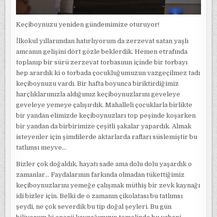
Keçiboynuzu yeniden gündemimize oturuyor!
İlkokul yıllarımdan hatırlıyorum da zerzevat satan yaşlı
amcanın gelişini dört gözle beklerdik. Hemen etrafında
toplanıp bir sürü zerzevat torbasının içinde bir torbayı
hep arardık ki o torbada çocukluğumuzun vazgeçilmez tadı
keçiboynuzu vardı. Bir hafta boyunca biriktirdiğimiz
harçlıklarımızla aldığımız keçiboynuzlarını geveleye
geveleye yemeye çalışırdık. Mahalleli çocuklarla birlikte
bir yandan elimizde keçiboynuzları top peşinde koşarken
bir yandan da birbirimize çeşitli şakalar yapardık. Almak
isteyenler için şimdilerde aktarlarda rafları süslemiştir bu
tatlımsı meyve…
Bizler çok doğaldık, hayatı sade ama dolu dolu yaşardık o
zamanlar… Faydalarının farkında olmadan tükettiğimiz
keçiboynuzlarını yemeğe çalışmak müthiş bir zevk kaynağı
idi bizler için. Belki de o zamanın çikolatası bu tatlımsı
şeydi, ne çok severdik bu tip doğal şeyleri. Bu gün