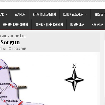
apılanmanın veya cemaatin güdümünde ya da tesirinde olmayan, tamamen
LAR
YAYINLAR
KITAP İNCELEMELERI
KONUK YAZARLAR
SERBEST
SORGUN KRONOLOJISI
SORGUN ŞEHIR REHBERI
DUYURULAR
HABERLER
TED
 2018 - SORGUN İLÇESI
Sorgun
ETICI
1 OCAK 2018