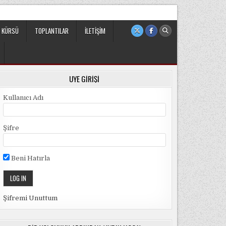
 sivil ve bağımsız bir oluşumdur.
 KÜRSÜ
TOPLANTILAR
İLETIŞIM
ÜYE GIRIŞI
Kullanıcı Adı
Şifre
Beni Hatırla
Şifremi Unuttum