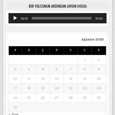
BIR YOLCUNUN ARDINDAN (AYDIN HOCA)
Ses
00:00
00:00
oynatıcı
Ağustos 2026
P
S
Ç
P
C
C
P
1
2
3
4
5
6
7
8
9
10
11
12
13
14
15
16
17
18
19
20
21
22
23
24
25
26
27
28
29
30
31
« Tem