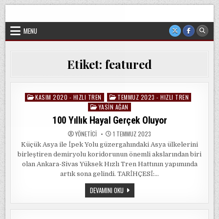
Skip
Sorgun Düşünce Kulübü, hiçbir partinin, ideolojik yapılanmanın
to
veya cemaatin güdümünde ya da tesirinde olmayan, tamamen
sivil ve bağımsız bir oluşumdur.
content
MENU
Etiket:
featured
KASIM 2020 - HIZLI TREN
TEMMUZ 2023 - HIZLI TREN
Posted
YASIN AĞAN
in
100 Yıllık Hayal Gerçek Oluyor
YÖNETICI
1 TEMMUZ 2023
Küçük Asya ile İpek Yolu güzergahındaki Asya ülkelerini
birleştiren demiryolu koridorunun önemli akslarından biri
olan Ankara-Sivas Yüksek Hızlı Tren Hattının yapımında
artık sona gelindi. TARİHÇESİ:…
100
DEVAMINI OKU
YILLIK
HAYAL
GERÇEK
OLUYOR