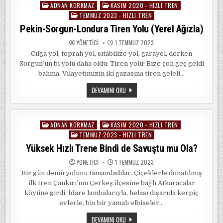
ADNAN KORKMAZ
KASIM 2020 - HIZLI TREN
Posted
TEMMUZ 2023 - HIZLI TREN
in
Pekin-Sorgun-Londura Tiren Yolu (Yerel Ağızla)
YÖNETICI
1 TEMMUZ 2023
Cılga yol, toprah yol, sıtabilize yol, garayol, derken
Sorgun’un bi yolu daha oldu: Tiren yolu! Bize çoh geç geldi
bahma. Vilayetimizin iki gazasına tiren geleli…
PEKIN-
DEVAMINI OKU
SORGUN-
LONDURA
TIREN
YOLU
(YEREL
ADNAN KORKMAZ
KASIM 2020 - HIZLI TREN
Posted
AĞIZLA)
TEMMUZ 2023 - HIZLI TREN
in
Yüksek Hızlı Trene Bindi de Savuştu mu Ola?
YÖNETICI
1 TEMMUZ 2023
Bir gün demiryolunu tamamladılar. Çiçeklerle donatılmış
ilk tren Çankırı’nın Çerkeş ilçesine bağlı Atkaracalar
köyüne girdi. İdare lambalarıyla, helası dışarıda kerpiç
evlerle, bin bir yamalı elbiseler…
YÜKSEK
DEVAMINI OKU