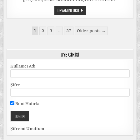
AĞUSTOS
DEVAMINI OKU
2021
/
ZOOM
TOPLANTISI
Yazı
1
2
3
…
27
Older posts →
sayfalandırması
ÜYE GIRIŞI
Kullanıcı Adı
Şifre
Beni Hatırla
Şifremi Unuttum