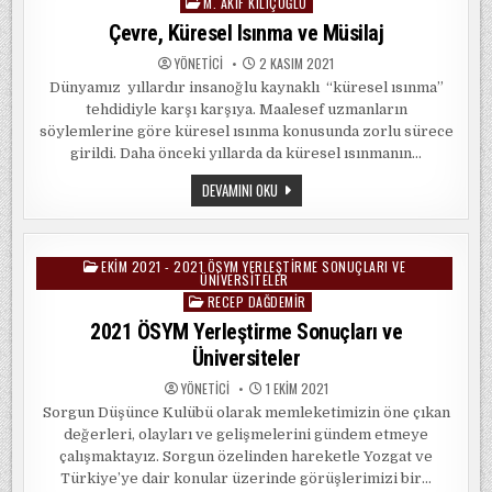
M. AKIF KILIÇOĞLU
in
Çevre, Küresel Isınma ve Müsilaj
YÖNETICI
2 KASIM 2021
Dünyamız yıllardır insanoğlu kaynaklı “küresel ısınma”
tehdidiyle karşı karşıya. Maalesef uzmanların
söylemlerine göre küresel ısınma konusunda zorlu sürece
girildi. Daha önceki yıllarda da küresel ısınmanın…
ÇEVRE,
DEVAMINI OKU
KÜRESEL
ISINMA
VE
MÜSILAJ
EKIM 2021 - 2021 ÖSYM YERLEŞTIRME SONUÇLARI VE
Posted
ÜNIVERSITELER
in
RECEP DAĞDEMIR
2021 ÖSYM Yerleştirme Sonuçları ve
Üniversiteler
YÖNETICI
1 EKIM 2021
Sorgun Düşünce Kulübü olarak memleketimizin öne çıkan
değerleri, olayları ve gelişmelerini gündem etmeye
çalışmaktayız. Sorgun özelinden hareketle Yozgat ve
Türkiye’ye dair konular üzerinde görüşlerimizi bir…