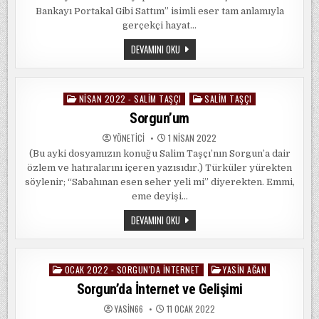
Bankayı Portakal Gibi Sattım” isimli eser tam anlamıyla
gerçekçi hayat…
KITAP
DEVAMINI OKU
İNCELEMESI:
“BANKAYI
PORTAKAL
GIBI
SATTIM”
NISAN 2022 - SALIM TAŞÇI
SALIM TAŞÇI
Posted
/
SALIM
in
Sorgun’um
TAŞÇI
YÖNETICI
1 NISAN 2022
(Bu ayki dosyamızın konuğu Salim Taşçı’nın Sorgun’a dair
özlem ve hatıralarını içeren yazısıdır.) Türküler yürekten
söylenir; “Sabahınan esen seher yeli mi” diyerekten. Emmi,
eme deyişi…
SORGUN’UM
DEVAMINI OKU
OCAK 2022 - SORGUN'DA İNTERNET
YASIN AĞAN
Posted
in
Sorgun’da İnternet ve Gelişimi
YASIN66
11 OCAK 2022