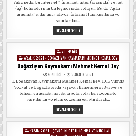
Yahu nedir bu İnternet ? İnternet, inter (arasında) ve net
(ağ) kelimelerinin birleşmesinden oluşur. Bu da “Ağlar
arasında” anlamına geliyor. İnternet tüm kısıtlama ve
sınırlardan…
SORGUN’DA
DEVAMINI OKU
İNTERNET
VE
GELIŞIMI
ALI NADIR
Posted
ARALIK 2021 - BOĞAZLIYAN KAYMAKAMI MEHMET KEMAL BEY
in
Boğazlıyan Kaymakamı Mehmet Kemal Bey
YÖNETICI
2 ARALIK 2021
1. Boğazlıyan Kaymakamı Mehmet Kemal Bey, 1915 yılında
Yozgat ve Boğazlıyan’da yaşayan Ermenilerin Suriye’ye
tehciri sırasında meydana gelen olaylar nedeniyle
yargılanan ve idam cezasına çarptırılarak…
BOĞAZLIYAN
DEVAMINI OKU
KAYMAKAMI
MEHMET
KEMAL
BEY
KASIM 2021 - ÇEVRE, KÜRESEL ISINMA VE MÜSILAJ
Posted