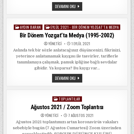
2021
DEVAMINI OKU
ÖSYM
YERLEŞTIRME
SONUÇLARI
VE
ÜNIVERSITELER
AYDIN BARAN
EYLÜL 2021 - BIR DÖNEM YOZGAT'TA MEDYA
Posted
in
Bir Dönem Yozgat’ta Medya (1995-2002)
YÖNETICI
1 EYLÜL 2021
Aslında tek bir sözle anlatacağınız düşüncenizi, fikrinizi,
yeterince anlatamamak kaygısı ile tasvirler, tariflerle
tanımlamaya çalışmak, pamuk ipliğine bağlı sevdalar
gibidir. Ya koparsa? Bu kaygı var…
BIR
DEVAMINI OKU
DÖNEM
YOZGAT’TA
MEDYA
(1995-
2002)
TOPLANTILAR
Posted
in
Ağustos 2021 / Zoom Toplantısı
YÖNETICI
7 AĞUSTOS 2021
Ağustos 2021 toplantımızı artan koronavirüs vakaları
sebebiyle bugün (7 Ağustos Cumartesi) Zoom üzerinden
gerçekleştirdik. SORGUN DÜŞÜNCE KULÜBÜ