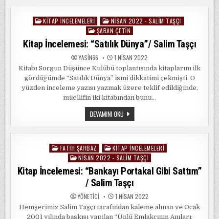
“KÜS
TOPRAKLAR”
KITAP İNCELEMELERI
NISAN 2022 - SALIM TAŞÇI
Posted
ŞABAN ÇETIN
in
Kitap İncelemesi: “Satılık Dünya”/ Salim Taşçı
YASIN66
1 NISAN 2022
Kitabı Sorgun Düşünce Kulübü toplantısında kitaplarını ilk
gördüğümde “Satılık Dünya” ismi dikkatimi çekmişti. O
yüzden inceleme yazısı yazmak üzere teklif edildiğinde,
müellifin iki kitabından bunu…
KITAP
DEVAMINI OKU
İNCELEMESI:
“SATILIK
DÜNYA”/
SALIM
TAŞÇI
FATIH ŞAHBAZ
KITAP İNCELEMELERI
Posted
NISAN 2022 - SALIM TAŞÇI
in
Kitap İncelemesi: “Bankayı Portakal Gibi Sattım”
/ Salim Taşçı
YÖNETICI
1 NISAN 2022
Hemşerimiz Salim Taşçı tarafından kaleme alınan ve Ocak
2001 yılında baskısı yapılan “Ünlü Emlakçının Anıları: