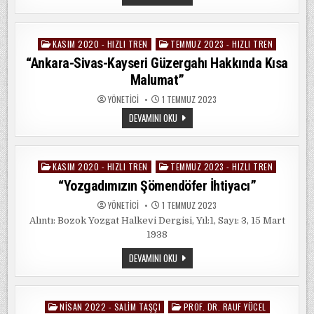
HIZLI
TRENE
BINDI
DE
SAVUŞTU
KASIM 2020 - HIZLI TREN
TEMMUZ 2023 - HIZLI TREN
Posted
MU
OLA?
in
“Ankara-Sivas-Kayseri Güzergahı Hakkında Kısa
Malumat”
YÖNETICI
1 TEMMUZ 2023
“ANKARA-
DEVAMINI OKU
SIVAS-
KAYSERI
GÜZERGAHI
HAKKINDA
KISA
KASIM 2020 - HIZLI TREN
TEMMUZ 2023 - HIZLI TREN
Posted
MALUMAT”
in
“Yozgadımızın Şömendöfer İhtiyacı”
YÖNETICI
1 TEMMUZ 2023
Alıntı: Bozok Yozgat Halkevi Dergisi, Yıl:1, Sayı: 3, 15 Mart
1938
“YOZGADIMIZIN
DEVAMINI OKU
ŞÖMENDÖFER
İHTIYACI”
NISAN 2022 - SALIM TAŞÇI
PROF. DR. RAUF YÜCEL
Posted