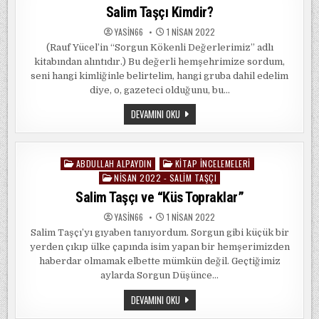
in
Salim Taşçı Kimdir?
YASIN66
1 NISAN 2022
(Rauf Yücel’in “Sorgun Kökenli Değerlerimiz” adlı
kitabından alıntıdır.) Bu değerli hemşehrimize sordum,
seni hangi kimliğinle belirtelim, hangi gruba dahil edelim
diye, o, gazeteci olduğunu, bu…
SALIM
DEVAMINI OKU
TAŞÇI
KIMDIR?
ABDULLAH ALPAYDIN
KITAP İNCELEMELERI
Posted
NISAN 2022 - SALIM TAŞÇI
in
Salim Taşçı ve “Küs Topraklar”
YASIN66
1 NISAN 2022
Salim Taşçı’yı gıyaben tanıyordum. Sorgun gibi küçük bir
yerden çıkıp ülke çapında isim yapan bir hemşerimizden
haberdar olmamak elbette mümkün değil. Geçtiğimiz
aylarda Sorgun Düşünce…
SALIM
DEVAMINI OKU
TAŞÇI
VE