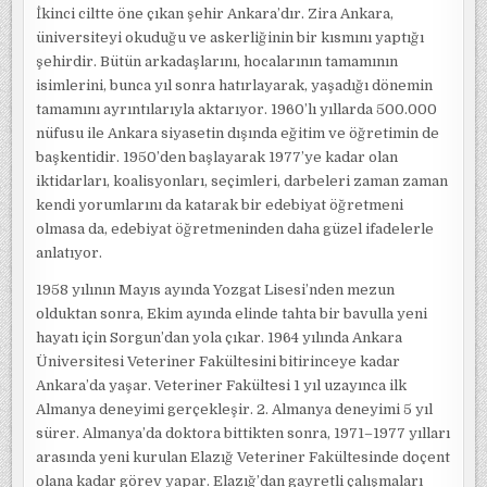
İkinci ciltte öne çıkan şehir Ankara’dır. Zira Ankara,
üniversiteyi okuduğu ve askerliğinin bir kısmını yaptığı
şehirdir. Bütün arkadaşlarını, hocalarının tamamının
isimlerini, bunca yıl sonra hatırlayarak, yaşadığı dönemin
tamamını ayrıntılarıyla aktarıyor. 1960’lı yıllarda 500.000
nüfusu ile Ankara siyasetin dışında eğitim ve öğretimin de
başkentidir. 1950’den başlayarak 1977’ye kadar olan
iktidarları, koalisyonları, seçimleri, darbeleri zaman zaman
kendi yorumlarını da katarak bir edebiyat öğretmeni
olmasa da, edebiyat öğretmeninden daha güzel ifadelerle
anlatıyor.
1958 yılının Mayıs ayında Yozgat Lisesi’nden mezun
olduktan sonra, Ekim ayında elinde tahta bir bavulla yeni
hayatı için Sorgun’dan yola çıkar. 1964 yılında Ankara
Üniversitesi Veteriner Fakültesini bitirinceye kadar
Ankara’da yaşar. Veteriner Fakültesi 1 yıl uzayınca ilk
Almanya deneyimi gerçekleşir. 2. Almanya deneyimi 5 yıl
sürer. Almanya’da doktora bittikten sonra, 1971–1977 yılları
arasında yeni kurulan Elazığ Veteriner Fakültesinde doçent
olana kadar görev yapar. Elazığ’dan gayretli çalışmaları