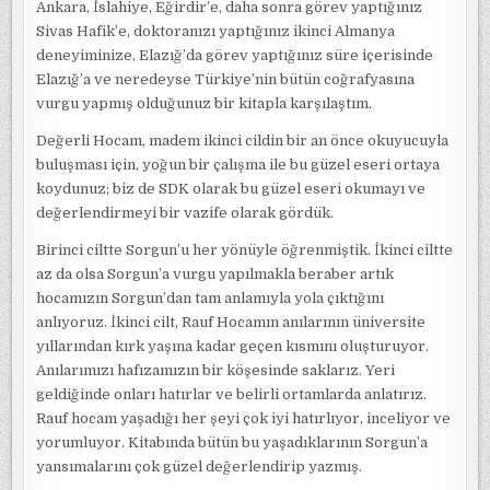
Ankara, İslahiye, Eğirdir’e, daha sonra görev yaptığınız
Sivas Hafik’e, doktoranızı yaptığınız ikinci Almanya
deneyiminize, Elazığ’da görev yaptığınız süre içerisinde
Elazığ’a ve neredeyse Türkiye’nin bütün coğrafyasına
vurgu yapmış olduğunuz bir kitapla karşılaştım.
Değerli Hocam, madem ikinci cildin bir an önce okuyucuyla
buluşması için, yoğun bir çalışma ile bu güzel eseri ortaya
koydunuz; biz de SDK olarak bu güzel eseri okumayı ve
değerlendirmeyi bir vazife olarak gördük.
Birinci ciltte Sorgun’u her yönüyle öğrenmiştik. İkinci ciltte
az da olsa Sorgun’a vurgu yapılmakla beraber artık
hocamızın Sorgun’dan tam anlamıyla yola çıktığını
anlıyoruz. İkinci cilt, Rauf Hocamın anılarının üniversite
yıllarından kırk yaşına kadar geçen kısmını oluşturuyor.
Anılarımızı hafızamızın bir köşesinde saklarız. Yeri
geldiğinde onları hatırlar ve belirli ortamlarda anlatırız.
Rauf hocam yaşadığı her şeyi çok iyi hatırlıyor, inceliyor ve
yorumluyor. Kitabında bütün bu yaşadıklarının Sorgun’a
yansımalarını çok güzel değerlendirip yazmış.