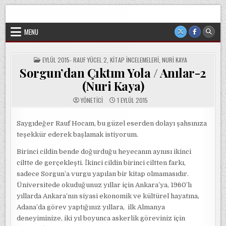
Skip
Sorgun Düşünce Kulübü, hiçbir partinin, ideolojik yapılanmanın
to
veya cemaatin güdümünde ya da tesirinde olmayan, tamamen
sivil ve bağımsız bir oluşumdur.
content
MENU
POSTED
EYLÜL 2015- RAUF YÜCEL 2
,
KITAP İNCELEMELERI
,
NURI KAYA
IN
Sorgun’dan Çıktım Yola / Anılar-2
(Nuri Kaya)
YÖNETICI
1 EYLÜL 2015
Saygıdeğer Rauf Hocam, bu güzel eserden dolayı şahsınıza
teşekkür ederek başlamak istiyorum.
Birinci cildin bende doğurduğu heyecanın aynısı ikinci
ciltte de gerçekleşti. İkinci cildin birinci ciltten farkı,
sadece Sorgun’a vurgu yapılan bir kitap olmamasıdır.
Üniversitede okuduğunuz yıllar için Ankara’ya, 1960’lı
yıllarda Ankara’nın siyasi ekonomik ve kültürel hayatına,
Adana’da görev yaptığınız yıllara, ilk Almanya
deneyiminize, iki yıl boyunca askerlik göreviniz için