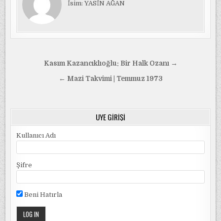
İsim: YASİN AĞAN
Yazı
Kasım Kazancıklıoğlu: Bir Halk Ozanı →
gezinmesi
← Mazi Takvimi | Temmuz 1973
ÜYE GIRIŞI
Kullanıcı Adı
Şifre
Beni Hatırla