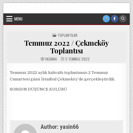
Skip
Sorgun Düşünce Kulübü, hiçbir partinin, ideolojik yapılanmanın
to
veya cemaatin güdümünde ya da tesirinde olmayan, tamamen
sivil ve bağımsız bir oluşumdur.
content
MENU
POSTED
TOPLANTILAR
IN
Temmuz 2022 / Çekmeköy
Toplantısı
YASIN66
2 TEMMUZ 2022
Temmuz 2022 aylık kahvaltı toplantımızı 2 Temmuz
Cumartesi günü İstanbul Çekmeköy’de gerçekleştirdik.
SORGUN DÜŞÜNCE KULÜBÜ
Author:
yasin66