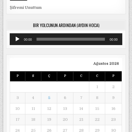
Şifremi Unuttum
BIR YOLCUNUN ARDINDAN (AYDIN HOCA)
Ses
00:00
00:00
oynatıcı
Ağustos 2026
P
S
Ç
P
C
C
P
1
2
3
4
5
6
7
8
9
10
11
12
13
14
15
16
17
18
19
20
21
22
23
24
25
26
27
28
29
30