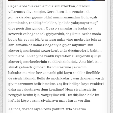
Geçenlerde “Seksenler” dizisini izlerken, ortaokul
yıllarıma gidivermişim. Gerçekten de o rengârenk
gömleklerden giymiş olduğuma inanamadım. Bol paçalı
pantolonlar, renkli gömlekler, “pek de yakışmıyormuş”
diye geçirdim içimden. Oysa o zamanlar ne kadar da
severek ve beğenerek giyiyorduk, değil mi? Acaba moda
böyle bir şey mi idi. Aynı tasarımlar yine moda olsa tekrar
alır, almakla da kalmaz beğeniyle giyer miydim? Dün
alışveriş merkezini gezerken bu tür düşüncelerle baktım
vitrinlere… Evet, yine renkli kıyafetler süslüyordu ışıl ışıl
alışveriş merkezlerinin renkli vitrinlerini… Ama hiç birini
almak gelmedi içimden. Kendi üzerime çevirdim
bakışlarımı. Yine her zamanki gibi koyu renkler özellikle
de siyah hâkimdi. Belki de moda kadar yaşın da önemi vardı
giyim tarzımızı belirlemekte. Yaş ilerledikçe koyu renkleri
daha mı yakıştırıyordum kendime? Hem siyah asaletin
rengiydi benim için, vazgeçilmezdi… Bu düşüncelerle bu
hafta ki köşe yazımı siyaha ayırmaya karar verdim.
Aslında, doğada siyah renk yoktur! Orta öğretim