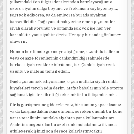
yıllarındaki Fen Bilgisi derslerinden hatırlayacağımız
üzere siyahın dalga boyunu ve frekansını söyleyemeyiz,
ışığı yok ediyorsa, ya da emiyorsa burada siyahtan
bahsedilebilir. Işığı yansıtmak yerine emen pigmentler
siyah olarak görünür ve ortamda ışık yok ise her yer
karanlıktır yani siyahtır deriz. Her şey bir anda görünmez
oluverir.
Hemen her filmde görmeye alıştığımız, üzüntülü hallerin
veya cenaze törenlerinin canlandırıldığı sahnelerde
herkes siyah renklere bürünmüştür. Çünkü siyah renk
üzüntü ve matemi temsil eder…
Güçlü görünmek istiyorsanız, o gün mutlaka siyah renkli
kıyafetleri tercih edin derim. Mafya babalarının bile otorite
sağlamak için tercih ettiği tek renktir bu ihtişamlı renk…
Bir iş görüşmesine gidecekseniz, bir sunum yapacaksanız
ya da karşınızdakini ikna etmeniz gereken önemli bir konu
varsa tercihinizi mutlaka siyahtan yana kullanmalısınız.
Asaletin simgesi olan bu özel renk muhatabınızı ilk anda
etkileyerek işinizi son derece kolaylaştıracaktır.