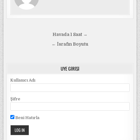
Yazı
Havada 1 Saat →
gezinmesi
← İsrafın Boyutu
ÜYE GIRIŞI
Kullanıcı Adı
Şifre
Beni Hatırla