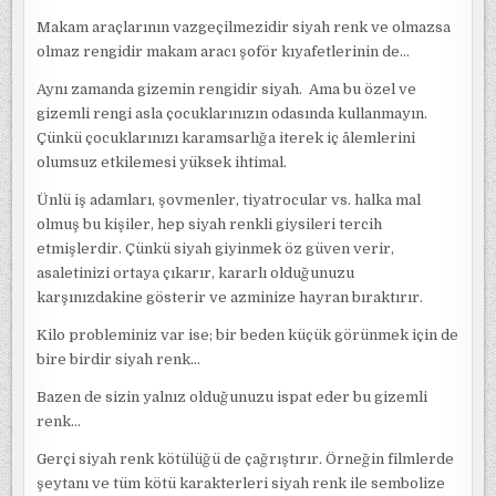
Makam araçlarının vazgeçilmezidir siyah renk ve olmazsa
olmaz rengidir makam aracı şoför kıyafetlerinin de…
Aynı zamanda gizemin rengidir siyah. Ama bu özel ve
gizemli rengi asla çocuklarınızın odasında kullanmayın.
Çünkü çocuklarınızı karamsarlığa iterek iç âlemlerini
olumsuz etkilemesi yüksek ihtimal.
Ünlü iş adamları, şovmenler, tiyatrocular vs. halka mal
olmuş bu kişiler, hep siyah renkli giysileri tercih
etmişlerdir. Çünkü siyah giyinmek öz güven verir,
asaletinizi ortaya çıkarır, kararlı olduğunuzu
karşınızdakine gösterir ve azminize hayran bıraktırır.
Kilo probleminiz var ise; bir beden küçük görünmek için de
bire birdir siyah renk…
Bazen de sizin yalnız olduğunuzu ispat eder bu gizemli
renk…
Gerçi siyah renk kötülüğü de çağrıştırır. Örneğin filmlerde
şeytanı ve tüm kötü karakterleri siyah renk ile sembolize