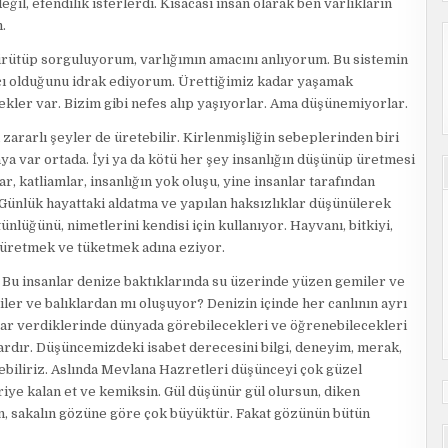
değil, efendilik isterlerdi. Kısacası insan olarak ben varlıkların
.
rütüp sorguluyorum, varlığımın amacını anlıyorum. Bu sistemin
ıcı olduğunu idrak ediyorum. Ürettiğimiz kadar yaşamak
pekler var. Bizim gibi nefes alıp yaşıyorlar. Ama düşünemiyorlar.
i zararlı şeyler de üretebilir. Kirlenmişliğin sebeplerinden biri
ya var ortada. İyi ya da kötü her şey insanlığın düşünüp üretmesi
ar, katliamlar, insanlığın yok oluşu, yine insanlar tarafından
 Günlük hayattaki aldatma ve yapılan haksızlıklar düşünülerek
üğünü, nimetlerini kendisi için kullanıyor. Hayvanı, bitkiyi,
la üretmek ve tüketmek adına eziyor.
 Bu insanlar denize baktıklarında su üzerinde yüzen gemiler ve
iler ve balıklardan mı oluşuyor? Denizin içinde her canlının ayrı
ar verdiklerinde dünyada görebilecekleri ve öğrenebilecekleri
k vardır. Düşüncemizdeki isabet derecesini bilgi, deneyim, merak,
ebiliriz. Aslında Mevlana Hazretleri düşünceyi çok güzel
iye kalan et ve kemiksin. Gül düşünür gül olursun, diken
ın, sakalın gözüne göre çok büyüktür. Fakat gözünün bütün