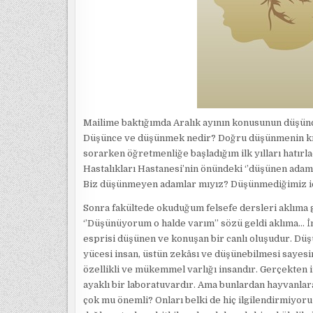
Mailime baktığımda Aralık ayının konusunun düş
Düşünce ve düşünmek nedir? Doğru düşünmenin kıst
sorarken öğretmenliğe başladığım ilk yılları hatır
Hastalıkları Hastanesi’nin önündeki ‘’düşünen adam
Biz düşünmeyen adamlar mıyız? Düşünmediğimiz iç
Sonra fakültede okuduğum felsefe dersleri aklıma g
‘’Düşünüyorum o halde varım’’ sözü geldi aklıma… İn
esprisi düşünen ve konuşan bir canlı oluşudur. Dü
yücesi insan, üstün zekâsı ve düşünebilmesi sayesi
özellikli ve mükemmel varlığı insandır. Gerçekten i
ayaklı bir laboratuvardır. Ama bunlardan hayvanlara 
çok mu önemli? Onları belki de hiç ilgilendirmiyoru