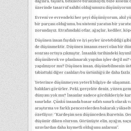
dağlara, taşlara, bitkilere bırakılsaydı; bize kölelik 
üzerinde tasarruf sahibi olduğumuzu düşünüyorum
Evreni ve evrendeki her şeyi düşünüyorum, akıl yü
bir parçası olduğumu, bu sistemi yaratan bir yarat
zorundayız. Etrafımdaki otlar, ağaçlar, kediler, kö
Düşünen insan faydalı ve iyi şeyler üretebildiği gib
de düşünmektir. Düşünen insanın eseri olan bir dün
sonrası ortaya çıkmıştır. İnsanlık tarihindeki kıyıml
düşünülerek ve planlanarak yapılan işler değil mi?
yapılmıyor mu? Düşünen insan, düşünebilmenin üstünl
tabiattaki diğer canlıları bu üstünlüğü ile daha faz
Yeterince düşünmeyen yeterli bilgiye de ulaşamaz.
balıkları görürler. Peki, gerçekte deniz, yüzen gem
dünyası yok mu? İnsanlar sadece gördükleriyle kar
sınırlıdır. Çünkü insanda basar sıfatı sınırlı olara
araştırma ve farklı pencerelerden bakarak yükselt
özetliyor: ‘’Kardeşim sen düşünceden ibaretsin. Ger
düşünür diken olursun. Görünüşte elin, ayağın, saç
uzuvlardan daha kıymetli olduğunu anlarsın’’.