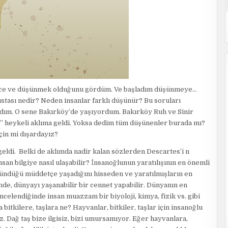
ünce ve düşünmek olduğunu gördüm. Ve başladım düşünmeye…
ası nedir? Neden insanlar farklı düşünür? Bu soruları
ladım. O sene Bakırköy’de yaşıyordum. Bakırköy Ruh ve Sinir
’’ heykeli aklıma geldi. Yoksa dedim tüm düşünenler burada mı?
in mi dışardayız?
eldi. Belki de aklımda nadir kalan sözlerden Descartes’i n
san bilgiye nasıl ulaşabilir? İnsanoğlunun yaratılışının en önemli
şündüğü müddetçe yaşadığını hisseden ve yaratılmışların en
nde, dünyayı yaşanabilir bir cennet yapabilir. Dünyanın en
ncelendiğinde insan muazzam bir biyoloji, kimya, fizik vs. gibi
bitkilere, taşlara ne? Hayvanlar, bitkiler, taşlar için insanoğlu
z. Dağ taş bize ilgisiz, bizi umursamıyor. Eğer hayvanlara,