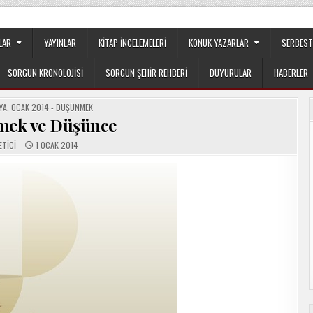
apılanmanın veya cemaatin güdümünde ya da tesirinde olmayan, tamamen
LAR
YAYINLAR
KITAP İNCELEMELERI
KONUK YAZARLAR
SERBEST
SORGUN KRONOLOJISI
SORGUN ŞEHIR REHBERI
DUYURULAR
HABERLER
YA
,
OCAK 2014 - DÜŞÜNMEK
ek ve Düşünce
ETICI
1 OCAK 2014