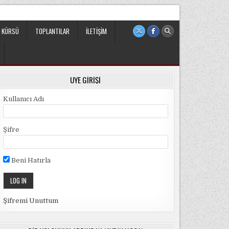
 sivil ve bağımsız bir oluşumdur.
 KÜRSÜ
TOPLANTILAR
İLETIŞIM
ÜYE GIRIŞI
Kullanıcı Adı
Şifre
Beni Hatırla
Şifremi Unuttum