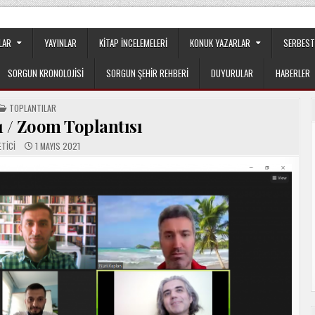
apılanmanın veya cemaatin güdümünde ya da tesirinde olmayan, tamamen
LAR
YAYINLAR
KITAP İNCELEMELERI
KONUK YAZARLAR
SERBEST
SORGUN KRONOLOJISI
SORGUN ŞEHIR REHBERI
DUYURULAR
HABERLER
POSTED
TOPLANTILAR
IN
 / Zoom Toplantısı
TICI
1 MAYIS 2021