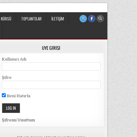
 sivil ve bağımsız bir oluşumdur.
 KÜRSÜ
TOPLANTILAR
İLETIŞIM
ÜYE GIRIŞI
Kullanıcı Adı
Şifre
Beni Hatırla
Şifremi Unuttum