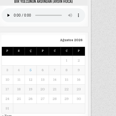
BIR YOLCUNUN ARDINDAN (AYDIN HOCA)
Ağustos 2026
P
S
Ç
P
C
C
P
1
2
3
4
5
6
7
8
9
10
11
12
13
14
15
16
17
18
19
20
21
22
23
24
25
26
27
28
29
30
31
« Tem