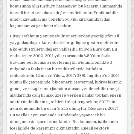
konusunda oluşturduğu hassasiyet, bu kararın alınmasında
önemli bir etken olarak değerlendirilebilir. Yenilenebilir
enerji kaynaklarına yönelim bu gibi kırılganlıklardan
kaçınmamıza yardımcı olacaktır.
Birey refahının yenilenebilir enerjilerden geçtiği görüsü
yaygınlaştıkça, eko-endüstriler gelişme göstermektedir.
Eko-endüstrilerin değeri yaklaşık 1 trilyon Euro’dur. Bu
endüstriler 2000-2011 yılları arasında %50’den fazla
büyüme performansı göstermiştir. Bununla birlikte 3
milyondan fazla insan bu endüstrilerde istihdam
edilmektedir (Unlu ve Yıldız, 2017: 239). İngiltere’de 2014
yılının ilk çeyreğinde, biyoenerji, jeotermal, hidroelektrik,
güneş ve rüzgâr enerjisinden oluşan yenilenebilir enerji
alanlarında çalıştırmak üzere verilen ilanlar toplam enerji
sektöründekilerin üçte birini oluşturuyorken; 2017’nin
aynı döneminde bu oran % 51,5 olmuştur (Ruggieri, 2017).
Bu veriler aynı zamanda istihdamda yaşanacak bir
dönüşüme de işaret etmektedir. Bu dönüşüm, istihdamın
içeriğinde de karşımıza çıkmaktadır. Enerji sektörü