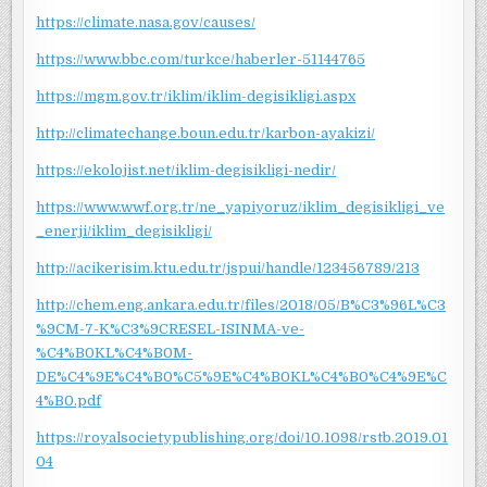
https://climate.nasa.gov/causes/
https://www.bbc.com/turkce/haberler-51144765
https://mgm.gov.tr/iklim/iklim-degisikligi.aspx
http://climatechange.boun.edu.tr/karbon-ayakizi/
https://ekolojist.net/iklim-degisikligi-nedir/
https://www.wwf.org.tr/ne_yapiyoruz/iklim_degisikligi_ve
_enerji/iklim_degisikligi/
http://acikerisim.ktu.edu.tr/jspui/handle/123456789/213
http://chem.eng.ankara.edu.tr/files/2018/05/B%C3%96L%C3
%9CM-7-K%C3%9CRESEL-ISINMA-ve-
%C4%B0KL%C4%B0M-
DE%C4%9E%C4%B0%C5%9E%C4%B0KL%C4%B0%C4%9E%C
4%B0.pdf
https://royalsocietypublishing.org/doi/10.1098/rstb.2019.01
04