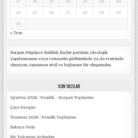
17
18
19
20
21
22
23
24
25
26
27
28
29
30
31
« Tem
Sorgun Düşünce Kulübü, hiçbir partinin, ideolojik
yapılanmanın veya cemaatin güdümünde ya da tesirinde
olmayan, tamamen sivil ve bağımsız bir oluşumdur.
SON YAZILAR
Ağustos 2026 / Pendik – Sorgun Toplantısı
Çare Dergisi
Temmuz 2026 / Pendik Toplantısı
Babaya Veda
Bir Yolcunun Ardından