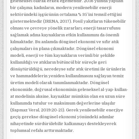
geleneksel olarak erkek egemendir. 2016 yılında yapılan
bir çalışma; kadınların, modern yenilenebilir enerji
sektöründeki işgücünün ortalama % 35’ini temsil ettiğini
göstermektedir (IRENA, 2017). Fosil yakıtların tükenebilir
olması ve çevreye yönelik zararları; enerji tasarrufunu
sağlamak adına kaynakların etkin kullanımını da önemli
kılmaktadır. Bu anlamda döngüsel ekonomi ve sıfır atık
çalışmaları ön plana çıkmaktadır. Döngüsel ekonomi
modeli, enerji ve tüm kaynakların verimli bir şekilde
kullanıldığı ve atıkların bütüncül bir süreçle geri
dönüştürüldüğü, neredeyse sıfır atık üretimi ile ürünlerin
ve hammaddelerin yeniden kullanılmasını sağlayan temiz
üretim modeli olarak tanımlanmaktadır. Döngüsel
ekonomide, doğrusal ekonominin geleneksel al-yap-kullan-
at modelinin aksine, kaynaklar mümkün olan en uzun süre
kullanımda tutulur ve maksimum değerlerine ulaşılır
(Sapmaz Veral, 2019:20-21). Gerek yenilenebilir enerjiye
geçiş gerekse döngüsel ekonomi yönündeki adımlar
nihayetinde sürdürülebilir kalkınmayı destekleyerek
toplumsal refahı arttırmaktadır.