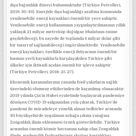
dışa bağımlılık düzeyi bulunmaktadır (Türkiye Petrolleri,
2019: 30-33). Enerjide dışa bağımlılığı azaltma konusunda
yenilenebilir enerji kaynakları önemli bir yere sahiptir.
Yenilenebilir enerji kullanımının yaygınlaştırılmasının yıllık
yaklaşık 21 milyar metreküp doğalgaz ithalatının önüne
geçilebileceği, bu sayede de toplamda 4 milyar dolar gibi
bir tasarruf sağlanabileceği öngörülmektedir. Yenilenebilir
enerji kaynakları, özellikle enerji ihtiyacının önemli bir
kısmını yerli kaynaklarla karşılayabilen Türkiye gibi
ülkeler için iktisadi açıdan önemli bir işleve sahiptir
(Türkiye Petrolleri, 2016: 25-27).
Ekonomik kazanımlarının yanında fosil yakıtların sağlık
üzerindeki olumsuz etkilerinden de kaçınılmış olunacaktır.
2019 yılında Çin’in Hubei eyaletinde başlayarak pandemiye
dönüşen COVID-19 salgınından yola çıkarak, Türkiye’de
pandemi ile mücadeleye yönelik alınan tedbirler arasında
30 büyükşehirde uygulanan sokağa çıkma yasağına
Zonguldak ilinin eklenmesi örnek gösterilebilir. Türkiye
acısından önemli kömür havzasına sahip olan Zonguldak
ilinde, madencilik faaliyetlerinin akciğer hastalıkları