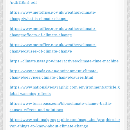
/pdf/118m4.pdf
https://www.metoffice.gov.uk/weather/climate-
change/what-is-climate-change
https://www.metoffice.gov.uk/weather/climate-
change/effects-of-climate-change
https://www.metoffice.gov.uk/weather/climate-
change/causes-of-climate-change
https://climate.nasa.gov/interactives/climate-time-machine
https://www.canada.ca/en/environment-climate-
change/services/climate-change/causes.html
https://www.nationalgeographic.com/environment/article/g
lobal-warming-effects
https://www.terrapass.com/blog/climate-change-battle-
causes-effects-and-solutions
https://www.nationalgeographic.com/magazine/graphics/se
ven-things-to-know-about-climate-change