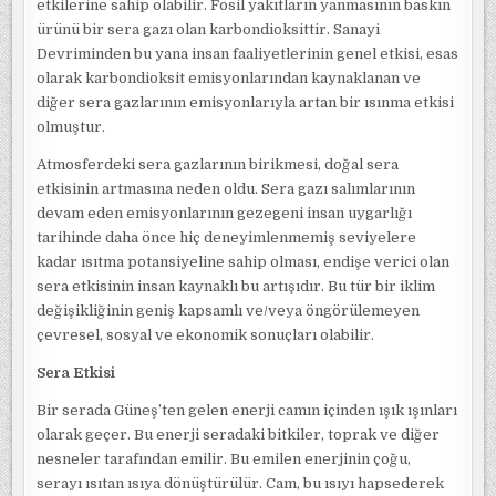
etkilerine sahip olabilir. Fosil yakıtların yanmasının baskın
ürünü bir sera gazı olan karbondioksittir. Sanayi
Devriminden bu yana insan faaliyetlerinin genel etkisi, esas
olarak karbondioksit emisyonlarından kaynaklanan ve
diğer sera gazlarının emisyonlarıyla artan bir ısınma etkisi
olmuştur.
Atmosferdeki sera gazlarının birikmesi, doğal sera
etkisinin artmasına neden oldu. Sera gazı salımlarının
devam eden emisyonlarının gezegeni insan uygarlığı
tarihinde daha önce hiç deneyimlenmemiş seviyelere
kadar ısıtma potansiyeline sahip olması, endişe verici olan
sera etkisinin insan kaynaklı bu artışıdır. Bu tür bir iklim
değişikliğinin geniş kapsamlı ve/veya öngörülemeyen
çevresel, sosyal ve ekonomik sonuçları olabilir.
Sera Etkisi
Bir serada Güneş’ten gelen enerji camın içinden ışık ışınları
olarak geçer. Bu enerji seradaki bitkiler, toprak ve diğer
nesneler tarafından emilir. Bu emilen enerjinin çoğu,
serayı ısıtan ısıya dönüştürülür. Cam, bu ısıyı hapsederek