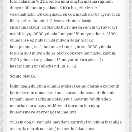
topraklarının % 2’lik bir kısmını oluşturmasına rağmen,
dünya nüfusunun yaklaşık %10’u bu şehirlerde
yaşamaktadır. Bu çalışmada en çok maddi kayba uğrayacak
ilk üç şehir; İstanbul, Odesa ve İzmir olarak
sıralanmaktadır. Toplamda bu 19 mega şehrin uğrayacağı
maddi kayıp 2030 yılında 1 milyar 181 milyon dolar; 2100
yılında ise 42 milyar 924 milyon dolar olarak
hesaplanmıştır. İstanbul ve İzmir için ise 2030 yılında
toplam 333 milyon dolar olarak öngörülen maddi kaybın;
2100 yılında ise yaklaşık 15 milyar dolara çıkacağı
hesaplanmıştır (Abadiev.d., 2016: 6).
Sonuç olarak;
İklim değişikliğinin olumlu etkileri genel olarak ekonomik
faktörlerden oluşurken buna karşın olumsuz etkilerinin
tamamı insan sağlığını dolayısıyla hayatını tehdit eden
unsurlardan oluşuyor. Mevcut durumu koruyup
iyileştirmeye gayret göstermeliyiz.
Yılların doğa üzerinde meydana getirdiği bu yıkım insanlığa
bir tepki olarak sessizliğini bozdu fakat sona