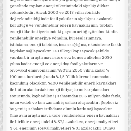
genelinde toplam enerji tüketimindeki ağırlığı dikkat
çekmektedir. Ancak 2000 ve 2018 yılları birlikte
değerlendirildiğinde fosil yakıtların ağırlığını, azalarak
koruduğu ve yenilenebilir enerji kaynaklarının, toplam
enerji tüketimi içerisindeki payının arttığı görülmektedir.
Yenilenebilir enerjiye yönelim; küresel ısınmaya,
istihdama, enerji talebine, insan sağlığına, ekosisteme farklı
faydalar sağlayacaktır. 143 ülkeyi kapsayacak şekilde
yapılan bir araştırmaya göre söz konusu ülkeler; 2030
yılına kadar enerji ve enerji dışı fosil yakıtların ve
biyoyakıt emisyonlarının %80’ini, 2050 yılına kadar %
100’unu durdurduğunda % 1,5 °C’lik küresel ısınmadan
kaçınılmış olacaktır. %100 yenilenebilir enerji kaynakları
ile bütün alanlardaki enerji ihtiyaçlarını karşılamaları
sonucunda, kaybedilen iş sahasından 28,6 milyon daha fazla,
uzun vadeli ve tam zamanlı iş sahası oluşacaktır. Şüphesiz
bu yeni iş sahaları istihdama olumlu katkı sağlayacaktır.
Yine aynı araştırmaya göre yenilenebilir enerji kaynakları
ile birlikte enerji talebi % 57,1 azalırken, enerji maliyetleri
% 61, enerjinin sosyal maliyetleri % 91 azalacaktır. Dünya