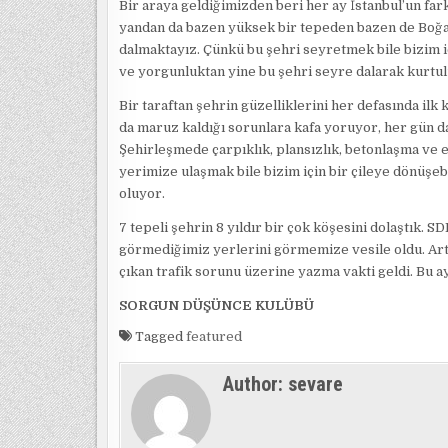
Bir araya geldiğimizden beri her ay İstanbul’un far
yandan da bazen yüksek bir tepeden bazen de Boğaz
dalmaktayız. Çünkü bu şehri seyretmek bile bizim iç
ve yorgunluktan yine bu şehri seyre dalarak kurtu
Bir taraftan şehrin güzelliklerini her defasında i
da maruz kaldığı sorunlara kafa yoruyor, her gün 
Şehirleşmede çarpıklık, plansızlık, betonlaşma ve e
yerimize ulaşmak bile bizim için bir çileye dönüşebil
oluyor.
7 tepeli şehrin 8 yıldır bir çok köşesini dolaştık. S
görmediğimiz yerlerini görmemize vesile oldu. Art
çıkan trafik sorunu üzerine yazma vakti geldi. Bu 
SORGUN DÜŞÜNCE KULÜBÜ
Tagged
featured
Author:
sevare