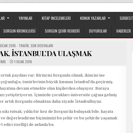
apılanmanın veya cemaatin güdümünde ya da tesirinde olmayan, tamamen
LAR
YAYINLAR
KITAP İNCELEMELERI
KONUK YAZARLAR
SERBEST
SORGUN KRONOLOJISI
SORGUN ŞEHIR REHBERI
DUYURULAR
HABERLER
,
OCAK 2016 - TRAFIK
,
SDK DOSYALARI
AK, İSTANBUL’DA ULAŞMAK
VARE
1 OCAK 2016
rtak paydası var: Birincisi Sorgunlu olmak, ikincisi ise
 çoğunluğu, ömürlerinin büyük kısmını İstanbul’da geçirmiş,
hayatına devam etmekte olan kişilerden oluşuyor. Buraya
zı yetiştiriyoruz. İçimizde çocukları üniversite çağına gelmiş
er artık Sorgunlu olmaktan daha ziyade İstanbulluyuz.
sıkı tutsak, yılda bir kez de Sorgun’da buluşsak bile, hayata
 ve değerlendirme biçimimizi bu şehir ve bu şehirde yaşamak
edici özelliği de aslında bu.