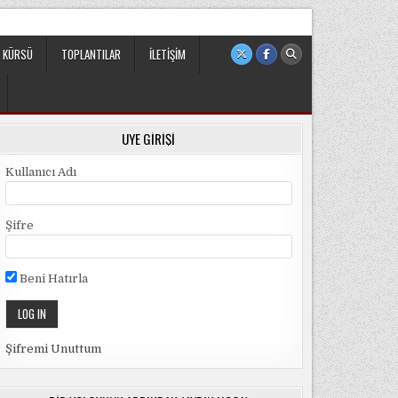
 sivil ve bağımsız bir oluşumdur.
 KÜRSÜ
TOPLANTILAR
İLETIŞIM
ÜYE GIRIŞI
Kullanıcı Adı
Şifre
Beni Hatırla
Şifremi Unuttum