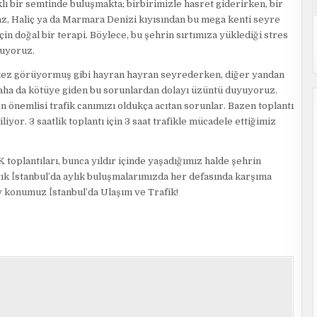
klı bir semtinde buluşmakta; birbirimizle hasret giderirken, bir
, Haliç ya da Marmara Denizi kıyısından bu mega kenti seyre
in doğal bir terapi. Böylece, bu şehrin sırtımıza yüklediği stres
luyoruz.
lk kez görüyormuş gibi hayran hayran seyrederken, diğer yandan
daha da kötüye giden bu sorunlardan dolayı üzüntü duyuyoruz.
n önemlisi trafik canımızı oldukça acıtan sorunlar. Bazen toplantı
iyor. 3 saatlik toplantı için 3 saat trafikle mücadele ettiğimiz
DK toplantıları, bunca yıldır içinde yaşadığımız halde şehrin
ık İstanbul’da aylık buluşmalarımızda her defasında karşıma
ay konumuz İstanbul’da Ulaşım ve Trafik!