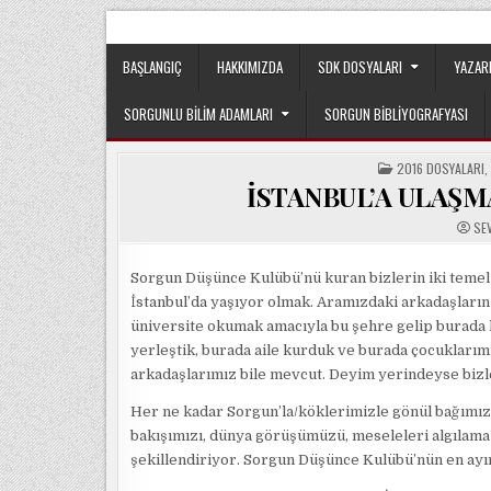
Skip
Sorgun Düşünce Kulübü, hiçbir partinin, ideolojik y
to
content
BAŞLANGIÇ
HAKKIMIZDA
SDK DOSYALARI
YAZAR
SORGUNLU BILIM ADAMLARI
SORGUN BIBLIYOGRAFYASI
POSTED
2016 DOSYALARI
IN
İSTANBUL’A ULAŞM
SE
Sorgun Düşünce Kulübü’nü kuran bizlerin iki temel o
İstanbul’da yaşıyor olmak. Aramızdaki arkadaşların
üniversite okumak amacıyla bu şehre gelip burada 
yerleştik, burada aile kurduk ve burada çocuklarımı
arkadaşlarımız bile mevcut. Deyim yerindeyse bizl
Her ne kadar Sorgun’la/köklerimizle gönül bağımızı 
bakışımızı, dünya görüşümüzü, meseleleri algılama
şekillendiriyor. Sorgun Düşünce Kulübü’nün en ayırt 