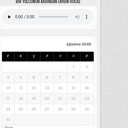
BIR YOLCUNUN ARDINDAN (AYDIN HOCA)
Ağustos 2026
P
S
Ç
P
C
C
P
1
2
3
4
5
6
7
8
9
10
11
12
13
14
15
16
17
18
19
20
21
22
23
24
25
26
27
28
29
30
31
« Tem