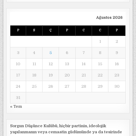
Ağustos 2026
P
S
Ç
P
C
C
P
1
2
3
4
5
6
7
8
9
10
11
12
13
14
15
16
17
18
19
20
21
22
23
24
25
26
27
28
29
30
31
« Tem
Sorgun Düşünce Kulübü, hiçbir partinin, ideolojik
yapılanmanın veya cemaatin güdümünde ya da tesirinde