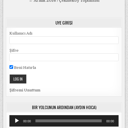
gezinmesi
← Aralık 2016 / Çekmeköy Toplantısı
ÜYE GIRIŞI
Kullanıcı Adı
Şifre
Beni Hatırla
Şifremi Unuttum
BIR YOLCUNUN ARDINDAN (AYDIN HOCA)
Ses
00:00
00:00
oynatıcı