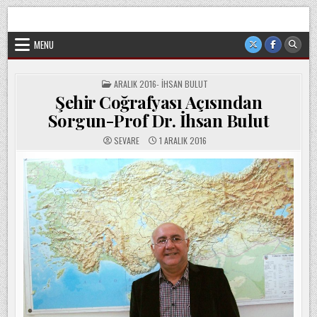
Skip
Sorgun Düşünce Kulübü, hiçbir partinin, ideolojik yapılanmanın
to
veya cemaatin güdümünde ya da tesirinde olmayan, tamamen
sivil ve bağımsız bir oluşumdur.
content
MENU
POSTED
ARALIK 2016- İHSAN BULUT
IN
Şehir Coğrafyası Açısından
Sorgun-Prof Dr. İhsan Bulut
SEVARE
1 ARALIK 2016