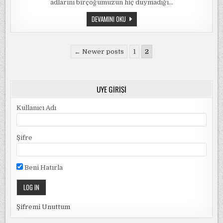
adlarını birçoğumuzun hiç duymadığı…
SEN
/
NIYAZI
KITAP
DEVAMINI OKU
ERSOY
İNCELEMESI:
IÇIN
SAĞDAKI
DE
SENSIN
Yazı
SOLDAKI
← Newer posts
1
2
DE
sayfalandırması
SEN
/
NIYAZI
ERSOY
ÜYE GIRIŞI
Kullanıcı Adı
Şifre
Beni Hatırla
Şifremi Unuttum