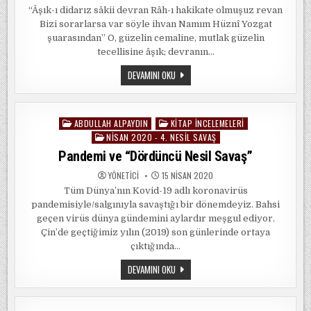
“Âşık-ı didarız sâkii devran Râh-ı hakikate olmuşuz revan
Bizi sorarlarsa var söyle ihvan Namım Hüznî Yozgat
şuarasından” O, güzelin cemaline, mutlak güzelin
tecellisine âşık; devranın…
YOZGATLI
DEVAMINI OKU
HÜZNÎ/HIZBÎ
ABDULLAH ALPAYDIN
KITAP İNCELEMELERI
Posted
NISAN 2020 - 4. NESIL SAVAŞ
in
Pandemi ve “Dördüncü Nesil Savaş”
YÖNETICI
15 NISAN 2020
Tüm Dünya’nın Kovid-19 adlı koronavirüs
pandemisiyle/salgınıyla savaştığı bir dönemdeyiz. Bahsi
geçen virüs dünya gündemini aylardır meşgul ediyor.
Çin’de geçtiğimiz yılın (2019) son günlerinde ortaya
çıktığında…
PANDEMI
DEVAMINI OKU
VE
“DÖRDÜNCÜ
NESIL
SAVAŞ”