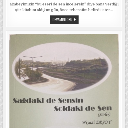
ağabeyimizin “bu eseri de sen incelersin” diye bana verdiği
şiir kitabını aldığım gün, önce tebessüm belirdi ister…
KITAP
DEVAMINI OKU
İNCELEMESI:
GÖNÜL
UMMANI
/
AŞIK
İSMAIL
ÖZBEK
(KUL
HAKI)