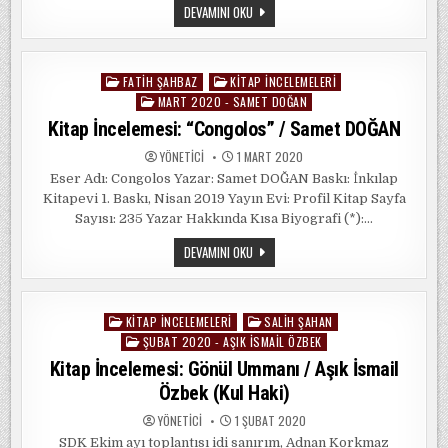
YENI
DEVAMINI OKU
NESIL
SAVAŞ
FATIH ŞAHBAZ
KITAP İNCELEMELERI
Posted
MART 2020 - SAMET DOĞAN
in
Kitap İncelemesi: “Congolos” / Samet DOĞAN
YÖNETICI
1 MART 2020
Eser Adı: Congolos Yazar: Samet DOĞAN Baskı: İnkılap
Kitapevi 1. Baskı, Nisan 2019 Yayın Evi: Profil Kitap Sayfa
Sayısı: 235 Yazar Hakkında Kısa Biyografi (*):…
KITAP
DEVAMINI OKU
İNCELEMESI:
“CONGOLOS”
/
SAMET
DOĞAN
KITAP İNCELEMELERI
SALIH ŞAHAN
Posted
ŞUBAT 2020 - AŞIK İSMAIL ÖZBEK
in
Kitap İncelemesi: Gönül Ummanı / Aşık İsmail
Özbek (Kul Haki)
YÖNETICI
1 ŞUBAT 2020
SDK Ekim ayı toplantısı idi sanırım, Adnan Korkmaz