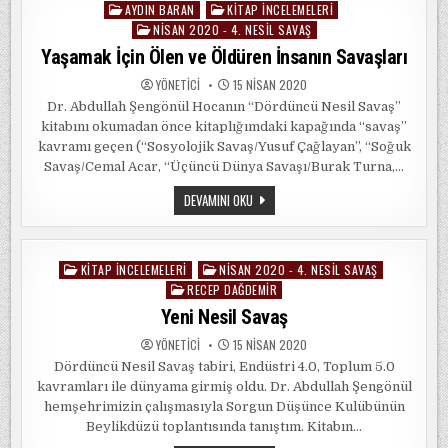
AYDIN BARAN
KITAP İNCELEMELERI
Posted
NISAN 2020 - 4. NESIL SAVAŞ
in
Yaşamak İçin Ölen ve Öldüren İnsanın Savaşları
YÖNETICI
15 NISAN 2020
Dr. Abdullah Şengönül Hocanın “Dördüncü Nesil Savaş”
kitabını okumadan önce kitaplığımdaki kapağında “savaş”
kavramı geçen (“Sosyolojik Savaş/Yusuf Çağlayan”, “Soğuk
Savaş/Cemal Acar, “Üçüncü Dünya Savaşı/Burak Turna,…
YAŞAMAK
DEVAMINI OKU
İÇIN
ÖLEN
VE
ÖLDÜREN
İNSANIN
KITAP İNCELEMELERI
NISAN 2020 - 4. NESIL SAVAŞ
Posted
SAVAŞLARI
RECEP DAĞDEMIR
in
Yeni Nesil Savaş
YÖNETICI
15 NISAN 2020
Dördüncü Nesil Savaş tabiri, Endüstri 4.0, Toplum 5.0
kavramları ile dünyama girmiş oldu. Dr. Abdullah Şengönül
hemşehrimizin çalışmasıyla Sorgun Düşünce Kulübünün
Beylikdüzü toplantısında tanıştım. Kitabın…