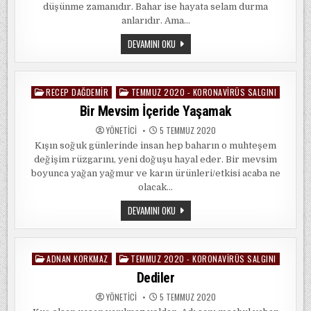
düşünme zamanıdır. Bahar ise hayata selam durma
anlarıdır. Ama…
NEYI
DEVAMINI OKU
FARK
ETTIK?
RECEP DAĞDEMIR
TEMMUZ 2020 - KORONAVIRÜS SALGINI
Posted
in
Bir Mevsim İçeride Yaşamak
YÖNETICI
5 TEMMUZ 2020
Kışın soğuk günlerinde insan hep baharın o muhteşem
değişim rüzgarını, yeni doğuşu hayal eder. Bir mevsim
boyunca yağan yağmur ve karın ürünleri/etkisi acaba ne
olacak…
BIR
DEVAMINI OKU
MEVSIM
İÇERIDE
YAŞAMAK
ADNAN KORKMAZ
TEMMUZ 2020 - KORONAVIRÜS SALGINI
Posted
in
Dediler
YÖNETICI
5 TEMMUZ 2020