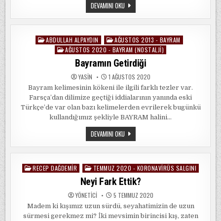
BAYRAM
DEVAMINI OKU
DEYIP
GEÇME!
ABDULLAH ALPAYDIN
AĞUSTOS 2013 - BAYRAM
Posted
AĞUSTOS 2020 - BAYRAM (NOSTALJI)
in
Bayramın Getirdiği
YASIN
1 AĞUSTOS 2020
Bayram kelimesinin kökeni ile ilgili farklı tezler var.
Farsça’dan dilimize geçtiği iddialarının yanında eski
Türkçe’de var olan bazı kelimelerden evrilerek bugünkü
kullandığımız şekliyle BAYRAM halini…
BAYRAMIN
DEVAMINI OKU
GETIRDIĞI
RECEP DAĞDEMIR
TEMMUZ 2020 - KORONAVIRÜS SALGINI
Posted
in
Neyi Fark Ettik?
YÖNETICI
5 TEMMUZ 2020
Madem ki kışımız uzun sürdü, seyahatimizin de uzun
sürmesi gerekmez mi? İki mevsimin birincisi kış, zaten