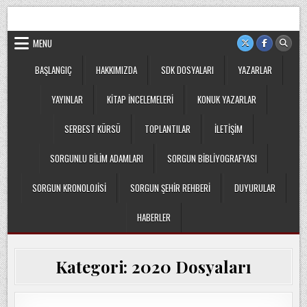
Skip
Sorgun Düşünce Kulübü, hiçbir partinin, ideolojik yapılanmanın
to
veya cemaatin güdümünde ya da tesirinde olmayan, tamamen
sivil ve bağımsız bir oluşumdur.
content
MENU
BAŞLANGIÇ
HAKKIMIZDA
SDK DOSYALARI
YAZARLAR
YAYINLAR
KITAP İNCELEMELERI
KONUK YAZARLAR
SERBEST KÜRSÜ
TOPLANTILAR
İLETIŞIM
SORGUNLU BILIM ADAMLARI
SORGUN BIBLIYOGRAFYASI
SORGUN KRONOLOJISI
SORGUN ŞEHIR REHBERI
DUYURULAR
HABERLER
Kategori:
2020 Dosyaları