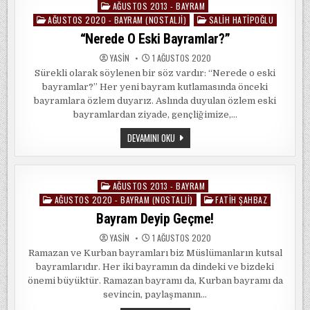
AĞUSTOS 2013 - BAYRAM
Posted
AĞUSTOS 2020 - BAYRAM (NOSTALJI)
SALIH HATIPOĞLU
in
“Nerede O Eski Bayramlar?”
YASIN
1 AĞUSTOS 2020
Sürekli olarak söylenen bir söz vardır: “Nerede o eski
bayramlar?” Her yeni bayram kutlamasında önceki
bayramlara özlem duyarız. Aslında duyulan özlem eski
bayramlardan ziyade, gençliğimize,…
“NEREDE
DEVAMINI OKU
O
ESKI
BAYRAMLAR?”
AĞUSTOS 2013 - BAYRAM
Posted
AĞUSTOS 2020 - BAYRAM (NOSTALJI)
FATIH ŞAHBAZ
in
Bayram Deyip Geçme!
YASIN
1 AĞUSTOS 2020
Ramazan ve Kurban bayramları biz Müslümanların kutsal
bayramlarıdır. Her iki bayramın da dindeki ve bizdeki
önemi büyüktür. Ramazan bayramı da, Kurban bayramı da
sevincin, paylaşmanın…