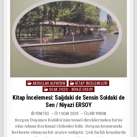
ABDULLAH ALPAYDIN
KITAP İNCELEMELERI
Posted
OCAK 2020 - NIYAZI ERSOY
in
Kitap İncelemesi: Sağdaki de Sensin Soldaki de
Sen / Niyazi ERSOY
KITAP
YÖNETICI
1 OCAK 2020
BIR YORUM
İNCELEMESI:
Sorgun Düşünce Kulübü’nün temel direklerinden birisi
SAĞDAKI
DE
olan Adnan Korkmaz’ı bilenler bilir. Sorgun konusunda
SENSIN
SOLDAKI
herkeste olmayan bir arşive sahiptir. Çok farklı konularda
DE