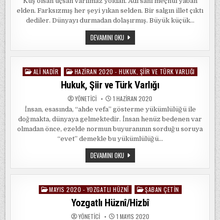
Kuş olsan uçsan varılmaz yoldan. Adı sanı meçhul yaban
elden. Farksızmış her şeyi yıkan selden. Bir salgın illet çıktı
dediler. Dünyayı durmadan dolaşırmış. Büyük küçük…
DEDILER
DEVAMINI OKU
ALI NADIR
HAZIRAN 2020 - HUKUK, ŞIIR VE TÜRK VARLIĞI
Posted
in
Hukuk, Şiir ve Türk Varlığı
YÖNETICI
1 HAZIRAN 2020
İnsan, esasında, “ahde vefa” gösterme yükümlülüğü ile
doğmakta, dünyaya gelmektedir. İnsan henüz bedenen var
olmadan önce, ezelde normun buyuranının sorduğu soruya
“evet” demekle bu yükümlülüğü…
HUKUK,
DEVAMINI OKU
ŞIIR
VE
TÜRK
VARLIĞI
MAYIS 2020 - YOZGATLI HÜZNÎ
ŞABAN ÇETIN
Posted
in
Yozgatlı Hüznî/Hizbî
YÖNETICI
1 MAYIS 2020