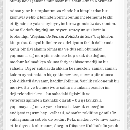
bilmiş nev’i şahsına münhasır bir adam Adnan Korkmaz.
Adnan yine bir toplantımıza elinde bu kitaplardan bir
kısmıyla gelip içlerinden birini benim incelememi teklif
ettiğinde ne yalan söyleyeyim biraz gönülsüz davrandım.
Adını ilk defa duyduğum
Niyazi Ersoy
’un şiirlerinin
toplandığı
“Sağdaki de Sensin Soldaki de Sen”
başlıklı bir
kitaptı bu. Sosyal bilimler ve edebiyatın farklı dallarında
geniş bir ilgi alanım olmasına ve düzenli okumalar
yapmama rağmen şiir nedense hep uzak durduğum,
mecbur kalmadıkça okuma ihtiyacı hissetmediğim bir
sahadır. Diğer sahalarda ahkam kesmekten, zaman zaman
kalem oynatmaktan hiç çekinmezken, mevzu şiir olunca
çok dikkatli davranır, haddimi bilirim. Şairlik çok önemli bir
meziyettir ve bu meziyete sahip insanların eserlerini
değerlendirirken – bu sahadaki ilgisizlik ve
yetersizliğimden kaynaklı olarak – bu işi layıkıyla
yapamayacağım ve yazarlarına haksızlık edeceğim
endişesi taşırım hep. Velhasıl, Adnan’ın teklifine gönülsüz
yaklaşmamın sebebi de budur. Peki, madem öyle niye kabul
ettin diyecek olursanız; Sorgun Düşünce Kulübü’nün yazılı