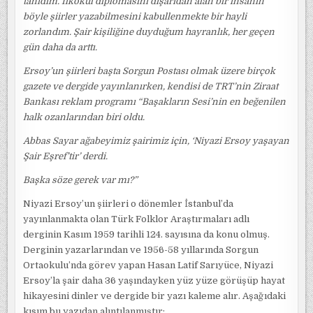
tanıdım. İlkokul diplomasını dışarıdan alan bir insanın
böyle şiirler yazabilmesini kabullenmekte bir hayli
zorlandım. Şair kişiliğine duyduğum hayranlık, her geçen
gün daha da arttı.
Ersoy’un şiirleri başta Sorgun Postası olmak üzere birçok
gazete ve dergide yayınlanırken, kendisi de TRT’nin Ziraat
Bankası reklam programı “Başakların Sesi’nin en beğenilen
halk ozanlarından biri oldu.
Abbas Sayar ağabeyimiz şairimiz için, ‘Niyazi Ersoy yaşayan
Şair Eşref’tir’ derdi.
Başka söze gerek var mı?”
Niyazi Ersoy’un şiirleri o dönemler İstanbul’da
yayınlanmakta olan Türk Folklor Araştırmaları adlı
derginin Kasım 1959 tarihli 124. sayısına da konu olmuş.
Derginin yazarlarından ve 1956-58 yıllarında Sorgun
Ortaokulu’nda görev yapan Hasan Latif Sarıyüce, Niyazi
Ersoy’la şair daha 36 yaşındayken yüz yüze görüşüp hayat
hikayesini dinler ve dergide bir yazı kaleme alır. Aşağıdaki
kısım bu yazıdan alıntılanmıştır: