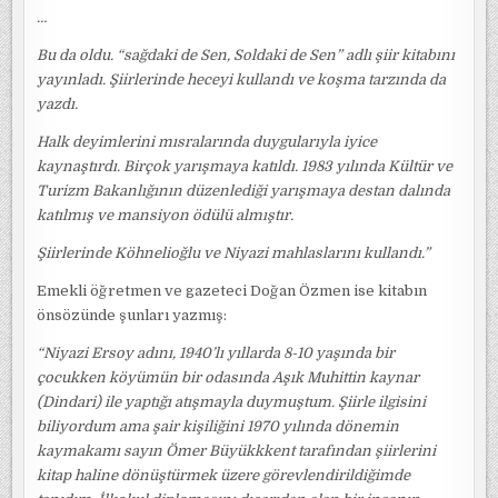
…
Bu da oldu. “sağdaki de Sen, Soldaki de Sen” adlı şiir kitabını
yayınladı. Şiirlerinde heceyi kullandı ve koşma tarzında da
yazdı.
Halk deyimlerini mısralarında duygularıyla iyice
kaynaştırdı. Birçok yarışmaya katıldı. 1983 yılında Kültür ve
Turizm Bakanlığının düzenlediği yarışmaya destan dalında
katılmış ve mansiyon ödülü almıştır.
Şiirlerinde Köhnelioğlu ve Niyazi mahlaslarını kullandı.”
Emekli öğretmen ve gazeteci Doğan Özmen ise kitabın
önsözünde şunları yazmış:
“Niyazi Ersoy adını, 1940’lı yıllarda 8-10 yaşında bir
çocukken köyümün bir odasında Aşık Muhittin kaynar
(Dindari) ile yaptığı atışmayla duymuştum. Şiirle ilgisini
biliyordum ama şair kişiliğini 1970 yılında dönemin
kaymakamı sayın Ömer Büyükkkent tarafından şiirlerini
kitap haline dönüştürmek üzere görevlendirildiğimde