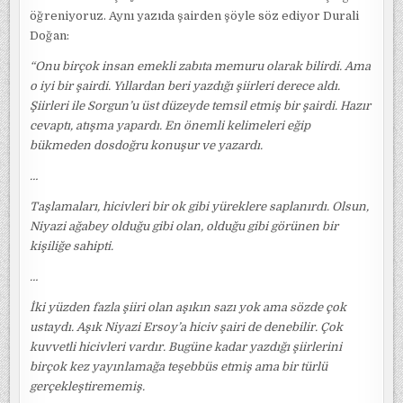
öğreniyoruz. Aynı yazıda şairden şöyle söz ediyor Durali
Doğan:
“Onu birçok insan emekli zabıta memuru olarak bilirdi. Ama
o iyi bir şairdi. Yıllardan beri yazdığı şiirleri derece aldı.
Şiirleri ile Sorgun’u üst düzeyde temsil etmiş bir şairdi. Hazır
cevaptı, atışma yapardı. En önemli kelimeleri eğip
bükmeden dosdoğru konuşur ve yazardı.
…
Taşlamaları, hicivleri bir ok gibi yüreklere saplanırdı. Olsun,
Niyazi ağabey olduğu gibi olan, olduğu gibi görünen bir
kişiliğe sahipti.
…
İki yüzden fazla şiiri olan aşıkın sazı yok ama sözde çok
ustaydı. Aşık Niyazi Ersoy’a hiciv şairi de denebilir. Çok
kuvvetli hicivleri vardır. Bugüne kadar yazdığı şiirlerini
birçok kez yayınlamağa teşebbüs etmiş ama bir türlü
gerçekleştirememiş.