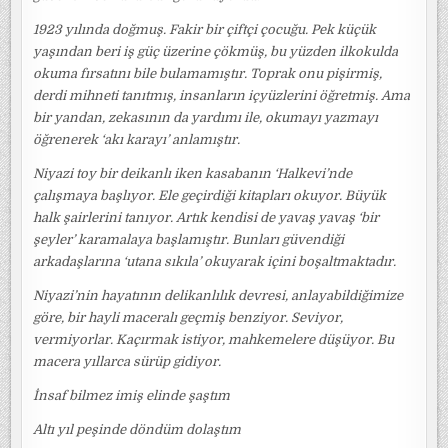
1923 yılında doğmuş. Fakir bir çiftçi çocuğu. Pek küçük
yaşından beri iş güç üzerine çökmüş, bu yüzden ilkokulda
okuma fırsatını bile bulamamıştır. Toprak onu pişirmiş,
derdi mihneti tanıtmış, insanların içyüzlerini öğretmiş. Ama
bir yandan, zekasının da yardımı ile, okumayı yazmayı
öğrenerek ‘akı karayı’ anlamıştır.
Niyazi toy bir deikanlı iken kasabanın ‘Halkevi’nde
çalışmaya başlıyor. Ele geçirdiği kitapları okuyor. Büyük
halk şairlerini tanıyor. Artık kendisi de yavaş yavaş ‘bir
şeyler’ karamalaya başlamıştır. Bunları güvendiği
arkadaşlarına ‘utana sıkıla’ okuyarak içini boşaltmaktadır.
Niyazi’nin hayatının delikanlılık devresi, anlayabildiğimize
göre, bir hayli maceralı geçmiş benziyor. Seviyor,
vermiyorlar. Kaçırmak istiyor, mahkemelere düşüyor. Bu
macera yıllarca sürüp gidiyor.
İnsaf bilmez imiş elinde şaştım
Altı yıl peşinde döndüm dolaştım