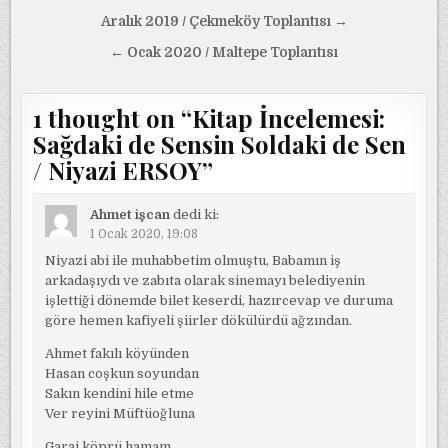
Yazı
Aralık 2019 / Çekmeköy Toplantısı →
gezinmesi
← Ocak 2020 / Maltepe Toplantısı
1 thought on “
Kitap İncelemesi:
Sağdaki de Sensin Soldaki de Sen
/ Niyazi ERSOY
”
Ahmet işcan
dedi ki:
1 Ocak 2020, 19:08
Niyazi abi ile muhabbetim olmuştu, Babamın iş
arkadaşıydı ve zabıta olarak sinemayı belediyenin
işlettiği dönemde bilet keserdi, hazırcevap ve duruma
göre hemen kafiyeli şiirler dökülürdü ağzından.
Ahmet fakılı köyünden
Hasan coşkun soyundan
Sakın kendini hile etme
Ver reyini Müftüoğluna
Garaj köprü hamam