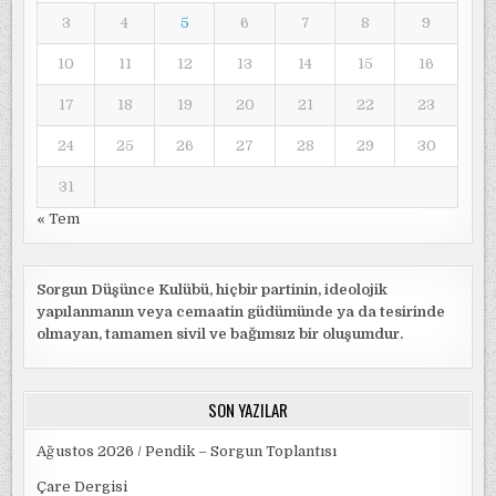
3
4
5
6
7
8
9
10
11
12
13
14
15
16
17
18
19
20
21
22
23
24
25
26
27
28
29
30
31
« Tem
Sorgun Düşünce Kulübü, hiçbir partinin, ideolojik
yapılanmanın veya cemaatin güdümünde ya da tesirinde
olmayan, tamamen sivil ve bağımsız bir oluşumdur.
SON YAZILAR
Ağustos 2026 / Pendik – Sorgun Toplantısı
Çare Dergisi