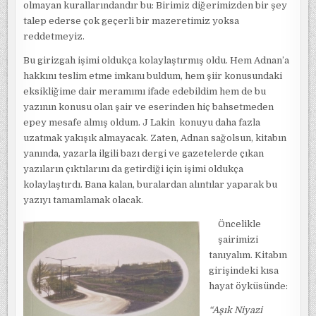
olmayan kurallarındandır bu: Birimiz diğerimizden bir şey
talep ederse çok geçerli bir mazeretimiz yoksa
reddetmeyiz.
Bu girizgah işimi oldukça kolaylaştırmış oldu. Hem Adnan’a
hakkını teslim etme imkanı buldum, hem şiir konusundaki
eksikliğime dair meramımı ifade edebildim hem de bu
yazının konusu olan şair ve eserinden hiç bahsetmeden
epey mesafe almış oldum. J Lakin konuyu daha fazla
uzatmak yakışık almayacak. Zaten, Adnan sağolsun, kitabın
yanında, yazarla ilgili bazı dergi ve gazetelerde çıkan
yazıların çıktılarını da getirdiği için işimi oldukça
kolaylaştırdı. Bana kalan, buralardan alıntılar yaparak bu
yazıyı tamamlamak olacak.
Öncelikle
şairimizi
tanıyalım. Kitabın
girişindeki kısa
hayat öyküsünde:
“Aşık Niyazi