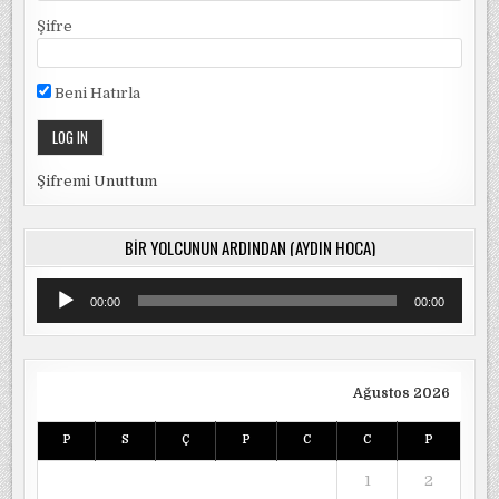
Şifre
Beni Hatırla
Şifremi Unuttum
BIR YOLCUNUN ARDINDAN (AYDIN HOCA)
Ses
00:00
00:00
oynatıcı
Ağustos 2026
P
S
Ç
P
C
C
P
1
2