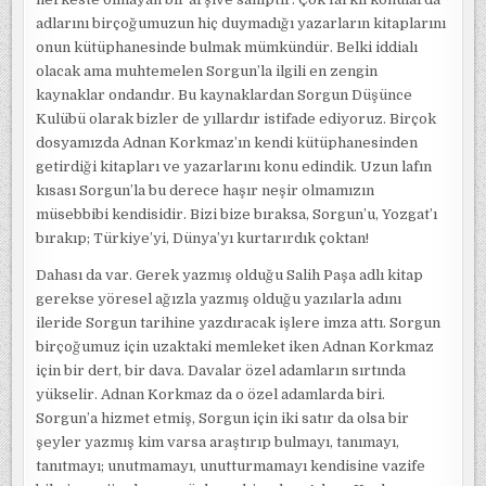
adlarını birçoğumuzun hiç duymadığı yazarların kitaplarını
onun kütüphanesinde bulmak mümkündür. Belki iddialı
olacak ama muhtemelen Sorgun’la ilgili en zengin
kaynaklar ondandır. Bu kaynaklardan Sorgun Düşünce
Kulübü olarak bizler de yıllardır istifade ediyoruz. Birçok
dosyamızda Adnan Korkmaz’ın kendi kütüphanesinden
getirdiği kitapları ve yazarlarını konu edindik. Uzun lafın
kısası Sorgun’la bu derece haşır neşir olmamızın
müsebbibi kendisidir. Bizi bize bıraksa, Sorgun’u, Yozgat’ı
bırakıp; Türkiye’yi, Dünya’yı kurtarırdık çoktan!
Dahası da var. Gerek yazmış olduğu Salih Paşa adlı kitap
gerekse yöresel ağızla yazmış olduğu yazılarla adını
ileride Sorgun tarihine yazdıracak işlere imza attı. Sorgun
birçoğumuz için uzaktaki memleket iken Adnan Korkmaz
için bir dert, bir dava. Davalar özel adamların sırtında
yükselir. Adnan Korkmaz da o özel adamlarda biri.
Sorgun’a hizmet etmiş, Sorgun için iki satır da olsa bir
şeyler yazmış kim varsa araştırıp bulmayı, tanımayı,
tanıtmayı; unutmamayı, unutturmamayı kendisine vazife