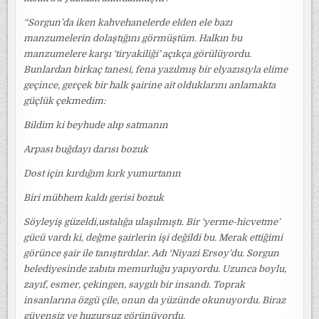
“Sorgun’da iken kahvehanelerde elden ele bazı
manzumelerin dolaştığını görmüştüm. Halkın bu
manzumelere karşı ‘tiryakiliği’ açıkça görülüyordu.
Bunlardan birkaç tanesi, fena yazılmış bir elyazısıyla elime
geçince, gerçek bir halk şairine ait olduklarını anlamakta
güçlük çekmedim:
Bildim ki beyhude alıp satmanın
Arpası buğdayı darısı bozuk
Dost için kırdığım kırk yumurtanın
Biri mübhem kaldı gerisi bozuk
Söyleyiş güzeldi,ustalığa ulaşılmıştı. Bir ‘yerme-hicvetme’
gücü vardı ki, değme şairlerin işi değildi bu. Merak ettiğimi
görünce şair ile tanıştırdılar. Adı ‘Niyazi Ersoy’du. Sorgun
belediyesinde zabıta memurluğu yapıyordu. Uzunca boylu,
zayıf, esmer, çekingen, saygılı bir insandı. Toprak
insanlarına özgü çile, onun da yüzünde okunuyordu. Biraz
güvensiz ve huzursuz görünüyordu.