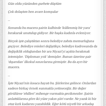
Gün oldu yüzünden gurbete düştüm
Çok dolaştım ben avare komşular
…
Sonunda bu macera şairin kalbinde ‘küllenmiş bir yara’
bırakarak unutulup gidiyor. Bir başka kadınla evleniyor.
Birçok işte çalıştıktan sonra belediye zabıta memurluğuna
geçiyor. Belediye reisleri değiştikçe, belediye kadrosunda da
değişiklik olduğundan bir ara Niyazi’yi açıkta bırakmak
istemişler. ‘Diploman yok’ demişler. Bunun üzerine şair
‘dışarıdan’ ilkokul sınavlarına girmiştir. Bu da ayrı bir
macera.
…
İşte Niyazi’nin kısaca hayatı bu. Şiirlerine gelince: Onlardan
sadece birkaç örnek sunmakla yetineceğiz. Bir değer
görülürse ‘ehilleri’ mihenge vurmakta gecikmezler. Şairin
anlattıklarına göre iki yüze yakın şiiri vardır. Ne yazık ki biz
otuz kırk kadarını yazabildik. Eğer kötü niyetli bir arkadaş