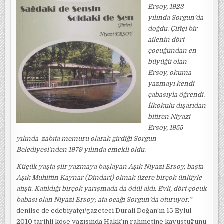
Ersoy, 1923
yılında Sorgun’da
doğdu. Çiftçi bir
ailenin dört
çocuğundan en
büyüğü olan
Ersoy, okuma
yazmayı kendi
çabasıyla öğrendi.
İlkokulu dışarıdan
bitiren Niyazi
Ersoy, 1955
yılında zabıta memuru olarak girdiği Sorgun
Belediyesi’nden 1979 yılında emekli oldu.
Küçük yaşta şiir yazmaya başlayan Aşık Niyazi Ersoy, başta
Aşık Muhittin Kaynar (Dindari) olmak üzere birçok ünlüyle
atıştı. Katıldığı birçok yarışmada da ödül aldı. Evli, dört çocuk
babası olan Niyazi Ersoy; ata ocağı Sorgun’da oturuyor.”
denilse de edebiyatçı/gazeteci Durali Doğan’ın 15 Eylül
2010 tarihli köşe yazısında Hakk’ın rahmetine kavuştuğunu