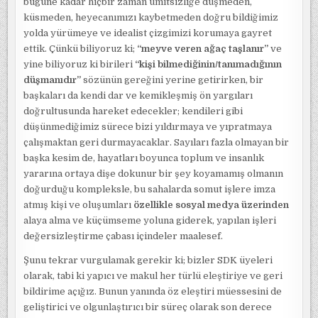
bugüne kadar hiçbir zaman ümitsizliğe düşmeden,
küsmeden, heyecanımızı kaybetmeden doğru bildiğimiz
yolda yürümeye ve idealist çizgimizi korumaya gayret
ettik. Çünkü biliyoruz ki;
“meyve veren ağaç taşlanır”
ve
yine biliyoruz ki birileri
“kişi bilmediğinin/tanımadığının
düşmanıdır”
sözünün gereğini yerine getirirken, bir
başkaları da kendi dar ve kemikleşmiş ön yargıları
doğrultusunda hareket edecekler; kendileri gibi
düşünmediğimiz sürece bizi yıldırmaya ve yıpratmaya
çalışmaktan geri durmayacaklar. Sayıları fazla olmayan bir
başka kesim de, hayatları boyunca toplum ve insanlık
yararına ortaya dişe dokunur bir şey koyamamış olmanın
doğurduğu kompleksle, bu sahalarda somut işlere imza
atmış kişi ve oluşumları
özellikle sosyal medya üzerinden
alaya alma ve küçümseme yoluna giderek, yapılan işleri
değersizleştirme çabası içindeler maalesef.
Şunu tekrar vurgulamak gerekir ki; bizler SDK üyeleri
olarak, tabi ki yapıcı ve makul her türlü eleştiriye ve geri
bildirime açığız. Bunun yanında öz eleştiri müessesini de
geliştirici ve olgunlaştırıcı bir süreç olarak son derece