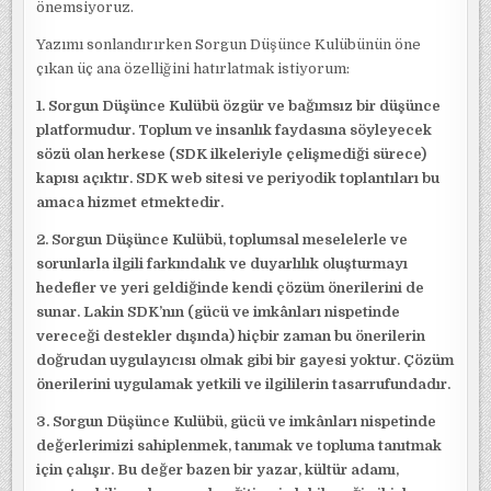
önemsiyoruz.
Yazımı sonlandırırken Sorgun Düşünce Kulübünün öne
çıkan üç ana özelliğini hatırlatmak istiyorum:
1. Sorgun Düşünce Kulübü özgür ve bağımsız bir düşünce
platformudur. Toplum ve insanlık faydasına söyleyecek
sözü olan herkese (SDK ilkeleriyle çelişmediği sürece)
kapısı açıktır. SDK web sitesi ve periyodik toplantıları bu
amaca hizmet etmektedir.
2. Sorgun Düşünce Kulübü, toplumsal meselelerle ve
sorunlarla ilgili farkındalık ve duyarlılık oluşturmayı
hedefler ve yeri geldiğinde kendi çözüm önerilerini de
sunar. Lakin SDK’nın (gücü ve imkânları nispetinde
vereceği destekler dışında) hiçbir zaman bu önerilerin
doğrudan uygulayıcısı olmak gibi bir gayesi yoktur. Çözüm
önerilerini uygulamak yetkili ve ilgililerin tasarrufundadır.
3. Sorgun Düşünce Kulübü, gücü ve imkânları nispetinde
değerlerimizi sahiplenmek, tanımak ve topluma tanıtmak
için çalışır. Bu değer bazen bir yazar, kültür adamı,