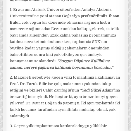
1. Erzurum Atatürk Üniversitesi’nden Antalya Akdeniz
Üniversitesi’ne yeni atanan
Coğrafya profesörümüz
İhsan
Bulut
, çok yoğun bir dönemde olmasına rağmen hiçbir
mazerete sığınmadan Erzurum’dan kalkıp gelerek, üstelik
bayramda ailesinden uzak kalma pahasına programımıza
katılma nezaketinde bulunurken, toplantıda SDK’nın
bugüne kadar yapmış olduğu çalışmaların öneminden
bahsettikten sonra bizi çok etkileyen şu cümleyle
konuşmasını sonlandırdı:
“Sorgun Düşünce Kulübü ne
zaman, nereye çağırırsa katılmak boynumun borcudur.”
2. Mazereti sebebiyle geçen yılki toplantımıza katılamayan
Prof. Dr. Faruk Bilir
ise çalışmalarımızı yakından takip
ettiğini ve bizleri Cahit Zarifoğlu’nun
“Yedi Güzel Adam”
ına
benzettiğini söyledi. Ne hoştur ki, aynı benzetmeyi geçen
yıl Prof. Dr. Murat Doğan da yapmıştı. İki ayrı toplantıda iki
farklı hocamız tarafından aynı iltifata muhatap olmak çok
anlamlıydı.
3. Geçen yılki toplantımıza katılarak duygu yüklü bir