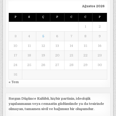
Ağustos 2026
P
S
Ç
P
C
C
P
1
2
3
4
5
6
7
8
9
10
11
12
13
14
15
16
17
18
19
20
21
22
23
24
25
26
27
28
29
30
31
« Tem
Sorgun Düşünce Kulübü, hiçbir partinin, ideolojik
yapılanmanın veya cemaatin güdümünde ya da tesirinde
olmayan, tamamen sivil ve bağımsız bir oluşumdur.