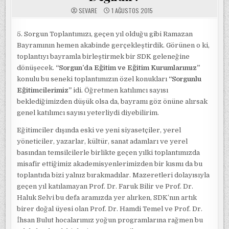
SEVARE
1 AĞUSTOS 2015
5. Sorgun Toplantımızı, geçen yıl olduğu gibi Ramazan
Bayramının hemen akabinde gerçekleştirdik. Görünen o ki,
toplantıyı bayramla birleştirmek bir SDK geleneğine
dönüşecek.
“Sorgun’da Eğitim ve Eğitim Kurumlarımız”
konulu bu seneki toplantımızın özel konukları
“Sorgunlu
Eğitimcilerimiz”
idi. Öğretmen katılımcı sayısı
beklediğimizden düşük olsa da, bayramı göz önüne alırsak
genel katılımcı sayısı yeterliydi diyebilirim.
Eğitimciler dışında eski ve yeni siyasetçiler, yerel
yöneticiler, yazarlar, kültür, sanat adamları ve yerel
basından temsilcilerle birlikte geçen yılki toplantımızda
misafir ettiğimiz akademisyenlerimizden bir kısmı da bu
toplantıda bizi yalnız bırakmadılar. Mazeretleri dolayısıyla
geçen yıl katılamayan Prof. Dr. Faruk Bilir ve Prof. Dr.
Haluk Selvi bu defa aramızda yer alırken, SDK’nın artık
birer doğal üyesi olan Prof. Dr. Hamdi Temel ve Prof. Dr.
İhsan Bulut hocalarımız yoğun programlarına rağmen bu