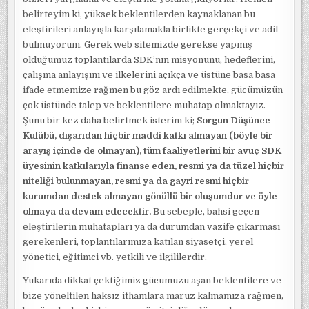
belirteyim ki, yüksek beklentilerden kaynaklanan bu
eleştirileri anlayışla karşılamakla birlikte gerçekçi ve adil
bulmuyorum. Gerek web sitemizde gerekse yapmış
olduğumuz toplantılarda SDK’nın misyonunu, hedeflerini,
çalışma anlayışını ve ilkelerini açıkça ve üstüne basa basa
ifade etmemize rağmen bu göz ardı edilmekte, gücümüzün
çok üstünde talep ve beklentilere muhatap olmaktayız.
Şunu bir kez daha belirtmek isterim ki;
Sorgun Düşünce
Kulübü, dışarıdan hiçbir maddi katkı almayan (böyle bir
arayış içinde de olmayan), tüm faaliyetlerini bir avuç SDK
üyesinin katkılarıyla finanse eden, resmi ya da tüzel hiçbir
niteliği bulunmayan, resmi ya da gayri resmi hiçbir
kurumdan destek almayan gönüllü bir oluşumdur ve öyle
olmaya da devam edecektir.
Bu sebeple, bahsi geçen
eleştirilerin muhatapları ya da durumdan vazife çıkarması
gerekenleri, toplantılarımıza katılan siyasetçi, yerel
yönetici, eğitimci vb. yetkili ve ilgililerdir.
Yukarıda dikkat çektiğimiz gücümüzü aşan beklentilere ve
bize yöneltilen haksız ithamlara maruz kalmamıza rağmen,