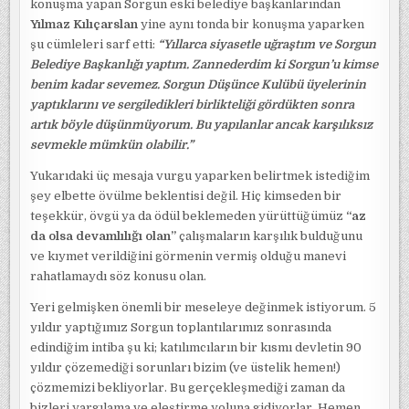
konuşma yapan Sorgun eski belediye başkanlarından
Yılmaz Kılıçarslan
yine aynı tonda bir konuşma yaparken
şu cümleleri sarf etti:
“Yıllarca siyasetle uğraştım ve Sorgun
Belediye Başkanlığı yaptım. Zannederdim ki Sorgun’u kimse
benim kadar sevemez. Sorgun Düşünce Kulübü üyelerinin
yaptıklarını ve sergiledikleri birlikteliği gördükten sonra
artık böyle düşünmüyorum. Bu yapılanlar ancak karşılıksız
sevmekle mümkün olabilir.”
Yukarıdaki üç mesaja vurgu yaparken belirtmek istediğim
şey elbette övülme beklentisi değil. Hiç kimseden bir
teşekkür, övgü ya da ödül beklemeden yürüttüğümüz
“az
da olsa devamlılığı olan”
çalışmaların karşılık bulduğunu
ve kıymet verildiğini görmenin vermiş olduğu manevi
rahatlamaydı söz konusu olan.
Yeri gelmişken önemli bir meseleye değinmek istiyorum. 5
yıldır yaptığımız Sorgun toplantılarımız sonrasında
edindiğim intiba şu ki; katılımcıların bir kısmı devletin 90
yıldır çözemediği sorunları bizim (ve üstelik hemen!)
çözmemizi bekliyorlar. Bu gerçekleşmediği zaman da
bizleri yargılama ve eleştirme yoluna gidiyorlar. Hemen