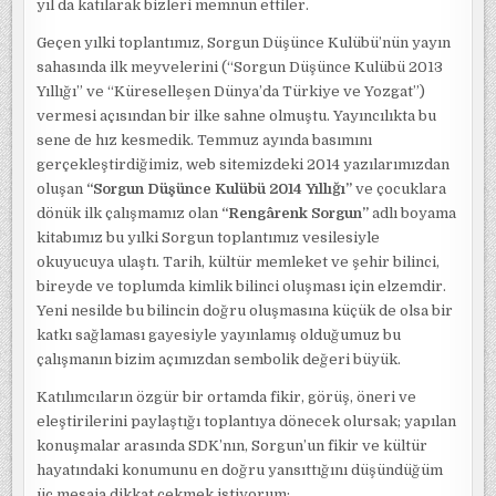
yıl da katılarak bizleri memnun ettiler.
Geçen yılki toplantımız, Sorgun Düşünce Kulübü’nün yayın
sahasında ilk meyvelerini (“Sorgun Düşünce Kulübü 2013
Yıllığı” ve “Küreselleşen Dünya’da Türkiye ve Yozgat”)
vermesi açısından bir ilke sahne olmuştu. Yayıncılıkta bu
sene de hız kesmedik. Temmuz ayında basımını
gerçekleştirdiğimiz, web sitemizdeki 2014 yazılarımızdan
oluşan
“Sorgun Düşünce Kulübü 2014 Yıllığı”
ve çocuklara
dönük ilk çalışmamız olan
“Rengârenk Sorgun”
adlı boyama
kitabımız bu yılki Sorgun toplantımız vesilesiyle
okuyucuya ulaştı. Tarih, kültür memleket ve şehir bilinci,
bireyde ve toplumda kimlik bilinci oluşması için elzemdir.
Yeni nesilde bu bilincin doğru oluşmasına küçük de olsa bir
katkı sağlaması gayesiyle yayınlamış olduğumuz bu
çalışmanın bizim açımızdan sembolik değeri büyük.
Katılımcıların özgür bir ortamda fikir, görüş, öneri ve
eleştirilerini paylaştığı toplantıya dönecek olursak; yapılan
konuşmalar arasında SDK’nın, Sorgun’un fikir ve kültür
hayatındaki konumunu en doğru yansıttığını düşündüğüm
üç mesaja dikkat çekmek istiyorum: