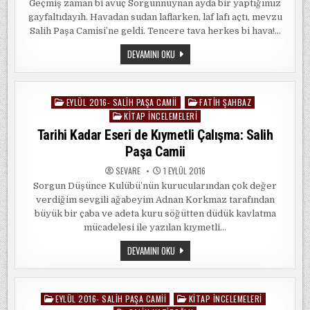
Geçmiş zaman bi avuç Sorgunnuynan ayda bir yaptığımız
gayfaltıdayıh. Havadan sudan laflarken, laf lafı açtı, mevzu
Salih Paşa Camisi’ne geldi. Tencere tava herkes bi hava!…
KITABIN
DEVAMINI OKU
ÖYKÜSÜ
EYLÜL 2016- SALIH PAŞA CAMII
FATIH ŞAHBAZ
Posted
KITAP İNCELEMELERI
in
Tarihi Kadar Eseri de Kıymetli Çalışma: Salih
Paşa Camii
SEVARE
1 EYLÜL 2016
Sorgun Düşünce Kulübü’nün kurucularından çok değer
verdiğim sevgili ağabeyim Adnan Korkmaz tarafından
büyük bir çaba ve adeta kuru söğütten düdük kavlatma
mücadelesi ile yazılan kıymetli…
TARIHI
DEVAMINI OKU
KADAR
ESERI
DE
KIYMETLI
ÇALIŞMA:
EYLÜL 2016- SALIH PAŞA CAMII
KITAP İNCELEMELERI
Posted
SALIH