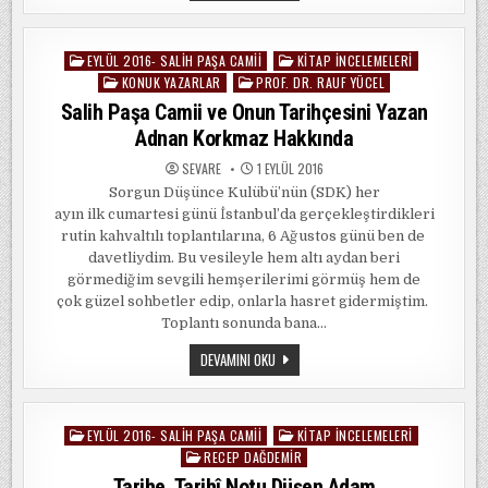
CAMII
KITABI
DEĞERLENDIRMESI
EYLÜL 2016- SALIH PAŞA CAMII
KITAP İNCELEMELERI
Posted
KONUK YAZARLAR
PROF. DR. RAUF YÜCEL
in
Salih Paşa Camii ve Onun Tarihçesini Yazan
Adnan Korkmaz Hakkında
SEVARE
1 EYLÜL 2016
Sorgun Düşünce Kulübü’nün (SDK) her
ayın ilk cumartesi günü İstanbul’da gerçekleştirdikleri
rutin kahvaltılı toplantılarına, 6 Ağustos günü ben de
davetliydim. Bu vesileyle hem altı aydan beri
görmediğim sevgili hemşerilerimi görmüş hem de
çok güzel sohbetler edip, onlarla hasret gidermiştim.
Toplantı sonunda bana…
SALIH
DEVAMINI OKU
PAŞA
CAMII
VE
ONUN
TARIHÇESINI
EYLÜL 2016- SALIH PAŞA CAMII
KITAP İNCELEMELERI
Posted
YAZAN
ADNAN
RECEP DAĞDEMIR
in
KORKMAZ
Tarihe, Tarihî Notu Düşen Adam
HAKKINDA