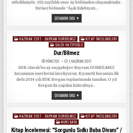
atfedilmiştir. 331 sayfalık eser üç bölümden oluşmaktadır.
Birinci bölümde “Âşık Edebiyatı…
KITAP
DEVAMINI OKU
İNCELEMESI:
“ÂŞIK
EDEBIYATI
VE
TAŞPINARLI
HAZIRAN 2017 - BAYRAM DURBILMEZ
KITAP İNCELEMELERI
Posted
HALK
ŞAIRLERI”
SALIH HATIPOĞLU
in
/
Dur/Bilmez
BAYRAM
DURBILMEZ
YÖNETICI
1 HAZIRAN 2017
SDK olarak bu ay saygıdeğer Bayram DURBİLMEZ
hocamızın eserlerini inceliyoruz. Kıymetli hocamızı ilk
defa 2014 yılı SDK Sorgun toplantısında tanıdım. O yıl
Sorgun’da yapılan kahvaltıya…
DUR/BILMEZ
DEVAMINI OKU
HAZIRAN 2017 - BAYRAM DURBILMEZ
KITAP İNCELEMELERI
Posted
NURI KAYA
in
Kitap İncelemesi: “Sorgunlu Sıdkı Baba Divanı” /