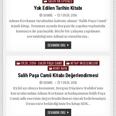
PAŞA
SALIH HATIPOĞLU
in
CAMII
Yok Edilen Tarihin Kitabı
SEVARE
1 EYLÜL 2016
Adnan Korkmaz tarafından kaleme alınan “Salih Paşa Camii”
isimli kitap, Temmuz ayında Sorgun’da yapılan toplantıda
kamuoyu ile paylaşıldı. Böyle bir çalışma yapılması
sorumluluğunu Adnan’ın omuzlarına…
YOK
DEVAMINI OKU
EDILEN
TARIHIN
KITABI
EYLÜL 2016- SALIH PAŞA CAMII
KITAP İNCELEMELERI
Posted
NURI KAYA
in
Salih Paşa Camii Kitabı Değerlendirmesi
SEVARE
1 EYLÜL 2016
Eylül ayı dosya konumuz, Sorgun Düşünce Kulübü’nün
kurucularından Adnan Korkmaz arkadaşımızın Salih Paşa
Camii adlı eserinin değerlendirilmesi olarak belirlenmişti.
Uzun süre beklediğimiz bu kitap SDK…
SALIH
DEVAMINI OKU
PAŞA