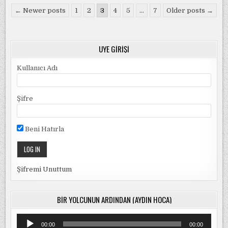
BAŞ
Yazı
← Newer posts
1
2
3
4
5
…
7
Older posts →
sayfalandırması
ÜYE GIRIŞI
Kullanıcı Adı
Şifre
Beni Hatırla
Şifremi Unuttum
BIR YOLCUNUN ARDINDAN (AYDIN HOCA)
Ses
00:00
00:00