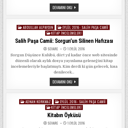
BIR,
DEVAMINI OKU
İKI,
ÜÇ
ABDULLAH ALPAYDIN
EYLÜL 2016- SALIH PAŞA CAMII
Posted
KITAP İNCELEMELERI
in
Salih Paşa Camii: Sorgun’un Silinen Hafızası
SEVARE
1 EYLÜL 2016
Sorgun Düşünce Kulübü, dört yıl kadar önce web sitesinde
düzenli olarak aylık dosya yayınlama geleneğini kitap
incelemeleriyle başlatmıştı. Kim derdi ki gün gelecek, kısa
denilecek…
SALIH
DEVAMINI OKU
PAŞA
CAMII:
SORGUN’UN
SILINEN
HAFIZASI
ADNAN KORKMAZ
EYLÜL 2016- SALIH PAŞA CAMII
Posted
KITAP İNCELEMELERI
in
Kitabın Öyküsü
SEVARE
1 EYLÜL 2016