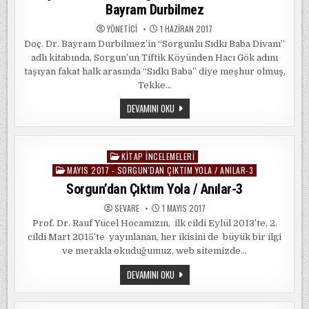
Bayram Durbilmez
YÖNETICI
1 HAZIRAN 2017
Doç. Dr. Bayram Durbilmez’in “Sorgunlu Sıdkı Baba Divanı”
adlı kitabında, Sorgun’un Tiftik Köyünden Hacı Gök adını
taşıyan fakat halk arasında “Sıdkı Baba” diye meşhur olmuş,
Tekke…
KITAP
DEVAMINI OKU
İNCELEMESI:
“SORGUNLU
SIDKI
BABA
DIVANI”
KITAP İNCELEMELERI
Posted
/
BAYRAM
MAYIS 2017 - SORGUN'DAN ÇIKTIM YOLA / ANILAR-3
in
DURBILMEZ
Sorgun’dan Çıktım Yola / Anılar-3
SEVARE
1 MAYIS 2017
Prof. Dr. Rauf Yücel Hocamızın, ilk cildi Eylül 2013’te, 2.
cildi Mart 2015’te yayınlanan, her ikisini de büyük bir ilgi
ve merakla okuduğumuz, web sitemizde…
SORGUN’DAN
DEVAMINI OKU
ÇIKTIM
YOLA
/