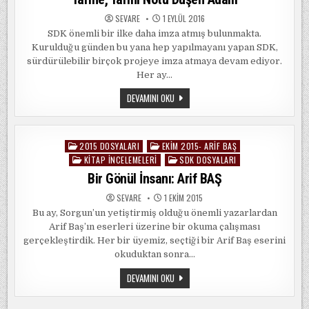
SEVARE
1 EYLÜL 2016
SDK önemli bir ilke daha imza atmış bulunmakta.
Kurulduğu günden bu yana hep yapılmayanı yapan SDK,
sürdürülebilir birçok projeye imza atmaya devam ediyor.
Her ay…
TARIHE,
DEVAMINI OKU
TARIHÎ
NOTU
DÜŞEN
ADAM
2015 DOSYALARI
EKIM 2015- ARIF BAŞ
Posted
KITAP İNCELEMELERI
SDK DOSYALARI
in
Bir Gönül İnsanı: Arif BAŞ
SEVARE
1 EKIM 2015
Bu ay, Sorgun’un yetiştirmiş olduğu önemli yazarlardan
Arif Baş’ın eserleri üzerine bir okuma çalışması
gerçekleştirdik. Her bir üyemiz, seçtiği bir Arif Baş eserini
okuduktan sonra…
BIR
DEVAMINI OKU
GÖNÜL
İNSANI:
ARIF