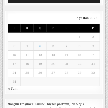
oynatıcı
Ağustos 2026
P
S
Ç
P
C
C
P
1
2
3
4
5
6
7
8
9
10
11
12
13
14
15
16
17
18
19
20
21
22
23
24
25
26
27
28
29
30
31
« Tem
Sorgun Düşünce Kulübü, hiçbir partinin, ideolojik