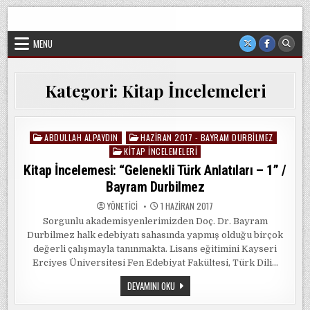
Skip
Sorgun Düşünce Kulübü, hiçbir partinin, ideolojik yapılanmanın
to
veya cemaatin güdümünde ya da tesirinde olmayan, tamamen
sivil ve bağımsız bir oluşumdur.
content
MENU
Kategori:
Kitap İncelemeleri
ABDULLAH ALPAYDIN
HAZIRAN 2017 - BAYRAM DURBILMEZ
Posted
KITAP İNCELEMELERI
in
Kitap İncelemesi: “Gelenekli Türk Anlatıları – 1” /
Bayram Durbilmez
YÖNETICI
1 HAZIRAN 2017
Sorgunlu akademisyenlerimizden Doç. Dr. Bayram
Durbilmez halk edebiyatı sahasında yapmış olduğu birçok
değerli çalışmayla tanınmakta. Lisans eğitimini Kayseri
Erciyes Üniversitesi Fen Edebiyat Fakültesi, Türk Dili…
KITAP
DEVAMINI OKU
İNCELEMESI:
“GELENEKLI