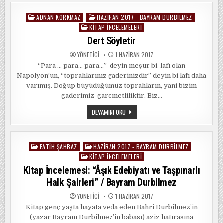
TÜRK
ANLATILARI
–
ADNAN KORKMAZ
HAZIRAN 2017 - BAYRAM DURBILMEZ
Posted
1”
/
KITAP İNCELEMELERI
in
BAYRAM
Dert Söyletir
DURBILMEZ
YÖNETICI
1 HAZIRAN 2017
“Para … para… para…” deyin meşur bi lafı olan
Napolyon’un, “toprahlarınız gaderinizdir” deyin bi lafı daha
varımış. Doğup büyüdüğümüz toprahların, yani bizim
gaderimiz garemetliliktir. Biz…
DERT
DEVAMINI OKU
SÖYLETIR
FATIH ŞAHBAZ
HAZIRAN 2017 - BAYRAM DURBILMEZ
Posted
KITAP İNCELEMELERI
in
Kitap İncelemesi: “Âşık Edebiyatı ve Taşpınarlı
Halk Şairleri” / Bayram Durbilmez
YÖNETICI
1 HAZIRAN 2017
Kitap genç yaşta hayata veda eden Bahri Durbilmez’in
(yazar Bayram Durbilmez’in babası) aziz hatırasına