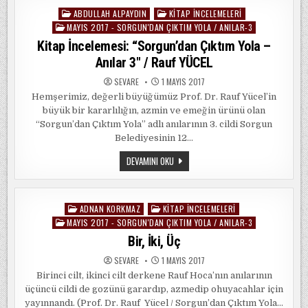
ANILAR-
3
ABDULLAH ALPAYDIN
KITAP İNCELEMELERI
Posted
MAYIS 2017 - SORGUN'DAN ÇIKTIM YOLA / ANILAR-3
in
Kitap İncelemesi: “Sorgun’dan Çıktım Yola –
Anılar 3″ / Rauf YÜCEL
SEVARE
1 MAYIS 2017
Hemşerimiz, değerli büyüğümüz Prof. Dr. Rauf Yücel’in
büyük bir kararlılığın, azmin ve emeğin ürünü olan
“Sorgun’dan Çıktım Yola” adlı anılarının 3. cildi Sorgun
Belediyesinin 12…
KITAP
DEVAMINI OKU
İNCELEMESI:
“SORGUN’DAN
ÇIKTIM
YOLA
–
ADNAN KORKMAZ
KITAP İNCELEMELERI
Posted
ANILAR
3″
MAYIS 2017 - SORGUN'DAN ÇIKTIM YOLA / ANILAR-3
in
/
Bir, İki, Üç
RAUF
YÜCEL
SEVARE
1 MAYIS 2017
Birinci cilt, ikinci cilt derkene Rauf Hoca’nın anılarının
üçüncü cildi de gozünü garardıp, azmedip ohuyacahlar için
yayınnandı. (Prof. Dr. Rauf Yücel / Sorgun’dan Çıktım Yola…