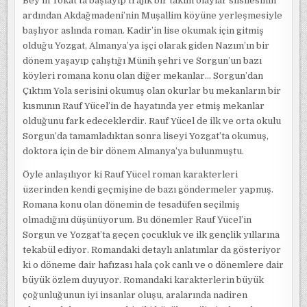
Bey’in Tokat’ta başlayıp trajik bir takım olaylar silsilesinin
ardından Akdağmadeni’nin Muşallim köyüne yerleşmesiyle
başlıyor aslında roman. Kadir’in lise okumak için gitmiş
olduğu Yozgat, Almanya’ya işçi olarak giden Nazım’ın bir
dönem yaşayıp çalıştığı Münih şehri ve Sorgun’un bazı
köyleri romana konu olan diğer mekanlar… Sorgun’dan
Çıktım Yola serisini okumuş olan okurlar bu mekanların bir
kısmının Rauf Yücel’in de hayatında yer etmiş mekanlar
olduğunu fark edeceklerdir. Rauf Yücel de ilk ve orta okulu
Sorgun’da tamamladıktan sonra liseyi Yozgat’ta okumuş,
doktora için de bir dönem Almanya’ya bulunmuştu.
Öyle anlaşılıyor ki Rauf Yücel roman karakterleri
üzerinden kendi geçmişine de bazı göndermeler yapmış.
Romana konu olan dönemin de tesadüfen seçilmiş
olmadığını düşünüyorum. Bu dönemler Rauf Yücel’in
Sorgun ve Yozgat’ta geçen çocukluk ve ilk gençlik yıllarına
tekabül ediyor. Romandaki detaylı anlatımlar da gösteriyor
ki o döneme dair hafızası hala çok canlı ve o dönemlere dair
büyük özlem duyuyor. Romandaki karakterlerin büyük
çoğunluğunun iyi insanlar oluşu, aralarında nadiren