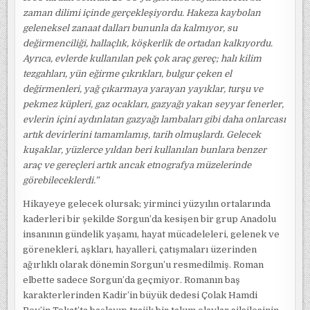
zaman dilimi içinde gerçekleşiyordu. Hakeza kaybolan
geleneksel zanaat dalları bununla da kalmıyor, su
değirmenciliği, hallaçlık, köşkerlik de ortadan kalkıyordu.
Ayrıca, evlerde kullanılan pek çok araç gereç; halı kilim
tezgahları, yün eğirme çıkrıkları, bulgur çeken el
değirmenleri, yağ çıkarmaya yarayan yayıklar, turşu ve
pekmez küpleri, gaz ocakları, gazyağı yakan seyyar fenerler,
evlerin içini aydınlatan gazyağı lambaları gibi daha onlarcası
artık devirlerini tamamlamış, tarih olmuşlardı. Gelecek
kuşaklar, yüzlerce yıldan beri kullanılan bunlara benzer
araç ve gereçleri artık ancak etnografya müzelerinde
görebileceklerdi.”
Hikayeye gelecek olursak; yirminci yüzyılın ortalarında
kaderleri bir şekilde Sorgun’da kesişen bir grup Anadolu
insanının gündelik yaşamı, hayat mücadeleleri, gelenek ve
görenekleri, aşkları, hayalleri, çatışmaları üzerinden
ağırlıklı olarak dönemin Sorgun’u resmedilmiş. Roman
elbette sadece Sorgun’da geçmiyor. Romanın baş
karakterlerinden Kadir’in büyük dedesi Çolak Hamdi