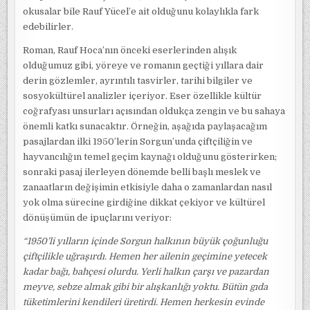
okusalar bile Rauf Yücel’e ait olduğunu kolaylıkla fark
edebilirler.
Roman, Rauf Hoca’nın önceki eserlerinden alışık
olduğumuz gibi, yöreye ve romanın geçtiği yıllara dair
derin gözlemler, ayrıntılı tasvirler, tarihi bilgiler ve
sosyokültürel analizler içeriyor. Eser özellikle kültür
coğrafyası unsurları açısından oldukça zengin ve bu sahaya
önemli katkı sunacaktır. Örneğin, aşağıda paylaşacağım
pasajlardan ilki 1950’lerin Sorgun’unda çiftçiliğin ve
hayvancılığın temel geçim kaynağı olduğunu gösterirken;
sonraki pasaj ilerleyen dönemde belli başlı meslek ve
zanaatların değişimin etkisiyle daha o zamanlardan nasıl
yok olma sürecine girdiğine dikkat çekiyor ve kültürel
dönüşümün de ipuçlarını veriyor:
“1950’li yılların içinde Sorgun halkının büyük çoğunluğu
çiftçilikle uğraşırdı. Hemen her ailenin geçimine yetecek
kadar bağı, bahçesi olurdu. Yerli halkın çarşı ve pazardan
meyve, sebze almak gibi bir alışkanlığı yoktu. Bütün gıda
tüketimlerini kendileri üretirdi. Hemen herkesin evinde