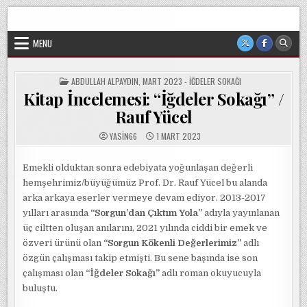
Skip
Sorgun Düşünce Kulübü, hiçbir partinin, ideolojik yapılanmanın
to
veya cemaatin güdümünde ya da tesirinde olmayan, tamamen
sivil ve bağımsız bir oluşumdur.
content
MENU
POSTED
ABDULLAH ALPAYDIN
,
MART 2023 - İĞDELER SOKAĞI
IN
Kitap İncelemesi: “İğdeler Sokağı” /
Rauf Yücel
YASIN66
1 MART 2023
Emekli olduktan sonra edebiyata yoğunlaşan değerli
hemşehrimiz/büyüğümüz Prof. Dr. Rauf Yücel bu alanda
arka arkaya eserler vermeye devam ediyor. 2013-2017
yılları arasında
“Sorgun’dan Çıktım Yola”
adıyla yayınlanan
üç ciltten oluşan anılarını, 2021 yılında ciddi bir emek ve
özveri ürünü olan
“Sorgun Kökenli Değerlerimiz”
adlı
özgün çalışması takip etmişti. Bu sene başında ise son
çalışması olan
“İğdeler Sokağı”
adlı roman okuyucuyla
buluştu.