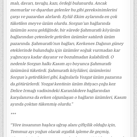
malı, davarı, tavuğu, kazı, ördeği bulunurdu. Ancak
memurlar ve dışardan gelenler bu gibi gereksinimlerini
çarşı ve pazardan alırlardı. Eylül-Ekim aylarında en çok
tüketilen meyve üzüm olurdu. Sorgun’un bağlarında
üzümün sonu geldiğinde, bir sürede Şahmuratlı köyünün
bağlarından çetenlerle getirilen üzümler satılırdı üzüm
pazarında. Şahmuratlı’nın bağları, Kerkenes Dağının güney
eteklerinde bulunduğu için üzümler soğuk vurmadan kar
yağıncaya kadar dayanır ve bozulmadan kalabilirdi. O
nedenle Sorgun halkı Kasım ayı boyunca Şahmuratlı
üzümünü tüketirdi. Şahmuratlı köylüleri, üzümlerini
Sorgun’a getirdikleri gibi, kağnılarla Yozgat üzüm pazarına
da götürürlerdi. Yozgat kentinin üzüm ihtiyacı çoğu kez
Delice Irmağı vadisindeki Karanlıkdere bağlarından
karşılanırsa da erken olgunlaşan o bağların üzümleri, Kasım
ayında çoktan tükenmiş olurdu.”
***
“Yöre insanının başlıca uğraş alanı çiftçilik olduğu için,
Temmuz ayı yoğun olarak ırgatlık işleme ile geçmiş,