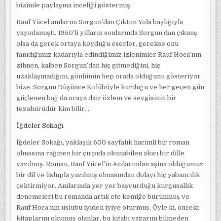
bizimle paylaşma inceliği göstermiş.
Rauf Yücel anılarını Sorgun’dan Çıktım Yola başlığıyla
yayınlamıştı. 1950’li yılların sonlarında Sorgun’dan çıkmış
olsa da gerek ortaya koyduğu eserler, gerekse onu
tanıdığımız kadarıyla edindiğimiz izlenimler Rauf Hoca’nın
zihnen, kalben Sorgun’dan hiç gitmediğini, hiç
uzaklaşmadığını, gönlünün hep orada olduğunu gösteriyor
bize. Sorgun Düşünce Kulübüyle kurduğu ve her geçen gün
güçlenen bağ da oraya dair özlem ve sevgisinin bir
tezahürüdür kim bilir…
İğdeler Sokağı
İğdeler Sokağı, yaklaşık 600 sayfalık hacimli bir roman
olmasına rağmen bir çırpıda okunabilen akıcı bir dille
yazılmış. Roman, Rauf Yücel’in Anılarından aşina olduğumuz
bir dil ve üslupla yazılmış olmasından dolayı hiç yabancılık
çektirmiyor. Anılarında yer yer başvurduğu kurgusallık
denemeleri bu romanda artık ete kemiğe bürünmüş ve
Rauf Hoca’nın üslubu iyiden iyiye oturmuş. Öyle ki, önceki
kitaplarını okumuş olanlar, bu kitabı yazarını bilmeden