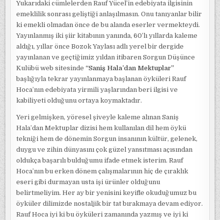
Yukarıdaki cümlelerden Rauf Yücel’in edebiyata ilgisinin
emeklilik sonrası geliştiği anlaşılmasın. Onu tanıyanlar bilir
ki emekli olmadan önce de bu alanda eserler vermekteydi.
Yayınlanmış iki şiir kitabının yanında, 60’lı yıllarda kaleme
aldığı, yıllar önce Bozok Yaylası adlı yerel bir dergide
yayınlanan ve geçtiğimiz yıldan itibaren Sorgun Düşünce
Kulübü web sitesinde
“Saniş Hala’dan Mektuplar”
başlığıyla tekrar yayınlanmaya başlanan öyküleri Rauf
Hoca’nın edebiyata yirmili yaşlarından beri ilgisi ve
kabiliyeti olduğunu ortaya koymaktadır.
Yeri gelmişken, yöresel şiveyle kaleme alınan Saniş
Hala’dan Mektuplar dizisi hem kullanılan dil hem öykü
tekniği hem de dönemin Sorgun insanının kültür, gelenek,
duygu ve zihin dünyasını çok güzel yansıtması açısından
oldukça başarılı bulduğumu ifade etmek isterim. Rauf
Hoca’nın bu erken dönem çalışmalarının hiç de çıraklık
eseri gibi durmayan usta işi ürünler olduğunu
belirtmeliyim. Her ay bir yenisini keyifle okuduğumuz bu
öyküler dilimizde nostaljik bir tat bırakmaya devam ediyor.
Rauf Hoca iyi ki bu öyküleri zamanında yazmış ve iyi ki