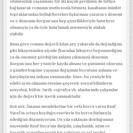
olumsuzluk yaşanması, bir iki küçük gerilimin de tatlıya
bağlanarak romanın mutlu sonla bitmesi, kasabanın münbit
topraklarından bolluk/bereket fışkırması yazarın o dönemi
ve o dönemin Sorgun’unu hep güzellikleriyle hatırlıyor
olmasıyla ya da öyle hatırlamak istemesiyle alakalı
olabilir.
Bana göre romanı değerli kılan şey yukarıda da değindiğim
gibi hikayesinden ziyade (buradan hikayeyi beğenmediğim
ya da önemsiz gördüğüm anlamı çıkmasın) dönemin
Sorgun’unu her yönüyle kayda alması ve günümüz okuruna
o günden bugüne yaşanan değişimin boyutunu anlama ve
karşılaştırma imkanı sunmasıdır. Eser, bu yönüyle bir
edebi ürün olmanın ötesine geçerek; sosyal bilimlerin
sosyoloji, kültür, tarih, coğrafya vb. alanlarında çalışanlar
için de değerli bir içerik sunmaktadır.
Son söz: İnsanın memleketine bir vefa borcu varsa Rauf
Yücel’in ortaya koyduğu eserlerle bu borcu fazlasıyla
ödediğini düşünüyorum. On yıla yaklaşan dostluğumuz
sayesinde Rauf Hoca’nın disiplin, çalışkanlık, azim ve
kararlık açısından örnek bir şahsiyet ve rol model