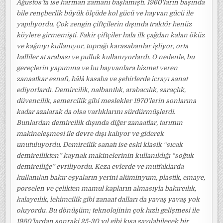
Ağustos’ta ise harman zamanı başlamıştı. 1960‘ların başında
bile rençberlik büyük ölçüde kol gücü ve hayvan gücü ile
yapılıyordu. Çok zengin çiftçilerin dışında traktör henüz
köylere girmemişti. Fakir çiftçiler hala ilk çağdan kalan öküz
ve kağnıyı kullanıyor, toprağı karasabanlar işliyor, orta
halliler at arabası ve pulluk kullanıyorlardı. O nedenle, bu
gereçlerin yapımına ve bu hayvanlara hizmet veren
zanaatkar esnafı, hâlâ kasaba ve şehirlerde icrayı sanat
ediyorlardı. Demircilik, nalbantlık, arabacılık, saraçlık,
düvencilik, semercilik gibi meslekler 1970’lerin sonlarına
kadar azalarak da olsa varlıklarını sürdürmüşlerdi.
Bunlardan demircilik dışında diğer zanaatlar, tarımın
makineleşmesi ile devre dışı kalıyor ve giderek
unutuluyordu. Demircilik sanatı ise eski klasik “sıcak
demircilikten” kaynak makinelerinin kullanıldığı “soğuk
demirciliğe” evriliyordu. Keza evlerde ve mutfaklarda
kullanılan bakır eşyaların yerini alüminyum, plastik, emaye,
porselen ve çelikten mamul kapların almasıyla bakırcılık,
kalaycılık, lehimcilik gibi zanaat dalları da yavaş yavaş yok
oluyordu. Bu dönüşüm; teknolojinin çok hızlı gelişmesi ile
1960’lardan sonraki 25-30 yıl gibi kısa sayılabilecek bir