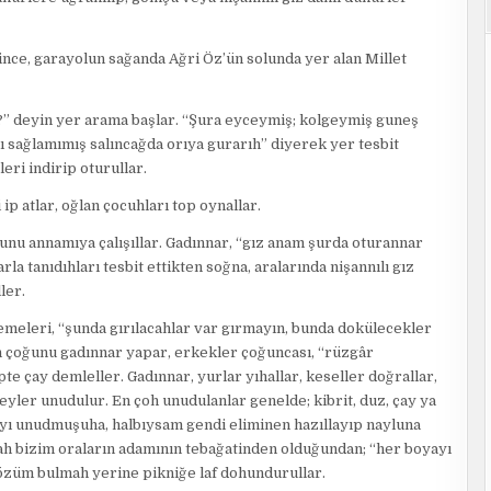
ce, garayolun sağanda Ağri Öz’ün solunda yer alan Millet
h?” deyin yer arama başlar. “Şura eyceymiş; kolgeymiş guneş
lı sağlamımış salıncağda orıya gurarıh” diyerek yer tesbit
eri indirip oturullar.
p atlar, oğlan çocuhları top oynallar.
nu annamıya çalışıllar. Gadınnar, “gız anam şurda oturannar
a tanıdıhları tesbit ettikten soğna, aralarında nişannılı gız
ler.
zemeleri, “şunda gırılacahlar var gırmayın, bunda dokülecekler
rin çoğunu gadınnar yapar, erkekler çoğuncası, “rüzgâr
e çay demleller. Gadınnar, yurlar yıhallar, keseller doğrallar,
eyler unudulur. En çoh unudulanlar genelde; kibrit, duz, çay ya
ayı unudmuşuha, halbıysam gendi eliminen hazıllayıp nayluna
ah bizim oraların adamının tebağatinden olduğundan; “her boyayı
e çözüm bulmah yerine pikniğe laf dohundurullar.