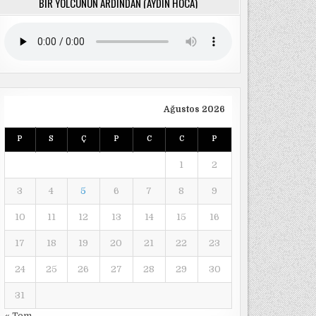
BIR YOLCUNUN ARDINDAN (AYDIN HOCA)
Ağustos 2026
P
S
Ç
P
C
C
P
1
2
3
4
5
6
7
8
9
10
11
12
13
14
15
16
17
18
19
20
21
22
23
24
25
26
27
28
29
30
31
« Tem