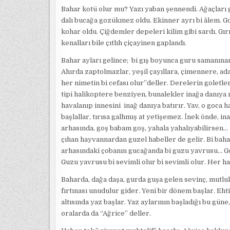
Bahar kotü olur mu? Yazı yaban şennendi. Ağaçları gö
dalı bucağa gozükmez oldu. Ekinner ayrı bi âlem. G
kohar oldu. Çiğdemler depeleri kilim gibi sardı. Gır
kenalları bile çıtlıh çiçayinen gaplandı.
Bahar ayları gelince; bi gış boyunca guru samanın
Ahırda zaptolmazlar, yeşil çayıllara, çimennere, a
her nimetin bi cefası olur”deller. Derelerin goletl
tipi halikoptere benziyen, bunalekler inağa danıy
havalanıp innesini inağ danıya batırır. Yav, o goca
başlallar, tırısa galhmış at yetişemez. İnek önde, i
arhasında, goş babam goş, yahala yahalıyabilirsen…
çıhan hayvannardan guzel habeller de gelir. Bi ba
arhasındaki çobanın gucağanda bi guzu yavrusu… G
Guzu yavrusu bi sevimli olur bi sevimli olur. Her 
Baharda, dağa daşa, gurda guşa gelen sevinç, mutlulu
fırtınası unudulur gider. Yeni bir dönem başlar. Eht
altısında yaz başlar. Yaz aylarının başladığı bu güne
oralarda da “Ağrice” deller.