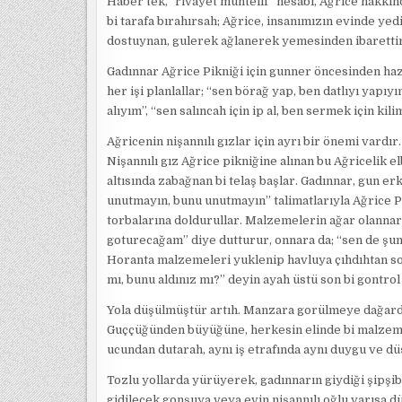
Haber tek,” rivayet muhtelif” hesabı, Ağrice hakkın
bi tarafa bırahırsah; Ağrice, insanımızın evinde yed
dostuynan, gulerek ağlanerek yemesinden ibarettir.
Gadınnar Ağrice Pikniği için gunner öncesinden haz
her işi planlallar; “sen börağ yap, ben datlıyı yapı
alıyım”, “sen salıncah için ip al, ben sermek için kili
Ağricenin nişannılı gızlar için ayrı bir önemi vardır.
Nişannılı gız Ağrice pikniğine alınan bu Ağricelik e
altısında zabağnan bi telaş başlar. Gadınnar, gun erk
unutmayın, bunu unutmayın” talimatlarıyla Ağrice Pi
torbalarına doldurullar. Malzemelerin ağar olannarı
goturecağam” diye dutturur, onnara da; “sen de şunu
Horanta malzemeleri yuklenip havluya çıhdıhtan so
mı, bunu aldınız mı?” deyin ayah üstü son bi gontrol 
Yola düşülmüştür artıh. Manzara gorülmeye dağard
Guççüğünden büyüğüne, herkesin elinde bi malzeme 
ucundan dutarah, aynı iş etrafında aynı duygu ve d
Tozlu yollarda yürüyerek, gadınnarın giydiği şipşibil
gidilecek gonşuya veya evin nişannılı oğlu varısa d