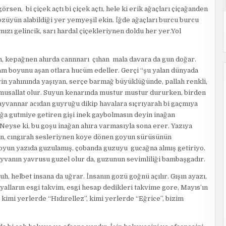
rsen, bi çiçek açtı bi çiçek açtı, hele ki erik ağaçları çiçağanden
ozüyün alabildiği yer yemyeşil ekin. İğde ağaçları burcu burcu
mızı gelincik, sarı hardal çiçekleriynen doldu her yer.Yol
an, kepağnen ahırda cannnarı çıhan mala davara da gun doğar.
dam boyunu aşan otlara hucüm edeller. Gerçi “şu yalan dünyada
erin yahınında yaşıyan, serçe barmağ büyüklüğünde, pallah renkli,
a musallat olur. Suyun kenarında mustur mustur dururken, birden
 hayvannar acıdan guyruğu dikip havalara sıçrıyarah bi gaçmıya
nağa gutmiye getiren gişi inek gaybolmasın deyin inağan
 Neyse ki, bu goşu inağan ahıra varmasıyla sona erer. Yazıya
han, cıngırah sesleriynen koye dönen goyun sürüsünün
oyun yazıda guzulamış, çobanda guzuyu gucağna almış getiriyo.
hayvanın yavrusu guzel olur da, guzunun sevimliliği bambaşgadır.
h, helbet insana da uğrar. İnsanın gozü goğnü açılır. Gışın ayazı,
iyalların esgi takvim, esgi hesap dedikleri takvime gore, Mayıs’ın
, kimi yerlerde “Hıdırellez”, kimi yerlerde “Eğrice”, bizim