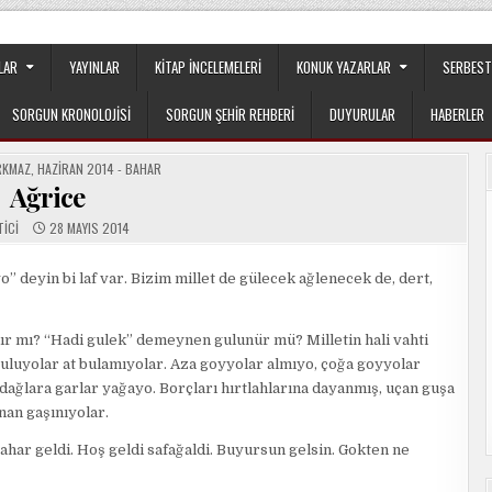
apılanmanın veya cemaatin güdümünde ya da tesirinde olmayan, tamamen
LAR
YAYINLAR
KITAP İNCELEMELERI
KONUK YAZARLAR
SERBEST
SORGUN KRONOLOJISI
SORGUN ŞEHIR REHBERI
DUYURULAR
HABERLER
RKMAZ
,
HAZIRAN 2014 - BAHAR
Ağrice
TICI
28 MAYIS 2014
 deyin bi laf var. Bizim millet de gülecek ağlenecek de, dert,
nır mı? “Hadi gulek” demeynen gulunür mü? Milletin hali vahti
uluyolar at bulamıyolar. Aza goyyolar almıyo, çoğa goyyolar
dağlara garlar yağayo. Borçları hırtlahlarına dayanmış, uçan guşa
nan gaşınıyolar.
har geldi. Hoş geldi safağaldi. Buyursun gelsin. Gokten ne