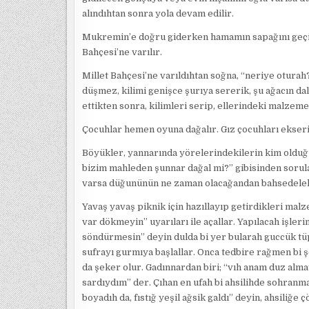
alındıhtan sonra yola devam edilir.
Mukremin’e doğru giderken hamamın sapağını geçin
Bahçesi’ne varılır.
Millet Bahçesi’ne varıldıhtan soğna, “neriye otura
düşmez, kilimi genişce şurıya sererik, şu ağacın da
ettikten sonra, kilimleri serip, ellerindeki malzemel
Çocuhlar hemen oyuna dağalır. Gız çocuhları ekseri i
Böyükler, yannarında yörelerindekilerin kim olduğu
bizim mahleden şunnar dağal mi?” gibisinden sorularl
varsa düğunünün ne zaman olacağandan bahsedelel
Yavaş yavaş piknik için hazıllayıp getirdikleri mal
var dökmeyin” uyarıları ile açallar. Yapılacah işle
söndürmesin” deyin dulda bi yer bularah guccük tüpt
sufrayı gurmıya başlallar. Onca tedbire rağmen bi ş
da şeker olur. Gadınnardan biri; “vıh anam duz alm
sardıydım” der. Çıhan en ufah bi ahsilihde sohranm
boyadıh da, fıstığ yeşil ağsik galdı” deyin, ahsiliğ