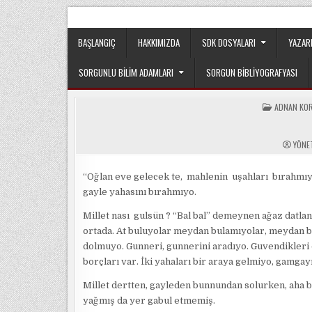
Skip
Sorgun Düşünce Kulübü, hiçbir partinin, ideolojik y
to
content
BAŞLANGIÇ
HAKKIMIZDA
SDK DOSYALARI
YAZAR
SORGUNLU BILIM ADAMLARI
SORGUN BIBLIYOGRAFYASI
POSTED
ADNAN KO
IN
YÖNE
“Oğlan eve gelecek te, mahlenin uşahları bırahmıyo”
gayle yahasını bırahmıyo.
Millet nası gulsün ? “Bal bal” demeynen ağaz datla
ortada. At buluyolar meydan bulamıyolar, meydan b
dolmuyo. Gunneri, gunnerini aradıyo. Guvendikleri 
borçları var. İki yahaları bir araya gelmiyo, gamgay
Millet dertten, gayleden bunnundan solurken, aha ba
yağmış da yer gabul etmemiş.