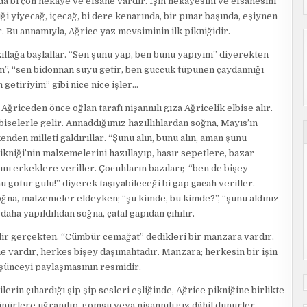
da bi çoh hekaye ve efsane vardır. İşin hekayesini ve efsanesini
iği yiyecağ, içecağ, bi dere kenarında, bir pınar başında, eşiynen
 Bu annamıyla, Ağrice yaz mevsiminin ilk pikniğidir.
ıllağa başlallar. “Sen şunu yap, ben bunu yapıyım” diyerekten
yım”, “sen bidonnan suyu getir, ben guccük tüpünen çaydannığı
m getiriyim” gibi nice nice işler…
 Ağriceden önce oğlan tarafı nişannılı gıza Ağricelik elbise alır.
lbiselerle gelir. Annaddığımız hazıllıhlardan soğna, Mayıs’ın
enden milleti galdırıllar. “Şunu alın, bunu alın, aman şunu
kniği’nin malzemelerini hazıllayıp, hasır sepetlere, bazar
nı erkeklere veriller. Çocuhların bazıları; “ben de bişey
 gotür gulü!” diyerek taşıyabileceği bi gap gacah veriller.
ğna, malzemeler eldeyken; “şu kimde, bu kimde?”, “şunu aldınız
daha yapıldıhdan soğna, çatal gapıdan çıhılır.
ir gerçekten. “Cümbür cemağat” dedikleri bir manzara vardır.
vardır, herkes bişey daşımahtadır. Manzara; herkesin bir işin
üşünceyi paylaşmasının resmidir.
erin çıhardığı şip şip sesleri eşliğinde, Ağrice pikniğine birlikte
ünürlere uğranılıp, gomşu veya nişannılı gız dâhil dünürler