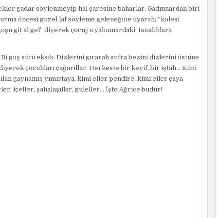
ekler gadar söylenmeyip hal çaresine baharlar. Gadınnardan biri
yurma öncesi guzel laf söyleme geleneğine uyarah; “kolesi
şu git al gel” diyerek çocuğu yahınnardaki tanıdıhlara
 Bi guş sütü eksik. Dizlerini gırarah sufra bezini dizlerini üstüne
iyerek çocuhları çağarıllar. Herkeste bir keyif, bir iştah… Kimi
çılan gaynamış yımırtaya, kimi eller pendire, kimi eller çaya
ler, içeller, şahalaşıllar, guleller… İşte Ağrice budur!