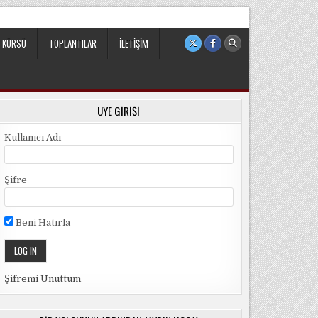
 sivil ve bağımsız bir oluşumdur.
 KÜRSÜ
TOPLANTILAR
İLETIŞIM
ÜYE GIRIŞI
Kullanıcı Adı
Şifre
Beni Hatırla
Şifremi Unuttum