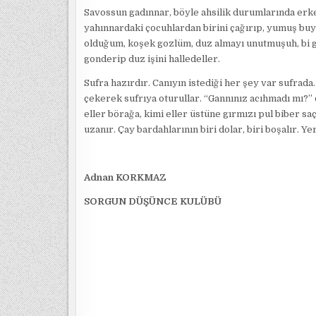
Savossun gadınnar, böyle ahsilik durumlarında erk
yahınnardaki çocuhlardan birini çağırıp, yumuş bu
olduğum, koşek gozlüm, duz almayı unutmuşuh, bi go
gonderip duz işini halledeller.
Sufra hazırdır. Canıyın istediği her şey var sufrada.
çekerek sufrıya oturullar. “Gannınız acıhmadı mı?” d
eller börağa, kimi eller üstüne gırmızı pul biber sa
uzanır. Çay bardahlarının biri dolar, biri boşalır. Yer
Adnan KORKMAZ
SORGUN DÜŞÜNCE KULÜBÜ