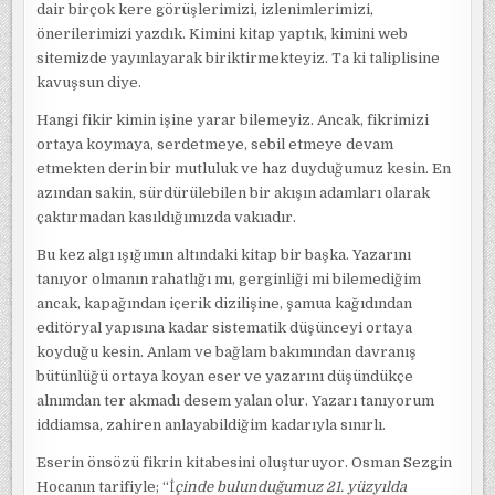
dair birçok kere görüşlerimizi, izlenimlerimizi,
önerilerimizi yazdık. Kimini kitap yaptık, kimini web
sitemizde yayınlayarak biriktirmekteyiz. Ta ki taliplisine
kavuşsun diye.
Hangi fikir kimin işine yarar bilemeyiz. Ancak, fikrimizi
ortaya koymaya, serdetmeye, sebil etmeye devam
etmekten derin bir mutluluk ve haz duyduğumuz kesin. En
azından sakin, sürdürülebilen bir akışın adamları olarak
çaktırmadan kasıldığımızda vakıadır.
Bu kez algı ışığımın altındaki kitap bir başka. Yazarını
tanıyor olmanın rahatlığı mı, gerginliği mi bilemediğim
ancak, kapağından içerik dizilişine, şamua kağıdından
editöryal yapısına kadar sistematik düşünceyi ortaya
koyduğu kesin. Anlam ve bağlam bakımından davranış
bütünlüğü ortaya koyan eser ve yazarını düşündükçe
alnımdan ter akmadı desem yalan olur. Yazarı tanıyorum
iddiamsa, zahiren anlayabildiğim kadarıyla sınırlı.
Eserin önsözü fikrin kitabesini oluşturuyor. Osman Sezgin
Hocanın tarifiyle; “İ
çinde bulunduğumuz 21. yüzyılda