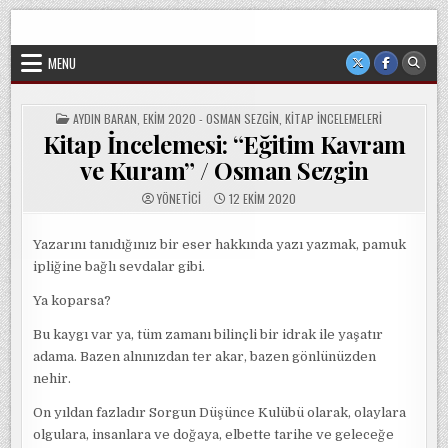
Skip
Sorgun Düşünce Kulübü, hiçbir partinin, ideolojik yapılanmanın
to
veya cemaatin güdümünde ya da tesirinde olmayan, tamamen
sivil ve bağımsız bir oluşumdur.
content
MENU
POSTED
AYDIN BARAN
,
EKIM 2020 - OSMAN SEZGIN
,
KITAP İNCELEMELERI
IN
Kitap İncelemesi: “Eğitim Kavram
ve Kuram” / Osman Sezgin
YÖNETICI
12 EKIM 2020
Yazarını tanıdığınız bir eser hakkında yazı yazmak, pamuk
ipliğine bağlı sevdalar gibi.
Ya koparsa?
Bu kaygı var ya, tüm zamanı bilinçli bir idrak ile yaşatır
adama. Bazen alnınızdan ter akar, bazen gönlünüzden
nehir.
On yıldan fazladır Sorgun Düşünce Kulübü olarak, olaylara
olgulara, insanlara ve doğaya, elbette tarihe ve geleceğe