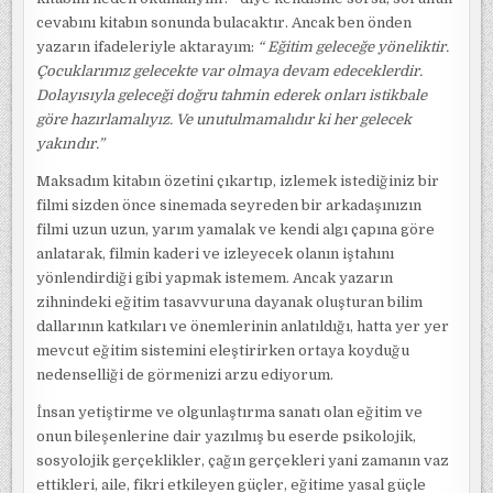
cevabını kitabın sonunda bulacaktır. Ancak ben önden
yazarın ifadeleriyle aktarayım:
“ Eğitim geleceğe yöneliktir.
Çocuklarımız gelecekte var olmaya devam edeceklerdir.
Dolayısıyla geleceği doğru tahmin ederek onları istikbale
göre hazırlamalıyız. Ve unutulmamalıdır ki her gelecek
yakındır.”
Maksadım kitabın özetini çıkartıp, izlemek istediğiniz bir
filmi sizden önce sinemada seyreden bir arkadaşınızın
filmi uzun uzun, yarım yamalak ve kendi algı çapına göre
anlatarak, filmin kaderi ve izleyecek olanın iştahını
yönlendirdiği gibi yapmak istemem. Ancak yazarın
zihnindeki eğitim tasavvuruna dayanak oluşturan bilim
dallarının katkıları ve önemlerinin anlatıldığı, hatta yer yer
mevcut eğitim sistemini eleştirirken ortaya koyduğu
nedenselliği de görmenizi arzu ediyorum.
İnsan yetiştirme ve olgunlaştırma sanatı olan eğitim ve
onun bileşenlerine dair yazılmış bu eserde psikolojik,
sosyolojik gerçeklikler, çağın gerçekleri yani zamanın vaz
ettikleri, aile, fikri etkileyen güçler, eğitime yasal güçle