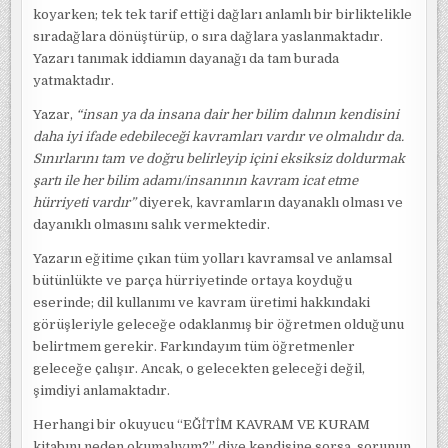
koyarken; tek tek tarif ettiği dağları anlamlı bir birliktelikle
sıradağlara dönüştürüp, o sıra dağlara yaslanmaktadır.
Yazarı tanımak iddiamın dayanağı da tam burada
yatmaktadır.
Yazar,
“insan ya da insana dair her bilim dalının kendisini
daha iyi ifade edebileceği kavramları vardır ve olmalıdır da.
Sınırlarını tam ve doğru belirleyip içini eksiksiz doldurmak
şartı ile her bilim adamı/insanının kavram icat etme
hürriyeti vardır”
diyerek, kavramların dayanaklı olması ve
dayanıklı olmasını salık vermektedir.
Yazarın eğitime çıkan tüm yolları kavramsal ve anlamsal
bütünlükte ve parça hürriyetinde ortaya koyduğu
eserinde; dil kullanımı ve kavram üretimi hakkındaki
görüşleriyle geleceğe odaklanmış bir öğretmen olduğunu
belirtmem gerekir. Farkındayım tüm öğretmenler
geleceğe çalışır. Ancak, o gelecekten geleceği değil,
şimdiyi anlamaktadır.
Herhangi bir okuyucu “EĞİTİM KAVRAM VE KURAM
kitabını neden okumalıyım?” diye kendisine sorsa, sorunun