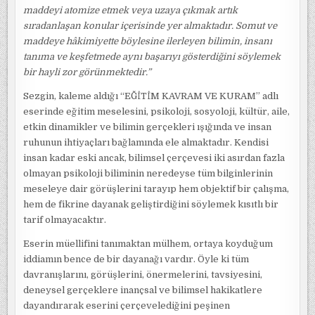
maddeyi atomize etmek veya uzaya çıkmak artık
sıradanlaşan konular içerisinde yer almaktadır. Somut ve
maddeye hâkimiyette böylesine ilerleyen bilimin, insanı
tanıma ve keşfetmede aynı başarıyı gösterdiğini söylemek
bir hayli zor görünmektedir.”
Sezgin, kaleme aldığı “EĞİTİM KAVRAM VE KURAM” adlı
eserinde eğitim meselesini, psikoloji, sosyoloji, kültür, aile,
etkin dinamikler ve bilimin gerçekleri ışığında ve insan
ruhunun ihtiyaçları bağlamında ele almaktadır. Kendisi
insan kadar eski ancak, bilimsel çerçevesi iki asırdan fazla
olmayan psikoloji biliminin neredeyse tüm bilginlerinin
meseleye dair görüşlerini tarayıp hem objektif bir çalışma,
hem de fikrine dayanak geliştirdiğini söylemek kısıtlı bir
tarif olmayacaktır.
Eserin müellifini tanımaktan mülhem, ortaya koyduğum
iddiamın bence de bir dayanağı vardır. Öyle ki tüm
davranışlarını, görüşlerini, önermelerini, tavsiyesini,
deneysel gerçeklere inançsal ve bilimsel hakikatlere
dayandırarak eserini çerçevelediğini peşinen