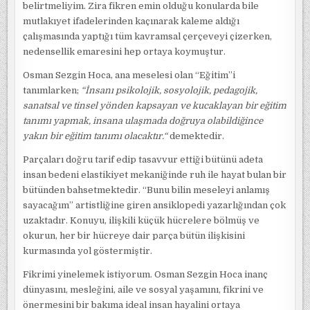
belirtmeliyim. Zira fikren emin olduğu konularda bile
mutlakıyet ifadelerinden kaçınarak kaleme aldığı
çalışmasında yaptığı tüm kavramsal çerçeveyi çizerken,
nedensellik emaresini hep ortaya koymuştur.
Osman Sezgin Hoca, ana meselesi olan “Eğitim”i
tanımlarken;
“İnsanı psikolojik, sosyolojik, pedagojik,
sanatsal ve tinsel yönden kapsayan ve kucaklayan bir eğitim
tanımı yapmak, insana ulaşmada doğruya olabildiğince
yakın bir eğitim tanımı olacaktır.“
demektedir.
Parçaları doğru tarif edip tasavvur ettiği bütünü adeta
insan bedeni elastikiyet mekaniğinde ruh ile hayat bulan bir
bütünden bahsetmektedir. “Bunu bilin meseleyi anlamış
sayacağım” artistliğine giren ansiklopedi yazarlığından çok
uzaktadır. Konuyu, ilişkili küçük hücrelere bölmüş ve
okurun, her bir hücreye dair parça bütün ilişkisini
kurmasında yol göstermiştir.
Fikrimi yinelemek istiyorum. Osman Sezgin Hoca inanç
dünyasını, mesleğini, aile ve sosyal yaşamını, fikrini ve
önermesini bir bakıma ideal insan hayalini ortaya