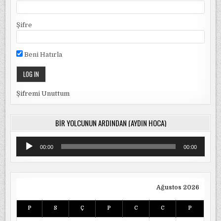
Şifre
Beni Hatırla
Şifremi Unuttum
BIR YOLCUNUN ARDINDAN (AYDIN HOCA)
Ses
00:00
00:00
oynatıcı
Ağustos 2026
P
S
Ç
P
C
C
P