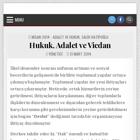
Skip
Sorgun Düşünce Kulübü, hiçbir partinin, ideolojik yapılanmanın
to
veya cemaatin güdümünde ya da tesirinde olmayan, tamamen
sivil ve bağımsız bir oluşumdur.
content
MENU
POSTED
NISAN 2014 - ADALET VE HUKUK
,
SALIH HATIPOĞLU
IN
Hukuk, Adalet ve Vicdan
YÖNETICI
31 MART 2014
İlkel dönemler sonrası nüfusun artması ve sosyal
becerilerin gelişmesi ile birlikte toplumsal yapılar ortaya
çıkmaya başlamıştır. Toplumsal yapılar ise yeni ihtiyaçları
ortaya çıkarmıştır. Neticede, ortak hizmetlerin yerine
getirilmesi, ihtiyaçların karşılanması, diğer toplumlarla
ilişkilerin düzenlenmesi ve dışarıdan gelecek tehlikelere
karşı korunma gibi gereksinimlerin yerine getirilebilmesi
için bugün “
Devlet
” dediğimiz tarzda bir organizasyona
ihtiyaç duyulmuştur.
Herkes takdir eder ki; “Hak” önemli ve kutsal bir