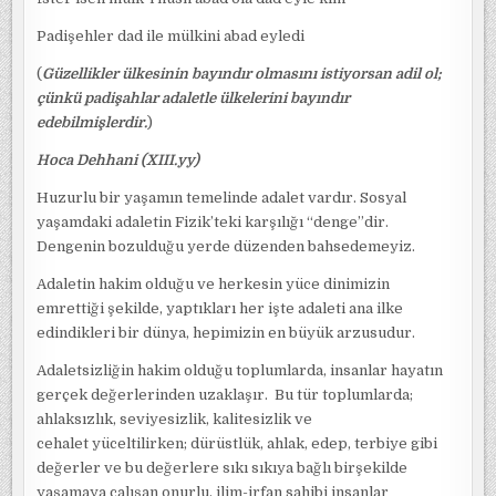
Padişehler dad ile mülkini abad eyledi
(
Güzellikler ülkesinin bayındır olmasını istiyorsan adil ol;
çünkü padişahlar adaletle ülkelerini bayındır
edebilmişlerdir.
)
Hoca Dehhani (XIII.yy)
Huzurlu bir yaşamın temelinde adalet vardır. Sosyal
yaşamdaki adaletin Fizik’teki karşılığı “denge”dir.
Dengenin bozulduğu yerde düzenden bahsedemeyiz.
Adaletin hakim olduğu ve herkesin yüce dinimizin
emrettiği şekilde, yaptıkları her işte adaleti ana ilke
edindikleri bir dünya, hepimizin en büyük arzusudur.
Adaletsizliğin hakim olduğu toplumlarda, insanlar hayatın
gerçek değerlerinden uzaklaşır. Bu tür toplumlarda;
ahlaksızlık, seviyesizlik, kalitesizlik ve
cehalet yüceltilirken; dürüstlük, ahlak, edep, terbiye gibi
değerler ve bu değerlere sıkı sıkıya bağlı birşekilde
yaşamaya çalışan onurlu, ilim-irfan sahibi insanlar