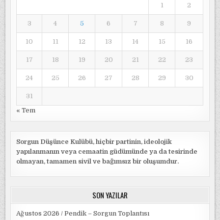
1
2
3
4
5
6
7
8
9
10
11
12
13
14
15
16
17
18
19
20
21
22
23
24
25
26
27
28
29
30
31
« Tem
Sorgun Düşünce Kulübü, hiçbir partinin, ideolojik
yapılanmanın veya cemaatin güdümünde ya da tesirinde
olmayan, tamamen sivil ve bağımsız bir oluşumdur.
SON YAZILAR
Ağustos 2026 / Pendik – Sorgun Toplantısı