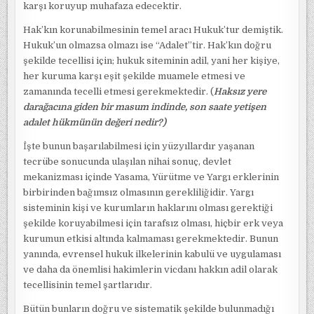
karşı koruyup muhafaza edecektir.
Hak’kın korunabilmesinin temel aracı Hukuk’tur demiştik.
Hukuk’un olmazsa olmazı ise “Adalet”tir. Hak’kın doğru
şekilde tecellisi için; hukuk siteminin adil, yani her kişiye,
her kuruma karşı eşit şekilde muamele etmesi ve
zamanında tecelli etmesi gerekmektedir. (
Haksız yere
darağacına giden bir masum indinde, son saate yetişen
adalet hükmünün değeri nedir?)
İşte bunun başarılabilmesi için yüzyıllardır yaşanan
tecrübe sonucunda ulaşılan nihai sonuç, devlet
mekanizması içinde Yasama, Yürütme ve Yargı erklerinin
birbirinden bağımsız olmasının gerekliliğidir. Yargı
sisteminin kişi ve kurumların haklarını olması gerektiği
şekilde koruyabilmesi için tarafsız olması, hiçbir erk veya
kurumun etkisi altında kalmaması gerekmektedir. Bunun
yanında, evrensel hukuk ilkelerinin kabulü ve uygulaması
ve daha da önemlisi hakimlerin vicdanı hakkın adil olarak
tecellisinin temel şartlarıdır.
Bütün bunların doğru ve sistematik şekilde bulunmadığı