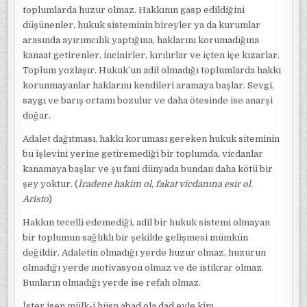
toplumlarda huzur olmaz. Hakkının gasp edildiğini
düşünenler, hukuk sisteminin bireyler ya da kurumlar
arasında ayırımcılık yaptığına, haklarını korumadığına
kanaat getirenler, incinirler, kırılırlar ve içten içe kızarlar.
Toplum yozlaşır. Hukuk’un adil olmadığı toplumlarda hakkı
korunmayanlar haklarını kendileri aramaya başlar. Sevgi,
saygı ve barış ortamı bozulur ve daha ötesinde ise anarşi
doğar.
Adalet dağıtması, hakkı koruması gereken hukuk siteminin
bu işlevini yerine getiremediği bir toplumda, vicdanlar
kanamaya başlar ve şu fani dünyada bundan daha kötü bir
şey yoktur. (
İradene hakim ol, fakat vicdanına esir ol.
Aristo
)
Hakkın tecelli edemediği, adil bir hukuk sistemi olmayan
bir toplumun sağlıklı bir şekilde gelişmesi mümkün
değildir. Adaletin olmadığı yerde huzur olmaz, huzurun
olmadığı yerde motivasyon olmaz ve de istikrar olmaz.
Bunların olmadığı yerde ise refah olmaz.
İster isen mülk-i hüsn abad ola dad eyle kim