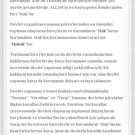
kavramdır. Kur’an-ı Kerim’de türevleriyle birlikte 285
ayette geçmektedir. ALLAH’ın en başta gelen isimlerinden
biri “Hak”tır.
Devlet organizasyonunun görevlerinden en önemlisi,
toplumu oluşturan bireylerin ve kurumların “
Hak
”larını
korumaktır. Hak’kın korunmasının temel aracı ise
“
Hukuk
”tur.
Toplumun bireylerinin ya da devletin vatandaşlarının
haklarının birbirlerine karşı korunması yanında, zaman
içerisinde devlet yapısının aldığı şekil itibariyle, bu
hakların bizatihi vatandaşlara hizmet için var olan devlet
yapısına karşı da korunması ihtiyacı ortaya çıkmıştır.
Devlet yapısının 3 temel fonksiyonu bulunmaktadır.
“Yasama”, “Yürütme” ve “Yargı”. Yasama, devletin işleyişine
ilişkin kuralları belirleyecek; Yürütme, bu kurallar
çerçevesinde devleti oluşturan toplumun ihtiyaçlarını
karşılamak ve standartlarını yükseltmek için çalışacak;
Yargı ise bu süreçte bireylerin ve kurumların “Hak”larını
hem birbirlerine karşı, hem de devletin bizatihi kendisine