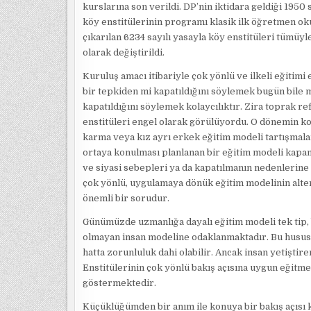
kurslarına son verildi. DP’nin iktidara geldiği 1950
köy enstitülerinin programı klasik ilk öğretmen okul
çıkarılan 6234 sayılı yasayla köy enstitüleri tümüyl
olarak değiştirildi.
Kuruluş amacı itibariyle çok yönlü ve ilkeli eğitimi
bir tepkiden mi kapatıldığını söylemek bugün bile mü
kapatıldığını söylemek kolaycılıktır. Zira toprak r
enstitüleri engel olarak görülüyordu. O dönemin ko
karma veya kız ayrı erkek eğitim modeli tartışmal
ortaya konulması planlanan bir eğitim modeli kapan
ve siyasi sebepleri ya da kapatılmanın nedenlerine 
çok yönlü, uygulamaya dönük eğitim modelinin alte
önemli bir sorudur.
Günümüzde uzmanlığa dayalı eğitim modeli tek tip, b
olmayan insan modeline odaklanmaktadır. Bu husus do
hatta zorunluluk dahi olabilir. Ancak insan yetişti
Enstitülerinin çok yönlü bakış açısına uygun eğitme
göstermektedir.
Küçüklüğümden bir anım ile konuya bir bakış açısı 