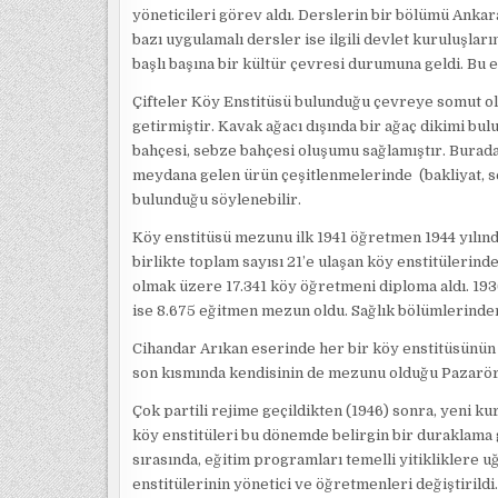
yöneticileri görev aldı. Derslerin bir bölümü Anka
bazı uygulamalı dersler ise ilgili devlet kuruluşla
başlı başına bir kültür çevresi durumuna geldi. Bu e
Çifteler Köy Enstitüsü bulunduğu çevreye somut ola
getirmiştir. Kavak ağacı dışında bir ağaç dikimi bu
bahçesi, sebze bahçesi oluşumu sağlamıştır. Burad
meydana gelen ürün çeşitlenmelerinde (bakliyat, se
bulunduğu söylenebilir.
Köy enstitüsü mezunu ilk 1941 öğretmen 1944 yılında 
birlikte toplam sayısı 21’e ulaşan köy enstitülerinde
olmak üzere 17.341 köy öğretmeni diploma aldı. 193
ise 8.675 eğitmen mezun oldu. Sağlık bölümlerinden
Cihandar Arıkan eserinde her bir köy enstitüsünün
son kısmında kendisinin de mezunu olduğu Pazaröre
Çok partili rejime geçildikten (1946) sonra, yeni ku
köy enstitüleri bu dönemde belirgin bir duraklama g
sırasında, eğitim programları temelli yitikliklere 
enstitülerinin yönetici ve öğretmenleri değiştirild