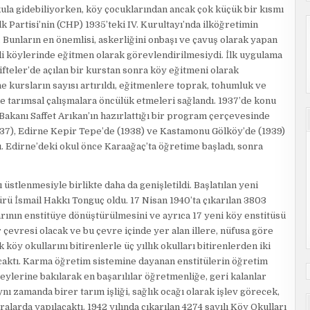
kula gidebiliyorken, köy çocuklarından ancak çok küçük bir kısmı
Partisi’nin (CHP) 1935’teki IV. Kurultayı’nda ilköğretimin
r. Bunların en önemlisi, askerliğini onbaşı ve çavuş olarak yapan
di köylerinde eğitmen olarak görevlendirilmesiydi. İlk uygulama
ifteler’de açılan bir kurstan sonra köy eğitmeni olarak
e kursların sayısı artırıldı, eğitmenlere toprak, tohumluk ve
e tarımsal çalışmalara öncülük etmeleri sağlandı. 1937’de konu
 Bakanı Saffet Arıkan’ın hazırlattığı bir program çerçevesinde
(1937), Edirne Kepir Tepe’de (1938) ve Kastamonu Gölköy’de (1939)
 Edirne’deki okul önce Karaağaç’ta öğretime başladı, sonra
ı üstlenmesiyle birlikte daha da genişletildi. Başlatılan yeni
 İsmail Hakkı Tonguç oldu. 17 Nisan 1940’ta çıkarılan 3803
rının enstitüye dönüştürülmesini ve ayrıca 17 yeni köy enstitüsü
 çevresi olacak ve bu çevre içinde yer alan illere, nüfusa göre
k köy okullarını bitirenlerle üç yıllık okulları bitirenlerden iki
ınacaktı. Karma öğretim sistemine dayanan enstitülerin öğretim
üzeylerine bakılarak en başarılılar öğretmenliğe, geri kalanlar
nı zamanda birer tarım işliği, sağlık ocağı olarak işlev görecek,
alarda yapılacaktı. 1942 yılında çıkarılan 4274 sayılı Köy Okulları