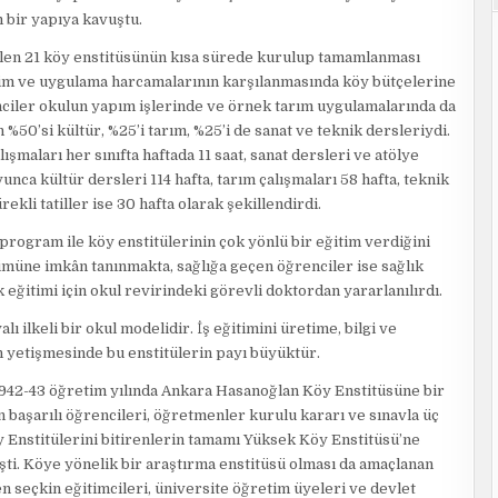
m bir yapıya kavuştu.
rülen 21 köy enstitüsünün kısa sürede kurulup tamamlanması
im ve uygulama harcamalarının karşılanmasında köy bütçelerine
nciler okulun yapım işlerinde ve örnek tarım uygulamalarında da
 %50’si kültür, %25’i tarım, %25’i de sanat ve teknik dersleriydi.
ışmaları her sınıfta haftada 11 saat, sanat dersleri ve atölye
oyunca kültür dersleri 114 hafta, tarım çalışmaları 58 hafta, teknik
rekli tatiller ise 30 hafta olarak şekillendirdi.
rogram ile köy enstitülerinin çok yönlü bir eğitim verdiğini
üne imkân tanınmakta, sağlığa geçen öğrenciler ise sağlık
eğitimi için okul revirindeki görevli doktordan yararlanılırdı.
ı ilkeli bir okul modelidir. İş eğitimini üretime, bilgi ve
 yetişmesinde bu enstitülerin payı büyüktür.
942-43 öğretim yılında Ankara Hasanoğlan Köy Enstitüsüne bir
 başarılı öğrencileri, öğretmenler kurulu kararı ve sınavla üç
r Köy Enstitülerini bitirenlerin tamamı Yüksek Köy Enstitüsü’ne
ti. Köye yönelik bir araştırma enstitüsü olması da amaçlanan
seçkin eğitimcileri, üniversite öğretim üyeleri ve devlet