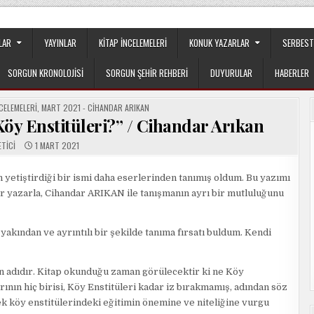
apılanmanın veya cemaatin güdümünde ya da tesirinde olmayan, tamamen
LAR
YAYINLAR
KITAP İNCELEMELERI
KONUK YAZARLAR
SERBEST
SORGUN KRONOLOJISI
SORGUN ŞEHIR REHBERI
DUYURULAR
HABERLER
CELEMELERI
,
MART 2021 - CIHANDAR ARIKAN
Köy Enstitüleri?” / Cihandar Arıkan
ETICI
1 MART 2021
yetiştirdiği bir ismi daha eserlerinden tanımış oldum. Bu yazımı
r yazarla, Cihandar ARIKAN ile tanışmanın ayrı bir mutluluğunu
yakından ve ayrıntılı bir şekilde tanıma fırsatı buldum. Kendi
ın adıdır. Kitap okunduğu zaman görülecektir ki ne Köy
ının hiç birisi, Köy Enstitüleri kadar iz bırakmamış, adından söz
ek köy enstitülerindeki eğitimin önemine ve niteliğine vurgu