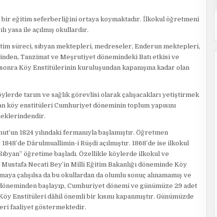
i bir eğitim seferberliğini ortaya koymaktadır. İlkokul öğretmeni
ı yasa ile açılmış okullardır.
itim süreci, sıbyan mektepleri, medreseler, Enderun mektepleri,
rinden, Tanzimat ve Meşrutiyet dönemindeki Batı etkisi ve
a sonra Köy Enstitülerinin kuruluşundan kapanışına kadar olan
lerde tarım ve sağlık görevlisi olarak çalışacakları yetiştirmek
an köy enstitüleri Cumhuriyet döneminin toplum yapısını
neklerindendir.
ut’un 1824 yılındaki fermanıyla başlamıştır. Öğretmen
1848’de Dârulmuallimin-i Rüşdi açılmıştır. 1868’de ise ilkokul
ıbyan” öğretime başladı. Özellikle köylerde ilkokul ve
Mustafa Necati Bey’in Milli Eğitim Bakanlığı döneminde Köy
aya çalışılsa da bu okullardan da olumlu sonuç alınamamış ve
lı döneminden başlayıp, Cumhuriyet dönemi ve günümüze 29 adet
öy Enstitüleri dâhil önemli bir kısmı kapanmıştır. Günümüzde
leri faaliyet göstermektedir.