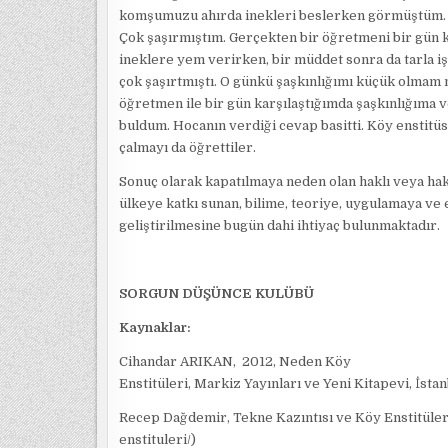
komşumuzu ahırda inekleri beslerken görmüştüm. Bir
Çok şaşırmıştım. Gerçekten bir öğretmeni bir gün ka
ineklere yem verirken, bir müddet sonra da tarla i
çok şaşırtmıştı. O günkü şaşkınlığımı küçük olmam n
öğretmen ile bir gün karşılaştığımda şaşkınlığıma 
buldum. Hocanın verdiği cevap basitti. Köy enstitüsü
çalmayı da öğrettiler.
Sonuç olarak kapatılmaya neden olan haklı veya ha
ülkeye katkı sunan, bilime, teoriye, uygulamaya ve
geliştirilmesine bugün dahi ihtiyaç bulunmaktadır.
SORGUN DÜŞÜNCE KULÜBÜ
Kaynaklar:
Cihandar ARIKAN, 2012, Neden Köy
Enstitüleri, Markiz Yayınları ve Yeni Kitapevi, İsta
Recep Dağdemir, Tekne Kazıntısı ve Köy Enstitüler
enstituleri/)