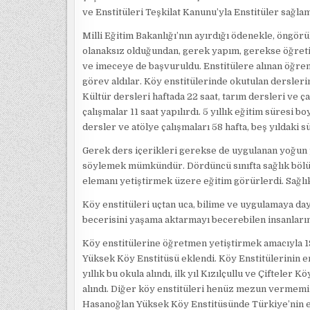
ve Enstitüleri Teşkilat Kanunu’yla Enstitüler sağla
Milli Eğitim Bakanlığı’nın ayırdığı ödenekle, öngö
olanaksız olduğundan, gerek yapım, gerekse öğret
ve imeceye de başvuruldu. Enstitülere alınan öğre
görev aldılar. Köy enstitülerinde okutulan derslerin
Kültür dersleri haftada 22 saat, tarım dersleri ve çal
çalışmalar 11 saat yapılırdı. 5 yıllık eğitim süresi b
dersler ve atölye çalışmaları 58 hafta, beş yıldaki sü
Gerek ders içerikleri gerekse de uygulanan yoğun p
söylemek mümkündür. Dördüncü sınıfta sağlık bölüm
elemanı yetiştirmek üzere eğitim görürlerdi. Sağlık 
Köy enstitüleri uçtan uca, bilime ve uygulamaya dayal
becerisini yaşama aktarmayı becerebilen insanların
Köy enstitülerine öğretmen yetiştirmek amacıyla 1
Yüksek Köy Enstitüsü eklendi. Köy Enstitülerinin en
yıllık bu okula alındı, ilk yıl Kızılçullu ve Çiftele
alındı. Diğer köy enstitüleri henüz mezun vermemiş
Hasanoğlan Yüksek Köy Enstitüsünde Türkiye’nin en 