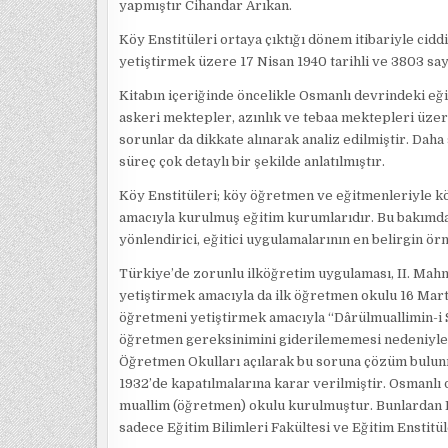
yapmıştır Cihandar Arıkan.
Köy Enstitüleri ortaya çıktığı dönem itibariyle cidd
yetiştirmek üzere 17 Nisan 1940 tarihli ve 3803 sayıl
Kitabın içeriğinde öncelikle Osmanlı devrindeki eğ
askeri mektepler, azınlık ve tebaa mektepleri üze
sorunlar da dikkate alınarak analiz edilmiştir. Dah
süreç çok detaylı bir şekilde anlatılmıştır.
Köy Enstitüleri; köy öğretmen ve eğitmenleriyle köy
amacıyla kurulmuş eğitim kurumlarıdır. Bu bakımd
yönlendirici, eğitici uygulamalarının en belirgin ör
Türkiye’de zorunlu ilköğretim uygulaması, II. Mahm
yetiştirmek amacıyla da ilk öğretmen okulu 16 Mart 
öğretmeni yetiştirmek amacıyla “Dârülmuallimin-i S
öğretmen gereksinimini giderilememesi nedeniyle 
Öğretmen Okulları açılarak bu soruna çözüm bulunm
1932’de kapatılmalarına karar verilmiştir. Osman
muallim (öğretmen) okulu kurulmuştur. Bunlardan K
sadece Eğitim Bilimleri Fakültesi ve Eğitim Enstitü