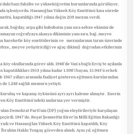
ra’daki bazı fakülte ve yükseköğretim kurumlarında görülüyor,
rında işleniyordu. Hasanoğlan Yüksek Köy Enstitüsü kısa sürede
nstitü, kapatıldığı 1947 yılına değin 209 mezun verdi.
rak, buğday, arpa gibi hububatın yanı sıra sebze ekimini de
lunmayan coğrafyaya akasya dikiminin yanı sıra, bağ, meyve
an hareketle köy enstitülerinin ve mezunlarının tarım üzerinde
bze,, meyve yetiştiriciliği ve ağaç dikimi) doğrudan etkilerinin
köy okullarında görev aldı. 1948’de Van’a bağlı Erciş’te açılanla
n kapatıldıkları 1953 yılına kadar 1.398’i bayan, 15.943’ü erkek
6-1947 yılları arasında faaliyet gösteren eğitmen kurslarından
 de 1.248 sağlık memuru yetişti.
 kuruluş ve kapanış öyküsünü ayrı ayrı kaleme almıştır. Eserin
n Köy Enstitüsü’ndeki anılarına yer vermiştir.
rulan Demokrat Parti’nin (DP) yoğun eleştirileriyle karşılaşan
eçirdi. 1947’de, Reşat Şemsettin Sirer’in Milli Eğitim Bakanlığı
uğradı ve Hasanoğlan Yüksek Köy Enstitüsü kapatıldı, Köy
i. İbrahim Hakkı Tonguç görevden alındı. Aynı yıl, eğitmen