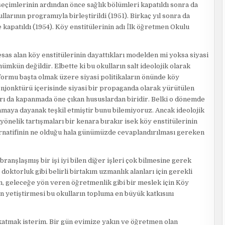
 seçimlerinin ardından önce sağlık bölümleri kapatıldı sonra da
larının programıyla birleştirildi (1951). Birkaç yıl sonra da
e kapatıldı (1954). Köy enstitülerinin adı İlk öğretmen Okulu
 esas alan köy enstitülerinin dayattıkları modelden mi yoksa siyasi
mkün değildir. Elbette ki bu okulların salt ideolojik olarak
eformu başta olmak üzere siyasi politikaların önünde köy
njonktürü içerisinde siyasi bir propaganda olarak yürütülen
arı da kapanmada öne çıkan hususlardan biridir. Belki o dönemde
maya dayanak teşkil etmiştir bunu bilemiyoruz. Ancak ideolojik
yönelik tartışmaları bir kenara bırakır isek köy enstitülerinin
rnatifinin ne olduğu hala günümüzde cevaplandırılması gereken
ranşlaşmış bir işi iyi bilen diğer işleri çok bilmesine gerek
ktorluk gibi belirli birtakım uzmanlık alanları için gerekli
ren, geleceğe yön veren öğretmenlik gibi bir meslek için Köy
n yetiştirmesi bu okulların topluma en büyük katkısını
katmak isterim. Bir gün evimize yakın ve öğretmen olan