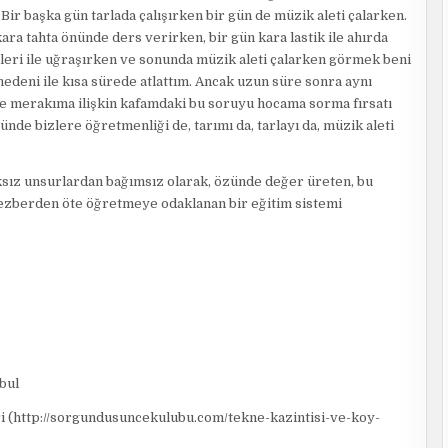
 başka gün tarlada çalışırken bir gün de müzik aleti çalarken.
ra tahta önünde ders verirken, bir gün kara lastik ile ahırda
şleri ile uğraşırken ve sonunda müzik aleti çalarken görmek beni
edeni ile kısa sürede atlattım. Ancak uzun süre sonra aynı
ve merakıma ilişkin kafamdaki bu soruyu hocama sorma fırsatı
nde bizlere öğretmenliği de, tarımı da, tarlayı da, müzik aleti
ksız unsurlardan bağımsız olarak, özünde değer üreten, bu
 ezberden öte öğretmeye odaklanan bir eğitim sistemi
nbul
i (http://sorgundusuncekulubu.com/tekne-kazintisi-ve-koy-