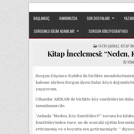
Skip
Sorgun Düşünce Kulübü, hiçbir partinin, ideolojik y
to
content
BAŞLANGIÇ
HAKKIMIZDA
SDK DOSYALARI
YAZAR
SORGUNLU BILIM ADAMLARI
SORGUN BIBLIYOGRAFYASI
POSTED
FATIH ŞAHBAZ
,
KITAP İN
IN
Kitap İncelemesi: “Neden, 
YÖN
Sorgun Düşünce Kulübü ile birlikte memleketimizin 
kaleme alırken Sorgun ilçesi Salur köyü doğumlu bi
yaşıyorum.
Cihandar ARIKAN ile birlikte köy enstitülerini daha 
tanımlaması ile;
“Aslında “Neden, Köy Enstitüleri?” sorusu bu kitab
Enstitülerinden önce, ne de sonraki eğitim kurumlar
ettirmemiş ve o boyutta ses getirmemiştir. “ diyer