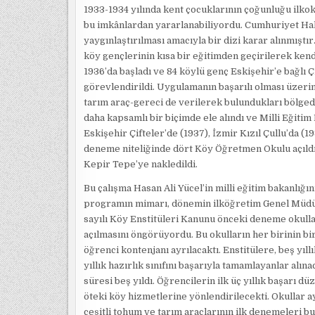
1933-1934 yılında kent çocuklarının çoğunluğu ilko
bu imkânlardan yararlanabiliyordu. Cumhuriyet Halk 
yaygınlaştırılması amacıyla bir dizi karar alınmıştı
köy gençlerinin kısa bir eğitimden geçirilerek ken
1936’da başladı ve 84 köylü genç Eskişehir’e bağlı Ç
görevlendirildi. Uygulamanın başarılı olması üzerin
tarım araç-gereci de verilerek bulundukları bölged
daha kapsamlı bir biçimde ele alındı ve Milli Eğitim
Eskişehir Çifteler’de (1937), İzmir Kızıl Çullu’da 
deneme niteliğinde dört Köy Öğretmen Okulu açıldı.
Kepir Tepe’ye nakledildi.
Bu çalışma Hasan Ali Yücel’in milli eğitim bakanlığın
programın mimarı, dönemin ilköğretim Genel Müdürü
sayılı Köy Enstitüleri Kanunu önceki deneme okulla
açılmasını öngörüyordu. Bu okulların her birinin bir
öğrenci kontenjanı ayrılacaktı. Enstitülere, beş yıllı
yıllık hazırlık sınıfını başarıyla tamamlayanlar al
süresi beş yıldı. Öğrencilerin ilk üç yıllık başarı d
öteki köy hizmetlerine yönlendirilecekti. Okullar ay
çeşitli tohum ve tarım araçlarının ilk denemeleri bur