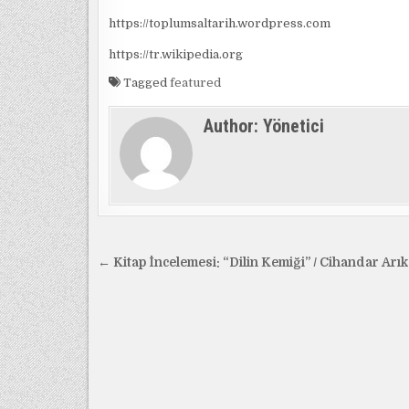
https://toplumsaltarih.wordpress.com
https://tr.wikipedia.org
Tagged
featured
Author:
Yönetici
Yazı
← Kitap İncelemesi: “Dilin Kemiği” / Cihandar Arı
gezinmesi