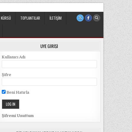
 sivil ve bağımsız bir oluşumdur.
 KÜRSÜ
TOPLANTILAR
İLETIŞIM
ÜYE GIRIŞI
Kullanıcı Adı
Şifre
Beni Hatırla
Şifremi Unuttum