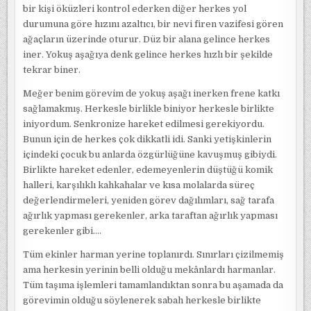
bir kişi öküzleri kontrol ederken diğer herkes yol
durumuna göre hızını azaltıcı, bir nevi firen vazifesi gören
ağaçların üzerinde oturur. Düz bir alana gelince herkes
iner. Yokuş aşağıya denk gelince herkes hızlı bir şekilde
tekrar biner.
Meğer benim görevim de yokuş aşağı inerken frene katkı
sağlamakmış. Herkesle birlikle biniyor herkesle birlikte
iniyordum. Senkronize hareket edilmesi gerekiyordu.
Bunun için de herkes çok dikkatli idi. Sanki yetişkinlerin
içindeki çocuk bu anlarda özgürlüğüne kavuşmuş gibiydi.
Birlikte hareket edenler, edemeyenlerin düştüğü komik
halleri, karşılıklı kahkahalar ve kısa molalarda süreç
değerlendirmeleri, yeniden görev dağılımları, sağ tarafa
ağırlık yapması gerekenler, arka taraftan ağırlık yapması
gerekenler gibi….
Tüm ekinler harman yerine toplanırdı. Sınırları çizilmemiş
ama herkesin yerinin belli olduğu mekânlardı harmanlar.
Tüm taşıma işlemleri tamamlandıktan sonra bu aşamada da
görevimin olduğu söylenerek sabah herkesle birlikte