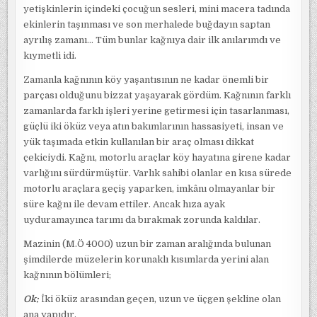
yetişkinlerin içindeki çocuğun sesleri, mini macera tadında
ekinlerin taşınması ve son merhalede buğdayın saptan
ayrılış zamanı… Tüm bunlar kağnıya dair ilk anılarımdı ve
kıymetli idi.
Zamanla kağnının köy yaşantısının ne kadar önemli bir
parçası olduğunu bizzat yaşayarak gördüm. Kağnının farklı
zamanlarda farklı işleri yerine getirmesi için tasarlanması,
güçlü iki öküz veya atın bakımlarının hassasiyeti, insan ve
yük taşımada etkin kullanılan bir araç olması dikkat
çekiciydi. Kağnı, motorlu araçlar köy hayatına girene kadar
varlığını sürdürmüştür. Varlık sahibi olanlar en kısa sürede
motorlu araçlara geçiş yaparken, imkânı olmayanlar bir
süre kağnı ile devam ettiler. Ancak hıza ayak
uyduramayınca tarımı da bırakmak zorunda kaldılar.
Mazinin (M.Ö 4000) uzun bir zaman aralığında bulunan
şimdilerde müzelerin korunaklı kısımlarda yerini alan
kağnının bölümleri;
Ok:
İki öküz arasından geçen, uzun ve üçgen şekline olan
ana yapıdır.