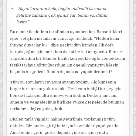
“Haydi torunum kalk, bugün mahsulü harmana
getirme zamanı! Çok işimiz var. Senin yardımın
lazım.”
Bu cümle ile dedem tarafından uyandırıldım. Bahsettikleri
işler yetişkin insanların yapacağı türdendi. “Neden bana
ihtiyaç duyarlar ki?” diye geçirirdim içimden. İlk defa
karşılaştığım için merakım da kat be kat artıyordu. Ben ne
yapabilirdim ki? Ekinler biçilirken eşekle öğle yemeklerini
(azık) tarlaya götürüyordum. En önemli yaptığım işlerin
başında bu gelirdi. Bunun dışında ne yapabilirdim ki?
Tüm bu soruların cevabını aramıyordum. Hiç kimsenin
böyle bir sorusu yoktu sanki. Herkesin bildiği bir şey için
ben de fazla gürültü etmeyeyim dedim. Dedem, amcam,
annem ve yengelerimle birlikte yüksek tepelerde bulunan
tarlamıza doğru yola çıktık.
Biçilen tarla yığınlar haline getirilmiş, toplanmıştı tüm
ekinler. Biz önden gittiğimiz için hazırlıklar yapılıyordu.
Ama benim, getir-götür dışında yine bir işim yoktu.