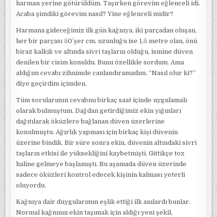
harman yerine götürüldüm. Taşırken görevim eğlenceli idi.
Acaba şimdiki görevim nasıl? Yine eğlenceli midir?
Harmana gideceğimiz ilk gün kağnıya, iki parçadan oluşan,
her bir parçası 50’şer cm, uzunluğu ise 1,5 metre olan, önü
biraz kalkık ve altında sivri taşların olduğu, ismine düven
denilen bir cisim konuldu. Bunu özellikle sordum. Ama
aldığım cevabı zihnimde canlandıramadım. “Nasıl olur ki?”
diye geçirdim içimden.
Tüm sorularımın cevabını birkaç saat içinde uygulamalı
olarak bulmuştum. Dağdan getirdiğimiz ekin yığınları
dağıtılarak öküzlere bağlanan düven üzerlerine
konulmuştu. Ağırlık yapması için birkaç kişi düvenin
üzerine bindik. Bir süre sonra ekin, düvenin altındaki sivri
taşların etkisi ile yüksekliğini kaybetmişti. Gittikçe toz
haline gelmeye başlamıştı. Bu aşamada düven üzerinde
sadece öküzleri kontrol edecek kişinin kalması yeterli
oluyordu.
Kağnıya dair duygularımın eşlik ettiği ilk anılardı bunlar.
Normal kağnının ekin taşımak için aldığı yeni şekil,