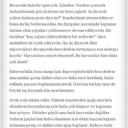
Bu sırada hala bir işim yok. İçimden “D
edem yanında
bulundurmak için öylesine mi beni çağırdı. Ya da evde
yalnız kalmayayım diye mi?
” Kandırılmak istemezdim ve
bunu da hiç beklemezdim. Bu duygular içerisinde kağnının
üstüne ekin yığınları yüklenmeye devam ediliyordu. Bir
taraftan “Kaç yığını yükleyebiliriz bir seferde?” diye
muhabbet de eşlik ediyordu. İki, üç diyerek fikir
alışverişleri devam ederken dedem tartışmaya son noktayı
koydu “
Hayvanlara eziyet etmemeli. Bu hayvanlar bize daha
çok lazım
”.
Sabırsızlıkla, bana hangi işin düşeceğini beklerken dedem
amcamdan, geniş dalları olan ve daha önce kesilmiş, hazır
edilmiş parçayı bağlamasını istedi. Üzerine birkaç tane de
büyük taş koymak için ayarlanmıştı.
Artık yola çıkma vakti. Yüksek tepelerden aşağı inerken
öküzlerin boyunlarına çok fazla yük biniyor ve kağnının
hızı artıyor. Öküzler güçlü ama hızlı hayvanlar değiller.
Onların güçlerinin heba olmaması için ekini taşıyan kağnın
arkasına geniş ve dalları olan ağaç bağlanır. Sadece önde