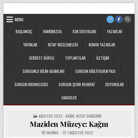
Skip
Sorgun Düşünce Kulübü, hiçbir partinin, ideolojik yapılanmanın
to
veya cemaatin güdümünde ya da tesirinde olmayan, tamamen
sivil ve bağımsız bir oluşumdur.
content
MENU
BAŞLANGIÇ
HAKKIMIZDA
SDK DOSYALARI
YAZARLAR
YAYINLAR
KITAP İNCELEMELERI
KONUK YAZARLAR
SERBEST KÜRSÜ
TOPLANTILAR
İLETIŞIM
SORGUNLU BILIM ADAMLARI
SORGUN BIBLIYOGRAFYASI
SORGUN KRONOLOJISI
SORGUN ŞEHIR REHBERI
DUYURULAR
HABERLER
POSTED
AĞUSTOS 2022 - KAĞNI
,
RECEP DAĞDEMIR
IN
Maziden Müzeye: Kağnı
YASIN66
1 AĞUSTOS 2022