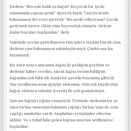
Dedem: “Nerede kaldı şu kağnı? Bu çocuk bir işi de
zamanında yapsın artık!” diyerek kızdı. Tam bu arada
babaannem devreye girerek: “Ne acele ediyorsun? Çocuk
getirmek üzere. Öküz yine huysuzluk etmiştir. Gelene
kadar buraları toplayalım.” dedi.
Vaktinde yerine getirilmeyen tüm işlere tepkisi büyük olan
dedemi yine babaannem sakinleştirmişti. Çünkü ona hiç
kızamazdı.
Bir süre sonra amcamın kağnı ile geldiğini gördüm ve
dedeme haber verdim. Ancak kağnı, benim bildiğim
kağnıdan çok faklı idi. Sanki bir gecede büyümüş gibiydi.
Yan taraflarına uzun ağaçlar eklenmiş. Dün çok küçük olan
kağnı, eklenen tahtalar (cerek) ile çok genişlemişti.
Amcam kağnıyı yığına yanaştırdı. Üstünde, dedemin bir ay
önce birkaç tanesinin bakımını yaptığı, birkaç tane de yeni
yaptığı anadutlar vardı. Anadutları yetişkinler ellerine
aldılar. Ve o tuhaf hâle gelen kağnın üzerine istiflemeye
başladılar.