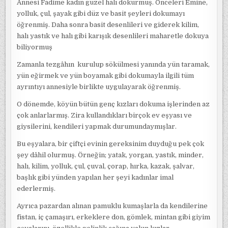
Annesi Fadime kadın güzel halı dokurmuş. Önceleri Emine,
yolluk, çul, şayak gibi düz ve basit şeyleri dokumayı
öğrenmiş. Daha sonra basit desenlileri ve giderek kilim,
halı yastık ve halı gibi karışık desenlileri maharetle dokuya
biliyormuş
Zamanla tezgâhın kurulup sökülmesi yanında yün taramak,
yün eğirmek ve yün boyamak gibi dokumayla ilgili tüm
ayrıntıyı annesiyle birlikte uygulayarak öğrenmiş.
O dönemde, köyün bütün genç kızları dokuma işlerinden az
çok anlarlarmış. Zira kullandıkları birçok ev eşyası ve
giysilerini, kendileri yapmak durumundaymışlar.
Bu eşyalara, bir çiftçi evinin gereksinim duyduğu pek çok
şey dâhil olurmuş. Örneğin; yatak, yorgan, yastık, minder,
halı, kilim, yolluk, çul, çuval, çorap, hırka, kazak, şalvar,
başlık gibi yünden yapılan her şeyi kadınlar imal
ederlermiş.
Ayrıca pazardan alınan pamuklu kumaşlarla da kendilerine
fistan, iç çamaşırı, erkeklere don, gömlek, mintan gibi giyim