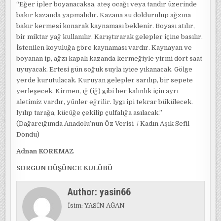
“Eğer ipler boyanacaksa, ateş ocağı veya tandır üzerinde
bakır kazanda yapmalıdır. Kazana su doldurulup ağzına
bakır kermesi konarak kaynaması beklenir. Boyası atılır,
bir miktar yağ kullanılır. Karıştırarak gelepler içine basılır.
İstenilen koyuluğa göre kaynaması vardır. Kaynayan ve
boyanan ip, ağzı kapalı kazanda kermeğiyle yirmi dört saat
uyuyacak. Ertesi gün soğuk suyla iyice yıkanacak. Gölge
yerde kurutulacak. Kuruyan gelepler sarılıp, bir sepete
yerleşecek. Kirmen, ığ (iğ) gibi her kalınlık için ayrı
aletimiz vardır, yünler eğrilir. lygı ipi tekrar bükülecek.
lyılıp tarağa, kücüğe çekilip çulfalığa asılacak.”
(Dağarcığımda Anadolu’nun Öz Verisi / Kadın Aşık Sefil
Döndü)
Adnan KORKMAZ
SORGUN DÜŞÜNCE KULÜBÜ
Author:
yasin66
İsim: YASİN AĞAN