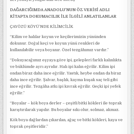
DAĞARCIĞIMDA ANADOLU’NUN ÖZ VERİSİ ADLI
KİTAPTA DOKUMACILIK İLE İLGİLİ ANLATILANLAR
ÇAYÖZÜ KÖYÜ’NDE KİLİMCİLİK
“Kilim ve halılar koyun ve keçilerimizin yününden
dokunur. Doğal keçi ve koyun yünü renkleri de
kullanılabilir veya boyanır. Özel tezgâhımız vardır.”
“Dokuyacağımız eşyaya göre ipi, gelepleri farklı kalınlıkta
ve büklümde ayrı ayrıdır. Halı ipi kalın eğrilir. Kilim ipi
ondan biraz daha ince eğrilir. Yastık, heybe ondan da biraz
daha ince eğrilir. Şalvar, başlık, kayma kuşak saç teli gibi
ince eğrilir. Tezgâha atkı ipi kıvrak eğrilir. Geçki ipi yefek
eğrilir.”
“Boyalar – kök boya derler – çeşitli bitki kökleri ile toprak
karıştırılarak yapılır. Bu boyalar sıkı olur, solmaz, akmaz.
Kök boya dağlardan çıkarılan, ağaç ve bitki kökleri, kaya ve
toprak çeşitleridir.”