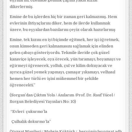
eşyalarını, özellikle gelinlik çağına yakın kızlar
dikerlermiş.
Emine de bu işlerden hiç bir zaman geri kalmazmış. Hem
evlerinin ihtiyaçlarını diker, hem de ilerde kullanmak
üzere, bu eşyalardan bazılarını çeyiz olarak hazırlarmış
Emine, tek kızını en iyi biçimde eğitmek, her işi öğretmek,
onun kimseden geri kalmamasını sağlamak için elinden
gelen çabayı gösteriyordu. Tekmile ileride çok güzel
kanaviçe işleyecek, oya örecek, yün taramayı, boyamayı ve
eğirmeyi öğrenecek, yolluk, çul ve kilim dokuyacak ve
ayrıca güzel yemek yapmayı, çamaşır yıkamayı, velhasıl
hemen her türlü ev işini mükemmel bir şekilde
öğrenecekti.”
(Sorgun’dan Çıktım Yola / Anılarım /Prof. Dr. Rauf Yücel /
Sorgun Belediyesi Yayınları No: 10)
“Evleri çukurmo’la
Çulhalık dokurmo’la”
(Yozgat Manileri / Muhsin Köktürk / heryönüyleyozgat adlı