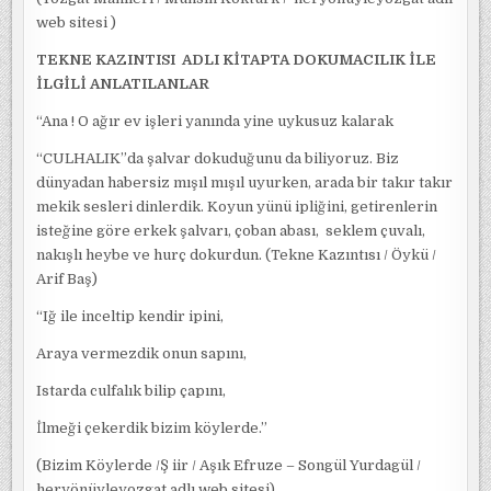
web sitesi )
TEKNE KAZINTISI ADLI KİTAPTA DOKUMACILIK İLE
İLGİLİ ANLATILANLAR
“Ana ! O ağır ev işleri yanında yine uykusuz kalarak
“CULHALIK”da şalvar dokuduğunu da biliyoruz. Biz
dünyadan habersiz mışıl mışıl uyurken, arada bir takır takır
mekik sesleri dinlerdik. Koyun yünü ipliğini, getirenlerin
isteğine göre erkek şalvarı, çoban abası, seklem çuvalı,
nakışlı heybe ve hurç dokurdun. (Tekne Kazıntısı / Öykü /
Arif Baş)
“Iğ ile inceltip kendir ipini,
Araya vermezdik onun sapını,
Istarda culfalık bilip çapını,
İlmeği çekerdik bizim köylerde.”
(Bizim Köylerde /Ş iir / Aşık Efruze – Songül Yurdagül /
heryönüyleyozgat adlı web sitesi)