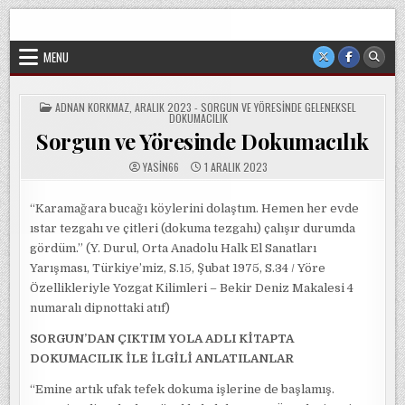
Skip
Sorgun Düşünce Kulübü, hiçbir partinin, ideolojik yapılanmanın
to
veya cemaatin güdümünde ya da tesirinde olmayan, tamamen
sivil ve bağımsız bir oluşumdur.
content
MENU
POSTED
ADNAN KORKMAZ
,
ARALIK 2023 - SORGUN VE YÖRESINDE GELENEKSEL
IN
DOKUMACILIK
Sorgun ve Yöresinde Dokumacılık
YASIN66
1 ARALIK 2023
“Karamağara bucağı köylerini dolaştım. Hemen her evde
ıstar tezgahı ve çitleri (dokuma tezgahı) çalışır durumda
gördüm.” (Y. Durul, Orta Anadolu Halk El Sanatları
Yarışması, Türkiye’miz, S.15, Şubat 1975, S.34 / Yöre
Özellikleriyle Yozgat Kilimleri – Bekir Deniz Makalesi 4
numaralı dipnottaki atıf)
SORGUN’DAN ÇIKTIM YOLA ADLI KİTAPTA
DOKUMACILIK İLE İLGİLİ ANLATILANLAR
“Emine artık ufak tefek dokuma işlerine de başlamış.