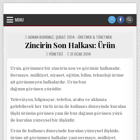
Skip
Sorgun Düşünce Kulübü, hiçbir partinin, ideolojik yapılanmanın
to
veya cemaatin güdümünde ya da tesirinde olmayan, tamamen
sivil ve bağımsız bir oluşumdur.
content
MENU
POSTED
ADNAN KORKMAZ
,
ŞUBAT 2014 - ÜRETMEK & TÜKETMEK
IN
Zincirin Son Halkası: Ürün
YÖNETICI
31 OCAK 2014
Ürün, görünmez bir zincirin son ve görünür halkasıdır.
Sermaye, mülkiyet, siyaset, eğitim, bilim, teknoloji ürüne
ait görünmeyen halkalardır. Ürün
buz
dağının
görünen yüzüdür.
Televizyon, bilgisayar, telefon, araba ve aklınıza
gelebilecek her türlü ürün ile kullanıcı düzeyinde kurulan
ilişki ürünün görünen yanı ile
buz dağının
görünen yüzü
ile kurulan yüzeysel bir ilişkidir.
Ürün ile kullanıcı düzeyinde kurulan yüzeysel ilişkide,
ürüne ait görünmez halkalar yani sermaye, mülkiyet,