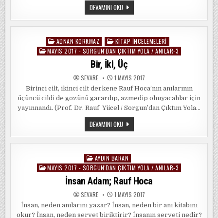
KITAP
DEVAMINI OKU
İNCELEMESI:
“SORGUN’DAN
ÇIKTIM
YOLA
–
ADNAN KORKMAZ
KITAP İNCELEMELERI
Posted
ANILAR
3″
MAYIS 2017 - SORGUN'DAN ÇIKTIM YOLA / ANILAR-3
in
/
Bir, İki, Üç
RAUF
YÜCEL
SEVARE
1 MAYIS 2017
Birinci cilt, ikinci cilt derkene Rauf Hoca’nın anılarının
üçüncü cildi de gozünü garardıp, azmedip ohuyacahlar için
yayınnandı. (Prof. Dr. Rauf Yücel / Sorgun’dan Çıktım Yola…
BIR,
DEVAMINI OKU
İKI,
ÜÇ
AYDIN BARAN
Posted
MAYIS 2017 - SORGUN'DAN ÇIKTIM YOLA / ANILAR-3
in
İnsan Adam; Rauf Hoca
SEVARE
1 MAYIS 2017
İnsan, neden anılarını yazar? İnsan, neden bir anı kitabını
okur? İnsan, neden servet biriktirir? İnsanın serveti nedir?