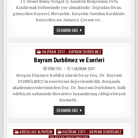
1.1. Genel Bakış Yozgat İç Anadolu Bölgesinin Orta
Kızılırmak bölümünde yer almaktadır. Doğudan Sivas,
güneyden Kayseri, Nevşehir, Kırşehir; batıdan Kırıkkale;
kuzeyden ise Amasya, Çorum ve…
YOZGAT’TA
DEVAMINI OKU
TARIM
VE
HAYVANCILIK
HAZIRAN 2017 - BAYRAM DURBILMEZ
Posted
in
Bayram Durbilmez ve Eserleri
YÖNETICI
1 HAZIRAN 2017
Sorgun Düşünce Kulübü olarak bu ay Doç. Dr. Bayram
DURBİLMEZ’in eserlerini değerlendirdik. Sorgunlu
akademisyenlerimizden Doç. Dr. Bayram Durbilmez, halk
edebiyatı sahasında literatüre kazandırmış olduğu birçok
kıymetli…
BAYRAM
DEVAMINI OKU
DURBILMEZ
VE
ESERLERI
ABDULLAH ALPAYDIN
HAZIRAN 2017 - BAYRAM DURBILMEZ
Posted
KITAP İNCELEMELERI
in