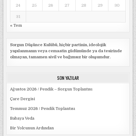
24
25
26
27
28
29
30
31
« Tem
Sorgun Düşünce Kulübü, hiçbir partinin, ideolojik
yapılanmanın veya cemaatin güdümünde ya da tesirinde
olmayan, tamamen sivil ve bağımsız bir oluşumdur.
SON YAZILAR
Ağustos 2026 / Pendik – Sorgun Toplantısı
Çare Dergisi
Temmuz 2026 / Pendik Toplantısı
Babaya Veda
Bir Yolcunun Ardından