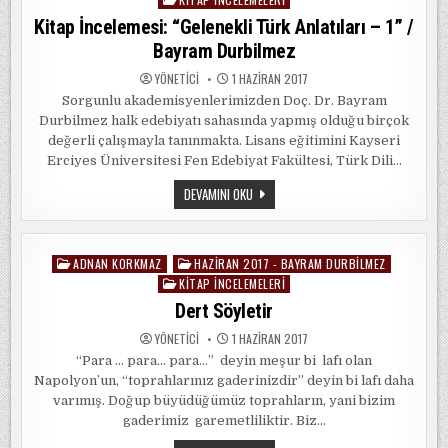
Kitap İncelemesi: “Gelenekli Türk Anlatıları – 1” /
Bayram Durbilmez
YÖNETICI
1 HAZIRAN 2017
Sorgunlu akademisyenlerimizden Doç. Dr. Bayram
Durbilmez halk edebiyatı sahasında yapmış olduğu birçok
değerli çalışmayla tanınmakta. Lisans eğitimini Kayseri
Erciyes Üniversitesi Fen Edebiyat Fakültesi, Türk Dili…
KITAP
DEVAMINI OKU
İNCELEMESI:
“GELENEKLI
TÜRK
ANLATILARI
–
ADNAN KORKMAZ
HAZIRAN 2017 - BAYRAM DURBILMEZ
Posted
1”
/
KITAP İNCELEMELERI
in
BAYRAM
Dert Söyletir
DURBILMEZ
YÖNETICI
1 HAZIRAN 2017
“Para … para… para…” deyin meşur bi lafı olan
Napolyon’un, “toprahlarınız gaderinizdir” deyin bi lafı daha
varımış. Doğup büyüdüğümüz toprahların, yani bizim
gaderimiz garemetliliktir. Biz…