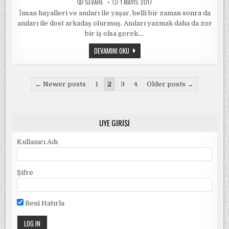
SEVARE
1 MAYIS 2017
İnsan hayalleri ve anıları ile yaşar, belli bir zaman sonra da
anıları ile dost arkadaş olurmuş. Anıları yazmak daha da zor
bir iş olsa gerek….
HAŞIM
DEVAMINI OKU
DEDE’NIN
ELMALARINDAN
ÇIKTIM
YOLA
Yazı
← Newer posts
1
2
3
4
Older posts →
sayfalandırması
ÜYE GIRIŞI
Kullanıcı Adı
Şifre
Beni Hatırla