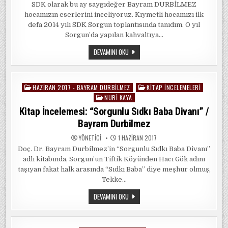
SDK olarak bu ay saygıdeğer Bayram DURBİLMEZ
hocamızın eserlerini inceliyoruz. Kıymetli hocamızı ilk
defa 2014 yılı SDK Sorgun toplantısında tanıdım. O yıl
Sorgun’da yapılan kahvaltıya…
DUR/BILMEZ
DEVAMINI OKU
HAZIRAN 2017 - BAYRAM DURBILMEZ
KITAP İNCELEMELERI
Posted
NURI KAYA
in
Kitap İncelemesi: “Sorgunlu Sıdkı Baba Divanı” /
Bayram Durbilmez
YÖNETICI
1 HAZIRAN 2017
Doç. Dr. Bayram Durbilmez’in “Sorgunlu Sıdkı Baba Divanı”
adlı kitabında, Sorgun’un Tiftik Köyünden Hacı Gök adını
taşıyan fakat halk arasında “Sıdkı Baba” diye meşhur olmuş,
Tekke…
KITAP
DEVAMINI OKU
İNCELEMESI:
“SORGUNLU
SIDKI
BABA