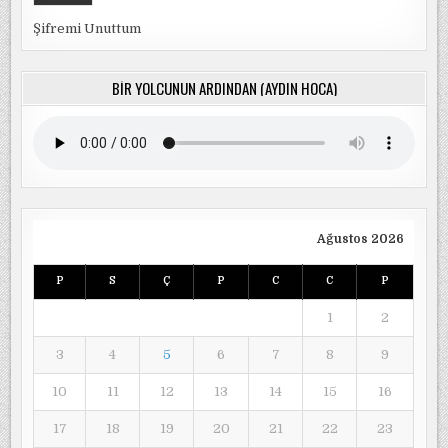
Şifremi Unuttum
BIR YOLCUNUN ARDINDAN (AYDIN HOCA)
Ağustos 2026
P
S
Ç
P
C
C
P
1
2
3
4
5
6
7
8
9
10
11
12
13
14
15
16
17
18
19
20
21
22
23