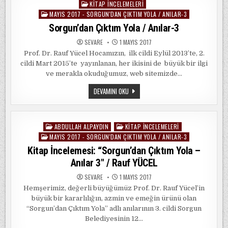
DIVANI”
KITAP İNCELEMELERI
Posted
/
BAYRAM
MAYIS 2017 - SORGUN'DAN ÇIKTIM YOLA / ANILAR-3
in
DURBILMEZ
Sorgun’dan Çıktım Yola / Anılar-3
SEVARE
1 MAYIS 2017
Prof. Dr. Rauf Yücel Hocamızın, ilk cildi Eylül 2013’te, 2.
cildi Mart 2015’te yayınlanan, her ikisini de büyük bir ilgi
ve merakla okuduğumuz, web sitemizde…
SORGUN’DAN
DEVAMINI OKU
ÇIKTIM
YOLA
/
ANILAR-
3
ABDULLAH ALPAYDIN
KITAP İNCELEMELERI
Posted
MAYIS 2017 - SORGUN'DAN ÇIKTIM YOLA / ANILAR-3
in
Kitap İncelemesi: “Sorgun’dan Çıktım Yola –
Anılar 3″ / Rauf YÜCEL
SEVARE
1 MAYIS 2017
Hemşerimiz, değerli büyüğümüz Prof. Dr. Rauf Yücel’in
büyük bir kararlılığın, azmin ve emeğin ürünü olan
“Sorgun’dan Çıktım Yola” adlı anılarının 3. cildi Sorgun
Belediyesinin 12…