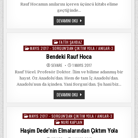
Rauf Hocamın anılarını içeren üçüncü kitabı elime
geçtiğinde…
İNSAN
DEVAMINI OKU
ADAM;
RAUF
HOCA
FATIH ŞAHBAZ
Posted
MAYIS 2017 - SORGUN'DAN ÇIKTIM YOLA / ANILAR-3
in
Bendeki Rauf Hoca
SEVARE
1 MAYIS 2017
Rauf Yücel. Profesör Doktor. İlim ve bilime adanmış bir
hayat. Öz Anadolu’dan. Hem de tam İç Anadolu’dan.
Anadolu’nun da içinden. Yani Sorgun’dan. Şu hani biz…
BENDEKI
DEVAMINI OKU
RAUF
HOCA
MAYIS 2017 - SORGUN'DAN ÇIKTIM YOLA / ANILAR-3
Posted
NURI KAPLAN
in
Haşim Dede’nin Elmalarından Çıktım Yola