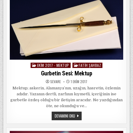
EKIM 2017 - MEKTUP
FATIH ŞAHBAZ
Posted
in
Gurbetin Sesi: Mektup
SEVARE
1 EKIM 2017
Mektup; askerin, Alamanya’nın, uzağın, hasretin, özlemin
adıdır. Yazanın dertli, zarfının kıymetli, içeriğinin ise
gurbetle özdeş olduğu bir iletişim aracıdır. Ne yazdığından
öte, ne okunduğu ve…
GURBETIN
DEVAMINI OKU
SESI:
MEKTUP