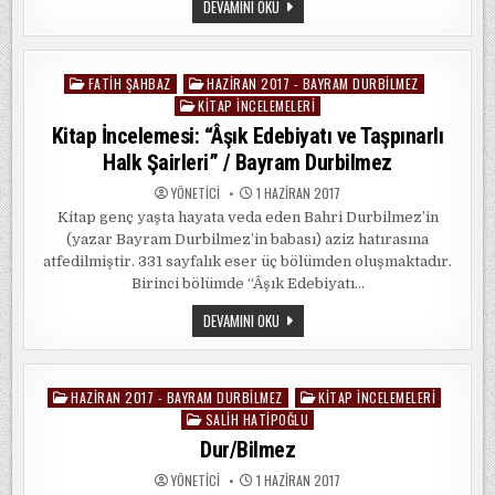
DERT
DEVAMINI OKU
SÖYLETIR
FATIH ŞAHBAZ
HAZIRAN 2017 - BAYRAM DURBILMEZ
Posted
KITAP İNCELEMELERI
in
Kitap İncelemesi: “Âşık Edebiyatı ve Taşpınarlı
Halk Şairleri” / Bayram Durbilmez
YÖNETICI
1 HAZIRAN 2017
Kitap genç yaşta hayata veda eden Bahri Durbilmez’in
(yazar Bayram Durbilmez’in babası) aziz hatırasına
atfedilmiştir. 331 sayfalık eser üç bölümden oluşmaktadır.
Birinci bölümde “Âşık Edebiyatı…
KITAP
DEVAMINI OKU
İNCELEMESI:
“ÂŞIK
EDEBIYATI
VE
TAŞPINARLI
HAZIRAN 2017 - BAYRAM DURBILMEZ
KITAP İNCELEMELERI
Posted
HALK
ŞAIRLERI”
SALIH HATIPOĞLU
in
/
Dur/Bilmez
BAYRAM
DURBILMEZ
YÖNETICI
1 HAZIRAN 2017