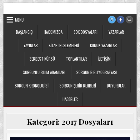
Skip
Sorgun Düşünce Kulübü, hiçbir partinin, ideolojik yapılanmanın
to
veya cemaatin güdümünde ya da tesirinde olmayan, tamamen
sivil ve bağımsız bir oluşumdur.
content
MENU
BAŞLANGIÇ
HAKKIMIZDA
SDK DOSYALARI
YAZARLAR
YAYINLAR
KITAP İNCELEMELERI
KONUK YAZARLAR
SERBEST KÜRSÜ
TOPLANTILAR
İLETIŞIM
SORGUNLU BILIM ADAMLARI
SORGUN BIBLIYOGRAFYASI
SORGUN KRONOLOJISI
SORGUN ŞEHIR REHBERI
DUYURULAR
HABERLER
Kategori:
2017 Dosyaları