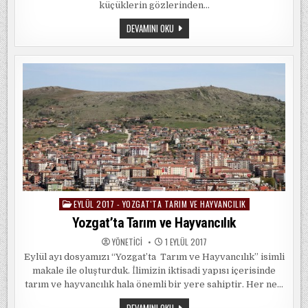
küçüklerin gözlerinden…
ÖZLEMEYI
DEVAMINI OKU
ÖZLEMEK
EYLÜL 2017 - YOZGAT'TA TARIM VE HAYVANCILIK
Posted
in
Yozgat’ta Tarım ve Hayvancılık
YÖNETICI
1 EYLÜL 2017
Eylül ayı dosyamızı “Yozgat’ta Tarım ve Hayvancılık” isimli
makale ile oluşturduk. İlimizin iktisadi yapısı içerisinde
tarım ve hayvancılık hala önemli bir yere sahiptir. Her ne…
YOZGAT’TA
DEVAMINI OKU