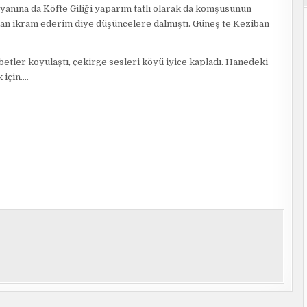
ın yanına da Köfte Giliği yaparım tatlı olarak da komşusunun
ndan ikram ederim diye düşüncelere dalmıştı. Güneş te Keziban
hbetler koyulaştı, çekirge sesleri köyü iyice kapladı. Hanedeki
 için….