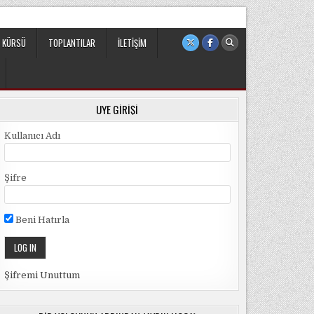
 sivil ve bağımsız bir oluşumdur.
 KÜRSÜ
TOPLANTILAR
İLETIŞIM
ÜYE GIRIŞI
Kullanıcı Adı
Şifre
Beni Hatırla
Şifremi Unuttum