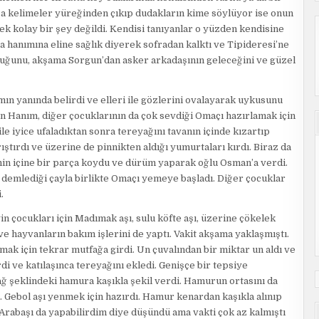
nca kelimeler yüreğinden çıkıp dudakların kime söylüyor ise onun
k kolay bir şey değildi. Kendisi tanıyanlar o yüzden kendisine
 hanımına eline sağlık diyerek sofradan kalktı ve Tipideresi’ne
lduğunu, akşama Sorgun’dan asker arkadaşının geleceğini ve güzel
n yanında belirdi ve elleri ile gözlerini ovalayarak uykusunu
n Hanım, diğer çocuklarının da çok sevdiği Omaçı hazırlamak için
ile iyice ufaladıktan sonra tereyağını tavanın içinde kızartıp
ıştırdı ve üzerine de pinnikten aldığı yumurtaları kırdı. Biraz da
nin içine bir parça koydu ve dürüm yaparak oğlu Osman’a verdi.
demlediği çayla birlikte Omaçı yemeye başladı. Diğer çocuklar
.
n çocukları için Madımak aşı, sulu köfte aşı, üzerine çökelek
 ve hayvanların bakım işlerini de yaptı. Vakit akşama yaklaşmıştı.
k için tekrar mutfağa girdi. Un çuvalından bir miktar un aldı ve
di ve katılaşınca tereyağını ekledi. Genişçe bir tepsiye
dağ şeklindeki hamura kaşıkla şekil verdi. Hamurun ortasını da
. Gebol aşı yenmek için hazırdı. Hamur kenardan kaşıkla alınıp
 Arabaşı da yapabilirdim diye düşündü ama vakti çok az kalmıştı