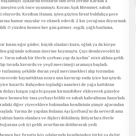
aşlamıştı. Işıklarını bozkırın tam orta yerine Karalık’a
n güneşten çok önce uyanmıştı. Kocası Âşık Memmet, sabah
li oluyordu. Keziban Hanım, işten güçten fırsat buldukça gece
klarına hamur mayalar ve ekmek ederdi. 2 kız çocuğunu doyurmak
di. O yüzden hemen her gün gatmer, eşgili, yağlı bazlama,
bir kısmı sığır güder, küçük olanları kuzu, oğlak ya da körpe
den güğümle sobanın üzerine koymuştu. Çayı demleyecekti ki
 Yarın sabah bir Herle çorbası yap da içelim” sözü aklına geldi.
lıp tavada kavurdu ve yeşil mercimeği aramaya başladı.
e tuzlanmış şekilde duran yeşil mercimekleri alıp tozundan
tencerede kaynattıktan sonra unu kavurup suda iyice karıştırdı.
yice kızarttı. Bahçeden topladığı naneleri de yağa kattıktan
 dolayı kızgın yağa bi goşam kırmızıbiber ekleyerek güzelce
şince hemen bir tasa çorbayı böldü ve sabah kahvaltısını hazırladı.
radaki diğer yiyeceklere bakmadan kendisinin şimşir ağacından
aşladı. Yarma ile yapılan Bulama Aşı (çorbası)’nı da severdi ama
oğuktan hasta olanlara ve dişleri dökülmüş ihtiyarlara Herle
oğazına çok iyi geldi, avurtlarını doldurarak yedi.
 hemen her fırsatta köy odalarında kendisinden türkü ya da bir