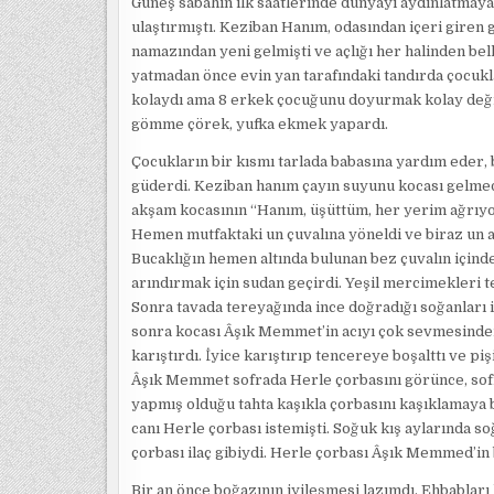
Güneş sabahın ilk saatlerinde dünyayı aydınlatmaya b
ulaştırmıştı. Keziban Hanım, odasından içeri gire
namazından yeni gelmişti ve açlığı her halinden bel
yatmadan önce evin yan tarafındaki tandırda çocu
kolaydı ama 8 erkek çocuğunu doyurmak kolay değil
gömme çörek, yufka ekmek yapardı.
Çocukların bir kısmı tarlada babasına yardım eder, 
güderdi. Keziban hanım çayın suyunu kocası gelme
akşam kocasının “Hanım, üşüttüm, her yerim ağrıyor.
Hemen mutfaktaki un çuvalına yöneldi ve biraz un a
Bucaklığın hemen altında bulunan bez çuvalın içind
arındırmak için sudan geçirdi. Yeşil mercimekleri 
Sonra tavada tereyağında ince doğradığı soğanları i
sonra kocası Âşık Memmet’in acıyı çok sevmesinden
karıştırdı. İyice karıştırıp tencereye boşalttı ve pi
Âşık Memmet sofrada Herle çorbasını görünce, sof
yapmış olduğu tahta kaşıkla çorbasını kaşıklamaya b
canı Herle çorbası istemişti. Soğuk kış aylarında s
çorbası ilaç gibiydi. Herle çorbası Âşık Memmed’in b
Bir an önce boğazının iyileşmesi lazımdı. Ehbabları