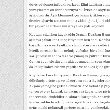
deyiş söylemesini bekliyorlardı. Elini kulağına atı
yüreğini tam on ikiden vuruyordu. İrticalen söyleme
âşık diyordu. Âşık Memmed, çorbasını içtikten sonra
demirci Şuayip Ustanın yanına gideceğini, işleri o
bir şeyler hazırlamasını isteyerek yola koyuldu.
Kapıdan çıkarken küçük oğlu Osman, Keziban Hanımı
açmaya çalışırken Omaç istiyorum ben dedi. Keziba
bayatlamış ve sert yufkaları tandırdan alarak elleri 
küçük parçalar haline gelmiş yufkaları bir güzel kar
karıştırdıktan sonra taze ve yumuşak yufkanın biri
Osman sevinçle dürümü aldı ve annesinin sonradan 
da kalkıp kahvaltılarını yaptılar ve herkes işine gitti
Köyde herkese bir iş vardı. Keziban Hanım, öğleleyi
dökülmüş erişte aşı ve dü çorbası yaptı. Ev işlerini
Akşam yemeğine gelecek misafirlere Gebol aşı yapma
tencereye su katarak katılaşıncaya kadar iyice pişir
tencerenin içindekilerini aktardı karıştırdı. Yanar
krater şeklinde açtı. İçine tereyağlı pekmezi koydu
ortasındaki pekmezli şerbete batırılıp yenilecekti.