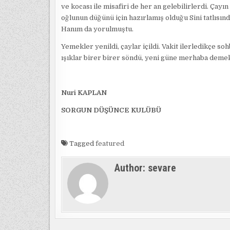
ve kocası ile misafiri de her an gelebilirlerdi. Çay
oğlunun düğünü için hazırlamış olduğu Sini tatlısı
Hanım da yorulmuştu.
Yemekler yenildi, çaylar içildi. Vakit ilerledikçe so
ışıklar birer birer söndü, yeni güne merhaba demek
Nuri KAPLAN
SORGUN DÜŞÜNCE KULÜBÜ
Tagged
featured
Author:
sevare