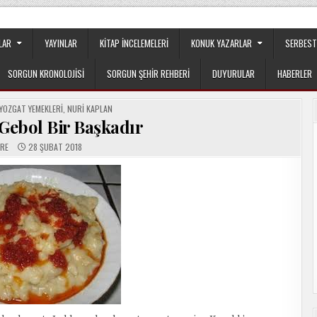
apılanmanın veya cemaatin güdümünde ya da tesirinde olmayan, tamamen
LAR
YAYINLAR
KITAP İNCELEMELERI
KONUK YAZARLAR
SERBEST
SORGUN KRONOLOJISI
SORGUN ŞEHIR REHBERI
DUYURULAR
HABERLER
 YOZGAT YEMEKLERI
,
NURI KAPLAN
 Gebol Bir Başkadır
RE
28 ŞUBAT 2018