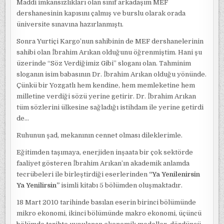
Maddi imkansızlıkları olan sınıf arkadaşım MEF
dershanesinin kapısını çalmış ve burslu olarak orada
üniversite sınavına hazırlanmıştı.
Sonra Yurtiçi Kargo’nun sahibinin de MEF dershanelerinin
sahibi olan İbrahim Arıkan olduğunu öğrenmiştim. Hani şu
üzerinde “Söz Verdiğimiz Gibi” sloganı olan. Tahminim
sloganın isim babasının Dr. İbrahim Arıkan olduğu yönünde.
Çünkü bir Yozgatlı hem kendine, hem memleketine hem
milletine verdiği sözü yerine getirir. Dr. İbrahim Arıkan
tüm sözlerini ülkesine sağladığı istihdam ile yerine getirdi
de…
Ruhunun şad, mekanının cennet olması dileklerimle.
Eğitimden taşımaya, enerjiden inşaata bir çok sektörde
faaliyet gösteren İbrahim Arıkan’ın akademik anlamda
tecrübeleri ile birleştirdiği eserlerinden
“Ya Yenilenirsin
Ya Yenilirsin”
isimli kitabı 5 bölümden oluşmaktadır.
18 Mart 2010 tarihinde basılan eserin birinci bölümünde
mikro ekonomi, ikinci bölümünde makro ekonomi, üçüncü