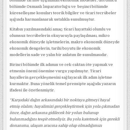
bölümde tarihte uygulanan ekonomik modeller, dördüncü
bölümde Osmanlı İmparatorluğu ve beşinci bölümde
küreselleşme konuları teorik bilgiler ve ticari tecrübeler
ışığında harmanlanarak ustalıkla sunulmuştur.
Kitabın yazılmasındaki amaç; ticari hayattaki olumlu ve
olumsuz tecrübelerin okuyucuyla paylaşılması, mikro
ekonomik düzeyde işletmelerin, makro ekonomik düzeyde
ekonomik dengelerin, tarihi boyutu ile ekonomik
modellerin sade ve yalın bir anlatım ile sunulmasıdır.
Birinci bölümde ilk adımın ve cek-caktan öte yapmak ve
etmenin önemi önemine vurgu yapılmıştır. Ticari
hayallerin gerçekleşmesini sağlayacak ilk adım işletme
kurmaktır. Buna yönelik temel prensipte aşağıda yazarın
ifadesi ile özetlenmiştir.
“Karşıdaki dağın arkasındaki bir noktaya gitmeyi hayal
etmiş olalım; hayalimizi gerçekleştirmek için
yola çıkmadan
önce, dağın arkasına gidilecek bir yolun bulunup
bulunmadığını tespit etmeliyiz. Bu yolu katetmek için gerekli
donanıma, ulaşım aracına sahip olup olmadığımızı