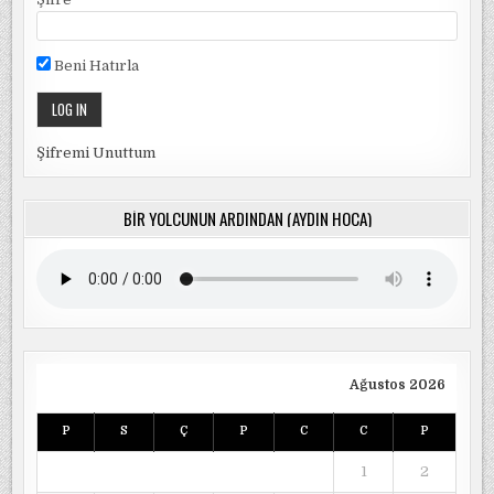
Beni Hatırla
Şifremi Unuttum
BIR YOLCUNUN ARDINDAN (AYDIN HOCA)
Ağustos 2026
P
S
Ç
P
C
C
P
1
2