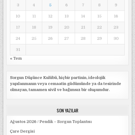
3
4
5
6
7
8
9
10
11
12
13
14
15
16
17
18
19
20
21
22
23
24
25
26
27
28
29
30
31
« Tem
Sorgun Düşünce Kulübü, hiçbir partinin, ideolojik
yapılanmanın veya cemaatin güdümünde ya da tesirinde
olmayan, tamamen sivil ve bağımsız bir oluşumdur.
SON YAZILAR
Ağustos 2026 / Pendik – Sorgun Toplantısı
Çare Dergisi