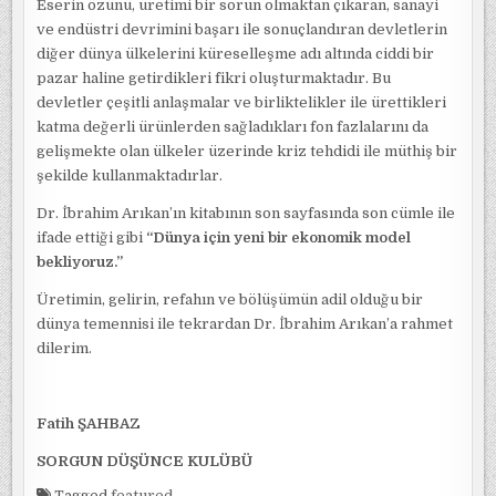
Eserin özünü, üretimi bir sorun olmaktan çıkaran, sanayi
ve endüstri devrimini başarı ile sonuçlandıran devletlerin
diğer dünya ülkelerini küreselleşme adı altında ciddi bir
pazar haline getirdikleri fikri oluşturmaktadır. Bu
devletler çeşitli anlaşmalar ve birliktelikler ile ürettikleri
katma değerli ürünlerden sağladıkları fon fazlalarını da
gelişmekte olan ülkeler üzerinde kriz tehdidi ile müthiş bir
şekilde kullanmaktadırlar.
Dr. İbrahim Arıkan’ın kitabının son sayfasında son cümle ile
ifade ettiği gibi
“Dünya için yeni bir ekonomik model
bekliyoruz.”
Üretimin, gelirin, refahın ve bölüşümün adil olduğu bir
dünya temennisi ile tekrardan Dr. İbrahim Arıkan’a rahmet
dilerim.
Fatih ŞAHBAZ
SORGUN DÜŞÜNCE KULÜBÜ
Tagged
featured