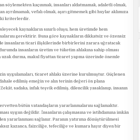
alan söylemekten kaçınmak, insanları aldatmamak, adaletli olmak,
an ayrılmamak, vefalı olmak, aşırı gitmemek gibi huylar aklımıza
ki kriterlerdir.
esleyecek kaynakların sınırlı oluşu, hem üretimde hem
almalarını gerektirir. Buna göre kaynakların dikkatsiz ve özensiz
e insanların ticari ilişkilerinde birbirlerini zarara uğratacak
urumda insanların üretim ve tüketim ahlakına sahip olması
den uzak durma, makul fiyattan ticaret yapma üzerinde önemle
in uygulamaları, ticaret ahlakı üzerine kurulmuştur. Güçlenen
hale edilmiş emeğin ve alın terinin değeri ön plana
ekât, sadaka, infak teşvik edilmiş, dilencilik yasaklanıp, insanın
servetten bütün vatandaşların yararlanmalarını sağlamaktır.
ması uygun değildir. İnsanların çalışmasına ve istihdamına imkân
den yararlanması sağlanır. Paranın yatırıma dönüştürülmesi
ksız kazanca, faizciliğe, tefeciliğe ve kumara hayır diyen bir