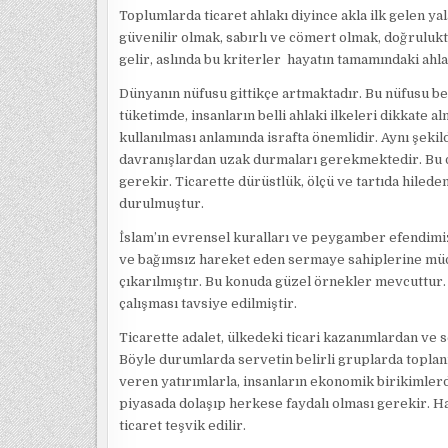
Toplumlarda ticaret ahlakı diyince akla ilk gelen y
güvenilir olmak, sabırlı ve cömert olmak, doğrulukt
gelir, aslında bu kriterler hayatın tamamındaki ahla
Dünyanın nüfusu gittikçe artmaktadır. Bu nüfusu b
tüketimde, insanların belli ahlaki ilkeleri dikkate 
kullanılması anlamında israfta önemlidir. Aynı şekild
davranışlardan uzak durmaları gerekmektedir. Bu d
gerekir. Ticarette dürüstlük, ölçü ve tartıda hile
durulmuştur.
İslam’ın evrensel kuralları ve peygamber efendimiz
ve bağımsız hareket eden sermaye sahiplerine müda
çıkarılmıştır. Bu konuda güzel örnekler mevcuttur. Z
çalışması tavsiye edilmiştir.
Ticarette adalet, ülkedeki ticari kazanımlardan ve 
Böyle durumlarda servetin belirli gruplarda toplan
veren yatırımlarla, insanların ekonomik birikimler
piyasada dolaşıp herkese faydalı olması gerekir. Ha
ticaret teşvik edilir.