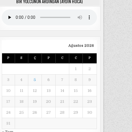
BIR YOLCUNUN ARDINDAN (AYDIN HOCA)
Ağustos 2026
P
S
Ç
P
C
C
P
1
2
3
4
5
6
7
8
9
10
11
12
13
14
15
16
17
18
19
20
21
22
23
24
25
26
27
28
29
30
31
« Tem