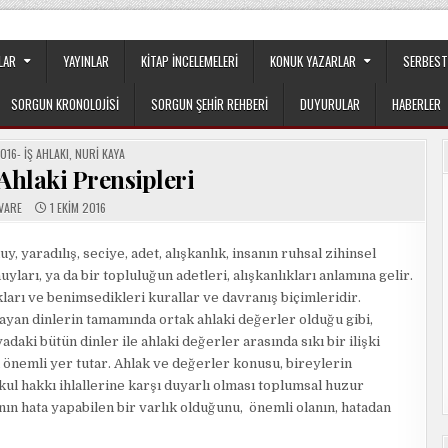
apılanmanın veya cemaatin güdümünde ya da tesirinde olmayan, tamamen
LAR
YAYINLAR
KITAP İNCELEMELERI
KONUK YAZARLAR
SERBEST
SORGUN KRONOLOJISI
SORGUN ŞEHIR REHBERI
DUYURULAR
HABERLER
ED
016- İŞ AHLAKI
,
NURI KAYA
 Ahlaki Prensipleri
VARE
1 EKIM 2016
, yaradılış, seciye, adet, alışkanlık, insanın ruhsal zihinsel
yları, ya da bir topluluğun adetleri, alışkanlıkları anlamına gelir.
arı ve benimsedikleri kurallar ve davranış biçimleridir.
ayan dinlerin tamamında ortak ahlaki değerler olduğu gibi,
adaki bütün dinler ile ahlaki değerler arasında sıkı bir ilişki
 önemli yer tutar. Ahlak ve değerler konusu, bireylerin
kul hakkı ihlallerine karşı duyarlı olması toplumsal huzur
ın hata yapabilen bir varlık olduğunu, önemli olanın, hatadan