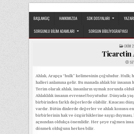
Skip
Sorgun Düşünce Kulübü, hiçbir partinin, ideolojik y
to
content
BAŞLANGIÇ
HAKKIMIZDA
SDK DOSYALARI
YAZAR
SORGUNLU BILIM ADAMLARI
SORGUN BIBLIYOGRAFYASI
POST
EKIM 2
IN
Ticaretin
SE
Ahlak, Arapça “hulk” kelimesinin çoğuludur. Hulk; huy
halleri anlamına gelir. Bu manada ahlak bir insanın hu
Terim olarak ahlak, insanların uymak zorunda oldukl
Ahlaklılık insanın evrensel boyutudur. Dünyada yaş
birbirinden farklı değerlerde olabilir. Kısacası düny
vardır. Bütün dinlerde değerler ve ahlak konusu en
birbirlerinin hak ve özgürlüklerine saygı duyması, 
açısından oldukça önemlidir. Her şeye rağmen insan
dönmek olduğunu herkes bilir.