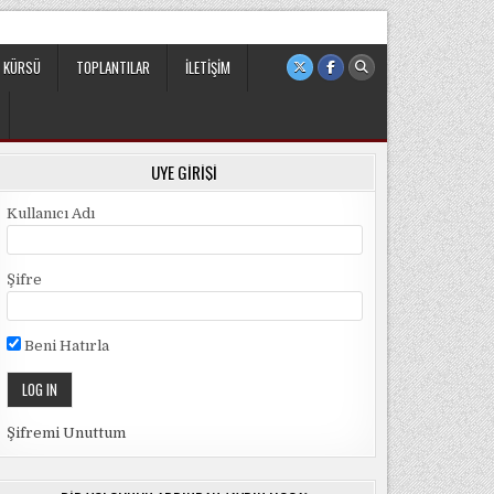
 sivil ve bağımsız bir oluşumdur.
 KÜRSÜ
TOPLANTILAR
İLETIŞIM
ÜYE GIRIŞI
Kullanıcı Adı
Şifre
Beni Hatırla
Şifremi Unuttum