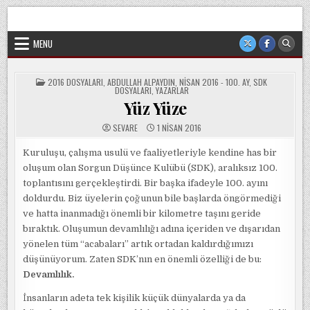
Skip
Sorgun Düşünce Kulübü, hiçbir partinin, ideolojik yapılanmanın
to
veya cemaatin güdümünde ya da tesirinde olmayan, tamamen
sivil ve bağımsız bir oluşumdur.
content
MENU
POSTED
2016 DOSYALARI
,
ABDULLAH ALPAYDIN
,
NISAN 2016 - 100. AY
,
SDK
IN
DOSYALARI
,
YAZARLAR
Yüz Yüze
SEVARE
1 NISAN 2016
Kuruluşu, çalışma usulü ve faaliyetleriyle kendine has bir
oluşum olan Sorgun Düşünce Kulübü (SDK), aralıksız 100.
toplantısını gerçekleştirdi. Bir başka ifadeyle 100. ayını
doldurdu. Biz üyelerin çoğunun bile başlarda öngörmediği
ve hatta inanmadığı önemli bir kilometre taşını geride
bıraktık. Oluşumun devamlılığı adına içeriden ve dışarıdan
yönelen tüm “acabaları” artık ortadan kaldırdığımızı
düşünüyorum. Zaten SDK’nın en önemli özelliği de bu:
Devamlılık.
İnsanların adeta tek kişilik küçük dünyalarda ya da