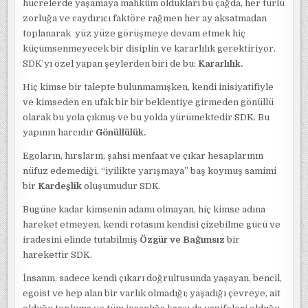
hücrelerde yaşamaya mahkûm oldukları bu çağda, her türlü
zorluğa ve caydırıcı faktöre rağmen her ay aksatmadan
toplanarak yüz yüze görüşmeye devam etmek hiç
küçümsenmeyecek bir disiplin ve kararlılık gerektiriyor.
SDK’yı özel yapan şeylerden biri de bu:
Kararlılık.
Hiç kimse bir talepte bulunmamışken, kendi inisiyatifiyle
ve kimseden en ufak bir bir beklentiye girmeden gönüllü
olarak bu yola çıkmış ve bu yolda yürümektedir SDK. Bu
yapının harcıdır
Gönüllülük.
Egoların, hırsların, şahsi menfaat ve çıkar hesaplarının
nüfuz edemediği, “iyilikte yarışmaya” baş koymuş samimi
bir
Kardeşlik
oluşumudur SDK.
Bugüne kadar kimsenin adamı olmayan, hiç kimse adına
hareket etmeyen, kendi rotasını kendisi çizebilme gücü ve
iradesini elinde tutabilmiş
Özgür ve Bağımsız
bir
harekettir SDK.
İnsanın, sadece kendi çıkarı doğrultusunda yaşayan, bencil,
egoist ve hep alan bir varlık olmadığı; yaşadığı çevreye, ait