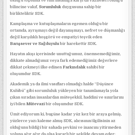
olduğu topluma ve tüm insanlığa karşı da vazifeleri olduğu
bilincine vakıf,
Sorumluluk
duygusuna sahip bir
birlikteliktir SDK.
Kamplaşma ve kutuplaşmaların egemen olduğu bir
ortamda, ayrışmayı değil dayanışmayı, nefret ve düşmanlığı
değil karşılıklı hoşgörü ve empatiyi teşvik eden
Barışsever
ve Sağduyulu
bir harekettir SDK.
Hayatın akışı içerisinde unuttuğumuz, önemsemediğimiz,
dikkate almadığımız veya fark edemediğimiz değerlere
dikkat çekmeyi ilke edinen
Farkındalık
sahibi bir
oluşumdur SDK.
Akademik ya da ilmi vasıfları olmadığı halde “Düşünce
Kulübü” gibi sorumluluk yükleyen bir tanımlamayla yola
çıkan sıradan insanlardan müteşekkil, haddini ve sınırlarını
iyi bilen
Mütevazi
bir oluşumdur SDK.
Ümit ediyorum ki, bugüne kadar yüz kez bir araya gelmiş,
yüzlerce yazı kaleme almış SDK, alıcısının/ilgilisinin az
olduğunu bildiği bir sahada şevkini ve inancını yitirmeden
yoluna ağır ağır da olsa kararlı bir şekilde devam eder;