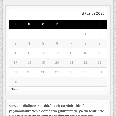
Ağustos 2026
P
S
Ç
P
C
C
P
1
2
3
4
5
6
7
8
9
10
11
12
13
14
15
16
17
18
19
20
21
22
23
24
25
26
27
28
29
30
31
« Tem
Sorgun Düşünce Kulübü, hiçbir partinin, ideolojik
yapılanmanın veya cemaatin güdümünde ya da tesirinde