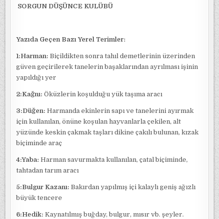
SORGUN DÜŞÜNCE KULÜBÜ
Yazıda Geçen Bazı Yerel Terimler:
1:Harman:
Biçildikten sonra tahıl demetlerinin üzerinden
güven geçirilerek tanelerin başaklarından ayrılması işinin
yapıldığı yer
2:Kağnı:
Öküzlerin koşulduğu yük taşıma aracı
3:Düğen:
Harmanda ekinlerin sapı ve tanelerini ayırmak
için kullanılan, önüne koşulan hayvanlarla çekilen, alt
yüzünde keskin çakmak taşları dikine çakılı bulunan, kızak
biçiminde araç
4:Yaba:
Harman savurmakta kullanılan, çatal biçiminde,
tahtadan tarım aracı
5:Bulgur Kazanı:
Bakırdan yapılmış içi kalaylı geniş ağızlı
büyük tencere
6:Hedik:
Kaynatılmış buğday, bulgur, mısır vb. şeyler.