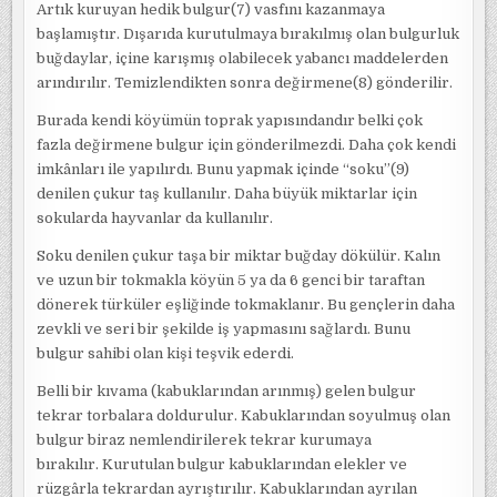
Artık kuruyan hedik bulgur(7) vasfını kazanmaya
başlamıştır. Dışarıda kurutulmaya bırakılmış olan bulgurluk
buğdaylar, içine karışmış olabilecek yabancı maddelerden
arındırılır. Temizlendikten sonra değirmene(8) gönderilir.
Burada kendi köyümün toprak yapısındandır belki çok
fazla değirmene bulgur için gönderilmezdi. Daha çok kendi
imkânları ile yapılırdı. Bunu yapmak içinde “soku”(9)
denilen çukur taş kullanılır. Daha büyük miktarlar için
sokularda hayvanlar da kullanılır.
Soku denilen çukur taşa bir miktar buğday dökülür. Kalın
ve uzun bir tokmakla köyün 5 ya da 6 genci bir taraftan
dönerek türküler eşliğinde tokmaklanır. Bu gençlerin daha
zevkli ve seri bir şekilde iş yapmasını sağlardı. Bunu
bulgur sahibi olan kişi teşvik ederdi.
Belli bir kıvama (kabuklarından arınmış) gelen bulgur
tekrar torbalara doldurulur. Kabuklarından soyulmuş olan
bulgur biraz nemlendirilerek tekrar kurumaya
bırakılır. Kurutulan bulgur kabuklarından elekler ve
rüzgârla tekrardan ayrıştırılır. Kabuklarından ayrılan