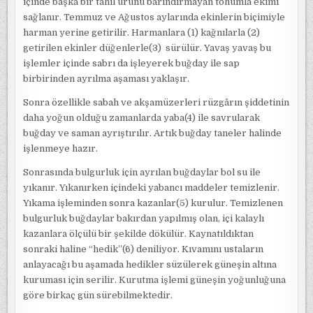
içinde başka bir tahıl ürünü barındırmayan tohumla ekimi
sağlanır. Temmuz ve Ağustos aylarında ekinlerin biçimiyle
harman yerine getirilir. Harmanlara (1) kağnılarla (2)
getirilen ekinler düğenlerle(3) sürülür. Yavaş yavaş bu
işlemler içinde sabrı da işleyerek buğday ile sap
birbirinden ayrılma aşaması yaklaşır.
Sonra özellikle sabah ve akşamüzerleri rüzgârın şiddetinin
daha yoğun olduğu zamanlarda yaba(4) ile savrularak
buğday ve saman ayrıştırılır. Artık buğday taneler halinde
işlenmeye hazır.
Sonrasında bulgurluk için ayrılan buğdaylar bol su ile
yıkanır. Yıkanırken içindeki yabancı maddeler temizlenir.
Yıkama işleminden sonra kazanlar(5) kurulur. Temizlenen
bulgurluk buğdaylar bakırdan yapılmış olan, içi kalaylı
kazanlara ölçülü bir şekilde dökülür. Kaynatıldıktan
sonraki haline “hedik”(6) deniliyor. Kıvamını ustaların
anlayacağı bu aşamada hedikler süzülerek güneşin altına
kuruması için serilir. Kurutma işlemi güneşin yoğunluğuna
göre birkaç gün sürebilmektedir.