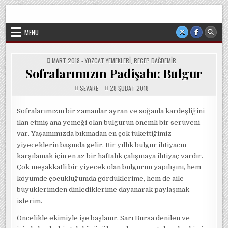
Skip
Sorgun Düşünce Kulübü, hiçbir partinin, ideolojik yapılanmanın
to
veya cemaatin güdümünde ya da tesirinde olmayan, tamamen
sivil ve bağımsız bir oluşumdur.
content
MENU
POSTED
MART 2018 - YOZGAT YEMEKLERI
,
RECEP DAĞDEMIR
IN
Sofralarımızın Padişahı: Bulgur
SEVARE
28 ŞUBAT 2018
Sofralarımızın bir zamanlar ayran ve soğanla kardeşliğini
ilan etmiş ana yemeği olan bulgurun önemli bir serüveni
var. Yaşamımızda bıkmadan en çok tükettiğimiz
yiyeceklerin başında gelir. Bir yıllık bulgur ihtiyacın
karşılamak için en az bir haftalık çalışmaya ihtiyaç vardır.
Çok meşakkatli bir yiyecek olan bulgurun yapılışını, hem
köyümde çocukluğumda gördüklerime, hem de aile
büyüklerimden dinlediklerime dayanarak paylaşmak
isterim.
Öncelikle ekimiyle işe başlanır. Sarı Bursa denilen ve