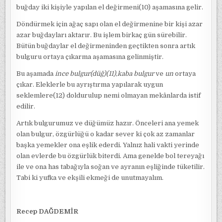
buğday iki kişiyle yapılan el değirmeni(10) aşamasına gelir.
Döndürmek için ağaç sapı olan el değirmenine bir kişi azar
azar buğdayları aktarır. Bu işlem birkaç gün sürebilir.
Bütün buğdaylar el değirmeninden geçtikten sonra artık
bulguru ortaya çıkarma aşamasına gelinmiştir.
Bu aşamada
ince bulgur(düğ)(11)
,
kaba bulgur
ve
un
ortaya
çıkar. Eleklerle bu ayrıştırma yapılarak uygun
seklemlere(12) doldurulup nemi olmayan mekânlarda istif
edilir.
Artık bulgurumuz ve düğümüz hazır. Önceleri ana yemek
olan bulgur, özgürlüğü o kadar sever ki çok az zamanlar
başka yemekler ona eşlik ederdi. Yalnız hali vakti yerinde
olan evlerde bu özgürlük biterdi. Ama genelde bol tereyağı
ile ve ona has tabağıyla soğan ve ayranın eşliğinde tüketilir.
Tabi ki yufka ve ekşili ekmeği de unutmayalım.
Recep DAĞDEMİR