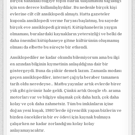
Birçok sahadaki bilgiye toplu olarak ulaşılmasını sağladığı
için son derece kullanılışlıydılar. Bu nedenle birçok kişi
evlerine cilt cilt ansiklopedi almıştı. Hatta gazeteler
kuponla ansiklopedi verme furyası başlatmış, bu sayede
birçok eve ansiklopedi girmişti. Kütüphanelerin yaygın
olmaması, buralardaki kaynakların yetersizliği ve belki de
daha önemlisi kütüphaneye gitme kültürünün oluşmamış
olması da elbette bu süreçte bir etkendi.
Ansiklopediler ne kadar okundu bilemiyorum ama bu ilgi
en azından bilginin kıymetinin anlaşıldığına dair bir
göstergeydi. Buna da şükür demek lazım. Zamanla modası
geçen ansiklopediler, internet çağıyla beraber tamamen
tarih oldu neredeyse… Matbu yayınlar artık evlerde birer
yük gibi görünür hale geldi. Çünkü artık Google vb. arama
motorları var ve bilgiye ulaşmak çok daha hızlı, çok daha
kolay ve çok daha zahmetsiz. Tüm bu imkânların içine
doğan yeni kuşak, 1980’lerde öğrencilik yapan bizlerin ve
bizden öncekilerin bir ev ödevi için kaynak bulmaya
çalışırken ne kadar zorlandığını kolay kolay
anlayamayacaktır.