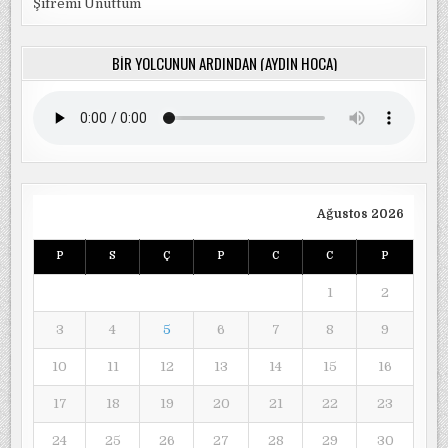
Şifremi Unuttum
BIR YOLCUNUN ARDINDAN (AYDIN HOCA)
Ağustos 2026
P
S
Ç
P
C
C
P
1
2
3
4
5
6
7
8
9
10
11
12
13
14
15
16
17
18
19
20
21
22
23
24
25
26
27
28
29
30