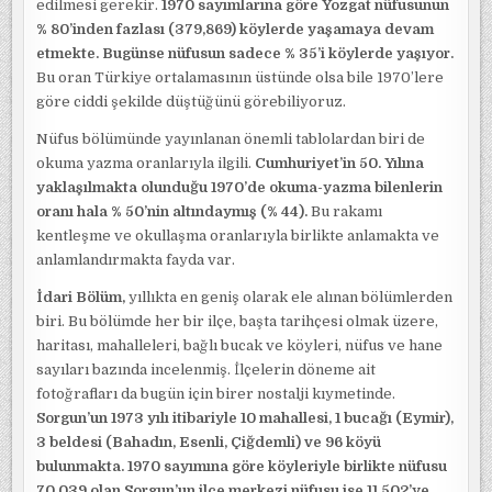
edilmesi gerekir.
1970 sayımlarına göre Yozgat nüfusunun
% 80’inden fazlası (379,869) köylerde yaşamaya devam
etmekte. Bugünse nüfusun sadece % 35’i köylerde yaşıyor.
Bu oran Türkiye ortalamasının üstünde olsa bile 1970’lere
göre ciddi şekilde düştüğünü görebiliyoruz.
Nüfus bölümünde yayınlanan önemli tablolardan biri de
okuma yazma oranlarıyla ilgili.
Cumhuriyet’in 50. Yılına
yaklaşılmakta olunduğu 1970’de okuma-yazma bilenlerin
oranı hala % 50’nin altındaymış (% 44).
Bu rakamı
kentleşme ve okullaşma oranlarıyla birlikte anlamakta ve
anlamlandırmakta fayda var.
İdari Bölüm,
yıllıkta en geniş olarak ele alınan bölümlerden
biri. Bu bölümde her bir ilçe, başta tarihçesi olmak üzere,
haritası, mahalleleri, bağlı bucak ve köyleri, nüfus ve hane
sayıları bazında incelenmiş. İlçelerin döneme ait
fotoğrafları da bugün için birer nostalji kıymetinde.
Sorgun’un 1973 yılı itibariyle 10 mahallesi, 1 bucağı (Eymir),
3 beldesi (Bahadın, Esenli, Çiğdemli) ve 96 köyü
bulunmakta. 1970 sayımına göre köyleriyle birlikte nüfusu
70,039 olan Sorgun’un ilçe merkezi nüfusu ise 11,502’ye