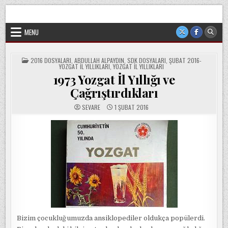
Skip
Sorgun Düşünce Kulübü, hiçbir partinin, ideolojik yapılanmanın
to
veya cemaatin güdümünde ya da tesirinde olmayan, tamamen
sivil ve bağımsız bir oluşumdur.
content
MENU
POSTED
2016 DOSYALARI
,
ABDULLAH ALPAYDIN
,
SDK DOSYALARI
,
ŞUBAT 2016-
IN
YOZGAT İL YILLIKLARI
,
YOZGAT İL YILLIKLARI
1973 Yozgat İl Yıllığı ve
Çağrıştırdıkları
SEVARE
1 ŞUBAT 2016
Bizim çocukluğumuzda ansiklopediler oldukça popülerdi.