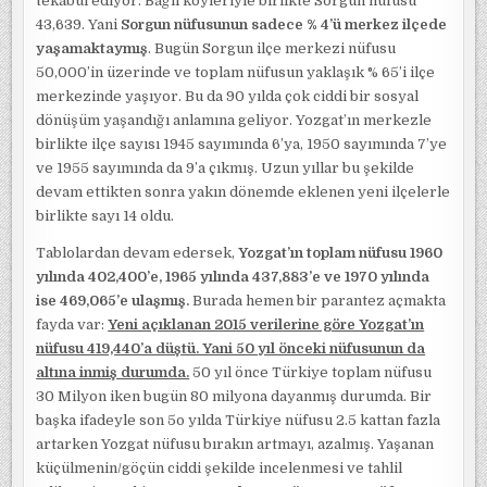
tekabül ediyor. Bağlı köyleriyle birlikte Sorgun nüfusu
43,639. Yani
Sorgun nüfusunun sadece % 4’ü merkez ilçede
yaşamaktaymış
. Bugün Sorgun ilçe merkezi nüfusu
50,000’in üzerinde ve toplam nüfusun yaklaşık % 65’i ilçe
merkezinde yaşıyor. Bu da 90 yılda çok ciddi bir sosyal
dönüşüm yaşandığı anlamına geliyor. Yozgat’ın merkezle
birlikte ilçe sayısı 1945 sayımında 6’ya, 1950 sayımında 7’ye
ve 1955 sayımında da 9’a çıkmış. Uzun yıllar bu şekilde
devam ettikten sonra yakın dönemde eklenen yeni ilçelerle
birlikte sayı 14 oldu.
Tablolardan devam edersek,
Yozgat’ın toplam nüfusu 1960
yılında 402,400’e, 1965 yılında 437,883’e ve 1970 yılında
ise 469,065’e ulaşmış.
Burada hemen bir parantez açmakta
fayda var:
Yeni açıklanan 2015 verilerine göre Yozgat’ın
nüfusu 419,440’a düştü. Yani 50 yıl önceki nüfusunun da
altına inmiş durumda.
50 yıl önce Türkiye toplam nüfusu
30 Milyon iken bugün 80 milyona dayanmış durumda. Bir
başka ifadeyle son 5o yılda Türkiye nüfusu 2.5 kattan fazla
artarken Yozgat nüfusu bırakın artmayı, azalmış. Yaşanan
küçülmenin/göçün ciddi şekilde incelenmesi ve tahlil