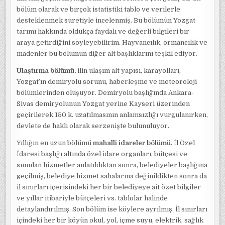
bölüm olarak ve birçok istatistiki tablo ve verilerle
desteklenmek suretiyle incelenmiş. Bu bölümün Yozgat
tarımı hakkında oldukça faydalı ve değerli bilgileri bir
araya getirdiğini söyleyebilirim. Hayvancılık, ormancılık ve
madenler bu bölümün diğer alt başlıklarını teşkil ediyor.
Ulaştırma bölümü,
ilin ulaşım alt yapısı, karayolları,
Yozgat’ın demiryolu sorunu, haberleşme ve meteoroloji
bölümlerinden oluşuyor. Demiryolu başlığında Ankara-
Sivas demiryolunun Yozgat yerine Kayseri üzerinden
geçirilerek 150 k. uzatılmasının anlamsızlığı vurgulanırken,
devlete de haklı olarak serzenişte bulunuluyor.
Yıllığın en uzun bölümü
mahalli idareler bölümü
. İl Özel
İdaresi başlığı altında özel idare organları, bütçesi ve
sunulan hizmetler anlatıldıktan sonra, belediyeler başlığına
geçilmiş, belediye hizmet sahalarına değinildikten sonra da
il sınırları içerisindeki her bir belediyeye ait özet bilgiler
ve yıllar itibariyle bütçeleri vs. tablolar halinde
detaylandırılmış. Son bölüm ise köylere ayrılmış. İl sınırları
içindeki her bir köyün okul, yol, içme suyu, elektrik, sağlık