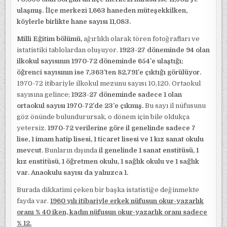
ulaşmış. İlçe merkezi 1,663 haneden müteşekkilken,
köylerle birlikte hane sayısı 11,083.
Milli Eğitim bölümü,
ağırlıklı olarak tören fotoğrafları ve
istatistiki tablolardan oluşuyor.
1923-27 döneminde 94 olan
ilkokul sayısının 1970-72 döneminde 654’e ulaştığı;
öğrenci sayısının ise 7,363’ten 82,791’e çıktığı görülüyor.
1970-72 itibariyle ilkokul mezunu sayısı 10,120. Ortaokul
sayısına gelince;
1923-27 döneminde sadece 1 olan
ortaokul sayısı 1970-72’de 23’e çıkmış.
Bu sayı il nüfusunu
göz önünde bulundurursak, o dönem için bile oldukça
yetersiz.
1970-72 verilerine göre il genelinde sadece 7
lise, 1 imam hatip lisesi, 1 ticaret lisesi ve 1 kız sanat okulu
mevcut.
Bunların dışında
il genelinde 1 sanat enstitüsü, 1
kız enstitüsü, 1 öğretmen okulu, 1 sağlık okulu ve 1 sağlık
var. Anaokulu sayısı da yalnızca 1.
Burada dikkatimi çeken bir başka istatistiğe değinmekte
fayda var.
1960 yılı itibariyle erkek nüfusun okur-yazarlık
oranı % 40 iken, kadın nüfusun okur-yazarlık oranı sadece
% 12.