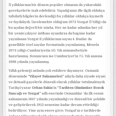
İl yıllıklarının bir dönem popüler olmasını da yukarıdaki
gerekçelerle izah edebiliriz. Yaşadığımız ille ilgili oldukça
tafsilatlı bilgilerin derlendiği bu yıllıklar oldukça kıymetli
ve faydalıydı. İncelemekte olduğum 1973 Yozgat İl Yıllığı da
bu açıdan değerli bir nüsha. Her ne kadar adından her yıl
bir yenisi çıkıyor intibası uyandırsa da bugüne kadar
yayınlanan Yozgat il yıllıklarının sayısı 4. Bunlar da
genellikle özel sayılar formatında yayınlanmış. Mesela
1973 yıllığı Cumhuriyetin 50. Yılı münasebetiyle
hazırlanmış. Sonuncusu ise Cumhuriyet’in 75. Yılı anısına
1998 yılında yayınlanmış.
Yıllık geleneği aslında çok eskilere dayanıyor. Osmanlı
döneminde
“Vilayet Salnameleri”
adıyla daha ziyade siyasi
ve iktisadi gayelerle düzenli olarak yıllıklar tutulmaktaydı.
Tarihçi/yazar
Orhan Sakin
’in
“Tarihten Günümüze Bozok
Sancağı ve Yozgat”
adlı eserinde Osmanlılar ’da ilk resmi
salnamenin 1847 yılında yayınlandığı ve düzenli bir şekilde
ve geliştirilerek 1912 senesine kadar devam ettirildiği
belirtiliyor. Yine aynı esere göre; Yozgat’ın o tarihlerde