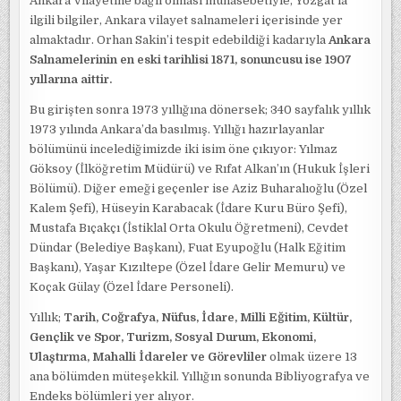
Ankara Vilayetine bağlı olması münasebetiyle, Yozgat’la
ilgili bilgiler, Ankara vilayet salnameleri içerisinde yer
almaktadır. Orhan Sakin’i tespit edebildiği kadarıyla
Ankara
Salnamelerinin en eski tarihlisi 1871, sonuncusu ise 1907
yıllarına aittir.
Bu girişten sonra 1973 yıllığına dönersek; 340 sayfalık yıllık
1973 yılında Ankara’da basılmış. Yıllığı hazırlayanlar
bölümünü incelediğimizde iki isim öne çıkıyor: Yılmaz
Göksoy (İlköğretim Müdürü) ve Rıfat Alkan’ın (Hukuk İşleri
Bölümü). Diğer emeği geçenler ise Aziz Buharalıoğlu (Özel
Kalem Şefi), Hüseyin Karabacak (İdare Kuru Büro Şefi),
Mustafa Bıçakçı (İstiklal Orta Okulu Öğretmeni), Cevdet
Dündar (Belediye Başkanı), Fuat Eyupoğlu (Halk Eğitim
Başkanı), Yaşar Kızıltepe (Özel İdare Gelir Memuru) ve
Koçak Gülay (Özel İdare Personeli).
Yıllık;
Tarih, Coğrafya, Nüfus, İdare, Milli Eğitim, Kültür,
Gençlik ve Spor, Turizm, Sosyal Durum, Ekonomi,
Ulaştırma, Mahalli İdareler ve Görevliler
olmak üzere 13
ana bölümden müteşekkil. Yıllığın sonunda Bibliyografya ve
Endeks bölümleri yer alıyor.