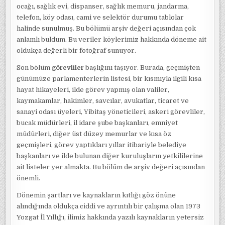
ocağı, sağlık evi, dispanser, sağlık memuru, jandarma,
telefon, köy odası, cami ve selektör durumu tablolar
halinde sunulmuş. Bu bölümü arşiv değeri açısından çok
anlamlı buldum. Bu veriler köylerimiz hakkında döneme ait
oldukça değerli bir fotoğraf sunuyor.
Son bölüm
görevliler
başlığını taşıyor. Burada, geçmişten
günümüze parlamenterlerin listesi, bir kısmıyla ilgili kısa
hayat hikayeleri, ilde görev yapmış olan valiler,
kaymakamlar, hakimler, savcılar, avukatlar, ticaret ve
sanayi odası üyeleri, Yibitaş yöneticileri, askeri görevliler,
bucak müdürleri, il idare şube başkanları, emniyet
müdürleri, diğer üst düzey memurlar ve kısa öz
geçmişleri, görev yaptıkları yıllar itibariyle belediye
başkanları ve ilde bulunan diğer kuruluşların yetkililerine
ait listeler yer almakta. Bu bölüm de arşiv değeri açısından
önemli.
Dönemin şartları ve kaynakların kıtlığı göz önüne
alındığında oldukça ciddi ve ayrıntılı bir çalışma olan 1973
Yozgat İl Yıllığı, ilimiz hakkında yazılı kaynakların yetersiz