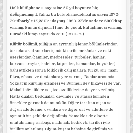
Halk kütüphanesi sayısı ise 50 yıl boyunca hiç
değişmemiş: 1.
Yalnız bu kütüphanedeki
kitap sayısı 1970-
72 itibariyle 15,230’a ulaşmış. 1923-27’de sadece 690 kitap
varmış.
Bunun dışında
1 tane de çocuk kütüphanesi varmış
.
Buradaki kitap sayısı da 2591 (1970-72).
Kültür bölümü,
yıllığın en ayrıntılı işlenen bölümlerinden
biri olarak; il sınırları içindeki tarihi mekânlar ve eski
eserlerden (camiler, medreseler, türbeler, hanlar,
kervansaraylar, kaleler, köprüler, hamamlar, höyükler)
bahsettikten sonra folklorik çalışmalara, türkü, şiir, mani,
fıkra, efsane ve destanlara yer vermiş. Bunlar arasında
Yozgat’ın kuruluş efsanesi ve Sürmeli Bey hikâyesi de var.
Mahalli sözcükler ve şive özelliklerine de yer verilmiş.
Hatta dualar, beddualar, deyimler ve atasözlerinden
örnekler görmek de mümkün. Diğer taraftan nişan ve
düğün adetlerine, oyunlara ve diğer örf ve adetlere de
ayrıntılı bir şekilde değinilmiş. Yemekler de elbette
unutulmamış; arabaşı, madımak, hedik vb. tarifleriyle
birlikte anlatılmış. Giyim-kuşam bahsine de girilmiş ve