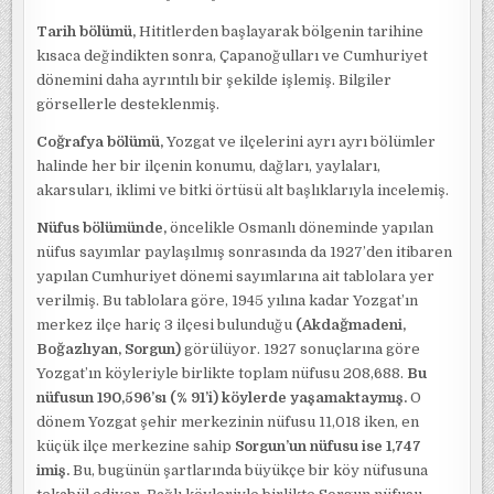
Tarih bölümü,
Hititlerden başlayarak bölgenin tarihine
kısaca değindikten sonra, Çapanoğulları ve Cumhuriyet
dönemini daha ayrıntılı bir şekilde işlemiş. Bilgiler
görsellerle desteklenmiş.
Coğrafya bölümü,
Yozgat ve ilçelerini ayrı ayrı bölümler
halinde her bir ilçenin konumu, dağları, yaylaları,
akarsuları, iklimi ve bitki örtüsü alt başlıklarıyla incelemiş.
Nüfus bölümünde,
öncelikle Osmanlı döneminde yapılan
nüfus sayımlar paylaşılmış sonrasında da 1927’den itibaren
yapılan Cumhuriyet dönemi sayımlarına ait tablolara yer
verilmiş. Bu tablolara göre, 1945 yılına kadar Yozgat’ın
merkez ilçe hariç 3 ilçesi bulunduğu
(Akdağmadeni,
Boğazlıyan, Sorgun)
görülüyor. 1927 sonuçlarına göre
Yozgat’ın köyleriyle birlikte toplam nüfusu 208,688.
Bu
nüfusun 190,596’sı (% 91’i) köylerde yaşamaktaymış.
O
dönem Yozgat şehir merkezinin nüfusu 11,018 iken, en
küçük ilçe merkezine sahip
Sorgun’un nüfusu ise 1,747
imiş.
Bu, bugünün şartlarında büyükçe bir köy nüfusuna