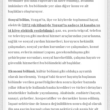
termaller (su tahlil raporları da ilave edilmiş), avlanma
imkânları vb. bu bölümde yer alan diğer konu ve alt
başlıkları oluşturuyor.
Sosyal bölüm,
Yozgat’ta, ilçe ve köylerde toplumsal hayat,
elektrik
(1972 yılı itibariyle Yozgat’ta sadece 14 kasaba ve
14 köye elektrik verilebilmiş)
, gaz, su, posta telgraf, telefon
ve televizyon gibi medeni hizmet araçlarından yararlanma,
sağlık ve sosyal yardım hizmetleri, koruyucu hekimlik
çalışmaları, sosyal yardım kurumları ve çalışmaları, konut
sorunu, evlerin mimari yapısı, gecekondulaşma gibi
şehirleşme sorunları, sosyal hareketlilik, çalışma hayatı ve
güvenlik hizmetleri bu bölümdeki alt başlıklar.
Ekonomi bölümü,
kültür bölümü gibi oldukça ayrıntılı
olarak incelenmiş. Yozgat’taki ticaret hayatıyla başlanan
bölümde verilen genel bilgilerden sonra ilçeler bazında
yıllar itibariyle kullanıla banka kredileri ve türleri detayları
istatistikler halinde yayınlanmış. Akabinde, endüstri hayatı,
sanayi, şirketler, kooperatifler ve dernekler konu edilmiş.
İnşaat sektörüne de kısaca değinildikten sonra doğal olarak
ilin ana geçim kaynağı olan tarım sektörü çok geniş bir alt