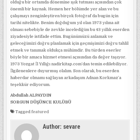
olduğu bir ortamda dönemine ışık tutması açısından çok
önemli bir kaynak. Hemen her bölümde yer alan ve bu
çalışmayı zenginleştiren birçok fotoğraf da bugün için
tarihi nitelikte. Benim doğduğum yıl olan 1973 yılına ait
olması sebebiyle de zevkle incelediğim bu 43 yıllık eserden
ziyadesiyle istifade ettim. Bugünümüzü anlamak ve
geleceğimizi doğru planlamak için geçmişimizi doğru tahlil
etmek ve tanımak oldukça mühimdir. Bu türden eserler
böyle bir amaca hizmet etmesi açısından da değer taşıyor.
1973 Yozgat İl Yıllığı nadirkitap.com’dan temin edilebiliyor.
İlgilenenlere duyurmuş olalım. Son olarak, bu eserden
haberdar olmamı sağlayan arkadaşım Adnan Korkmaz’a
teşekkür ediyorum.
Abdullah ALPAYDIN
SORGUN DÜŞÜNCE KULÜBÜ
Tagged
featured
Author:
sevare